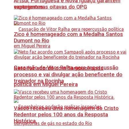
Artsul, Portuguesa e Nova Iguaçu garantem
vantagem nas oitavas do OPG
experientes
Zico é homenageado com a Medalha Santos
Dumont no Rio
Cassação de Vitor Ralha gera repercussão
Neto faz acordo com Sampaoli após
processo e vai divulgar ação beneficente do
treinador na Rocinha
política em Miguel Pereira
Vasco recebeu uma homenagem do Cristo
Redentor pelos 100 anos da Resposta
Histórica.