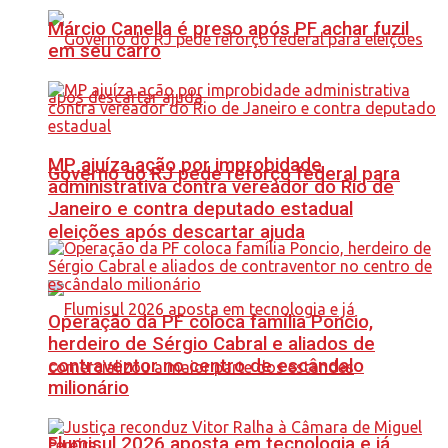
Márcio Canella é preso após PF achar fuzil
em seu carro
MP ajuíza ação por improbidade
Governo do RJ pede reforço federal para
administrativa contra vereador do Rio de
Janeiro e contra deputado estadual
eleições após descartar ajuda
Operação da PF coloca família Poncio,
herdeiro de Sérgio Cabral e aliados de
contraventor no centro de escândalo
milionário
Flumisul 2026 aposta em tecnologia e já