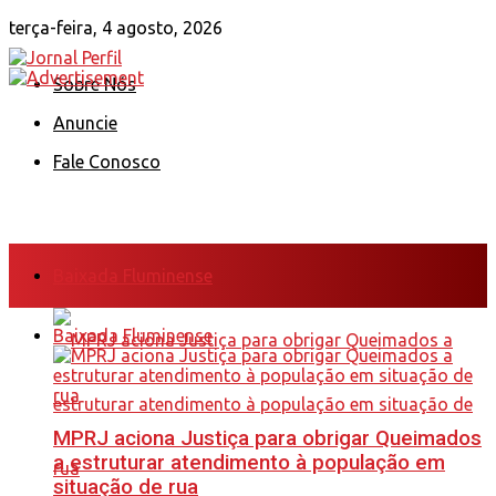
terça-feira, 4 agosto, 2026
Sobre Nós
Anuncie
Fale Conosco
Baixada Fluminense
Baixada Fluminense
MPRJ aciona Justiça para obrigar Queimados
a estruturar atendimento à população em
situação de rua