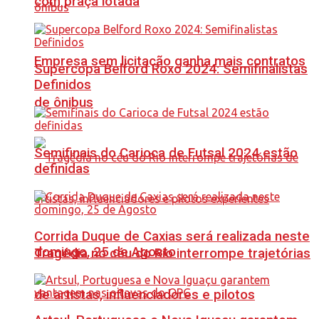
com praça lotada
Empresa sem licitação ganha mais contratos
Supercopa Belford Roxo 2024: Semifinalistas
Definidos
de ônibus
Semifinais do Carioca de Futsal 2024 estão
definidas
Corrida Duque de Caxias será realizada neste
domingo, 25 de Agosto
Tragédia no céu do Rio interrompe trajetórias
de artistas, influenciadores e pilotos