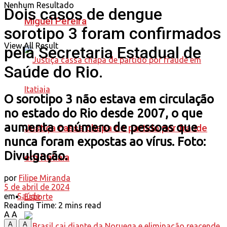
Nenhum Resultado
Dois casos de dengue
Miguel Pereira
sorotipo 3 foram confirmados
View All Result
pela Secretaria Estadual de
Saúde do Rio.
O sorotipo 3 não estava em circulação
no estado do Rio desde 2007, o que
aumenta o número de pessoas que
Justiça cassa chapa de partido por fraude
nunca foram expostas ao vírus. Foto:
Divulgação.
em Itatiaia
por
Filipe Miranda
5 de abril de 2024
em
Saúde
Esporte
Reading Time: 2 mins read
A
A
A
A