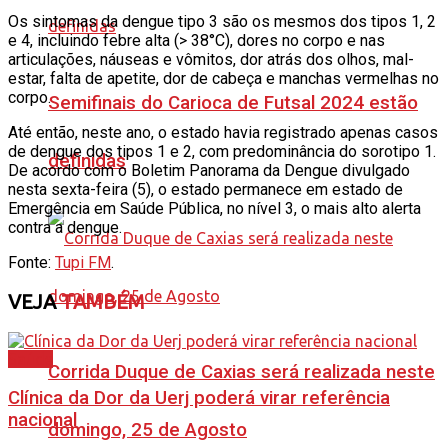
Os sintomas da dengue tipo 3 são os mesmos dos tipos 1, 2
e 4, incluindo febre alta (> 38°C), dores no corpo e nas
articulações, náuseas e vômitos, dor atrás dos olhos, mal-
estar, falta de apetite, dor de cabeça e manchas vermelhas no
corpo.
Semifinais do Carioca de Futsal 2024 estão
Até então, neste ano, o estado havia registrado apenas casos
de dengue dos tipos 1 e 2, com predominância do sorotipo 1.
definidas
De acordo com o Boletim Panorama da Dengue divulgado
nesta sexta-feira (5), o estado permanece em estado de
Emergência em Saúde Pública, no nível 3, o mais alto alerta
contra a dengue.
Fonte:
Tupi FM
.
VEJA
TAMBÉM
Saúde
Corrida Duque de Caxias será realizada neste
Clínica da Dor da Uerj poderá virar referência
nacional
domingo, 25 de Agosto