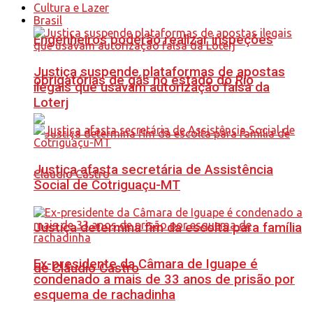
Cultura e Lazer
Brasil
Engenheiros poderão realizar inspeções
Justiça suspende plataformas de apostas
obrigatórias de gás no estado do Rio
ilegais que usavam autorização falsa da
Loterj
Justiça afasta secretária de Assistência
Social de Cotriguaçu-MT
Justiça determina fim da escolta para família
Ex-presidente da Câmara de Iguape é
de Cláudio Castro
condenado a mais de 33 anos de prisão por
esquema de rachadinha