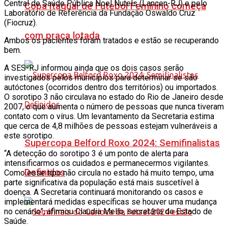
Central de Saúde Pública Noel Nutels (Lancen-RJ) e pelo
Copa Itaguaí de Futebol Feminino começa
Laboratório de Referência da Fundação Oswaldo Cruz
(Fiocruz).
com praça lotada
Ambos os pacientes foram tratados e estão se recuperando
bem.
A SES-RJ informou ainda que os dois casos serão
investigados pelos municípios para determinar se são
autóctones (ocorridos dentro dos territórios) ou importados.
O sorotipo 3 não circulava no estado do Rio de Janeiro desde
2007, o que aumenta o número de pessoas que nunca tiveram
contato com o vírus. Um levantamento da Secretaria estima
que cerca de 4,8 milhões de pessoas estejam vulneráveis a
este sorotipo.
Supercopa Belford Roxo 2024: Semifinalistas
“A detecção do sorotipo 3 é um ponto de alerta para
intensificarmos os cuidados e permanecermos vigilantes.
Definidos
Como esse tipo não circula no estado há muito tempo, uma
parte significativa da população está mais suscetível à
doença. A Secretaria continuará monitorando os casos e
implementará medidas específicas se houver uma mudança
no cenário”, afirmou Claudia Mello, secretária de Estado de
Saúde.