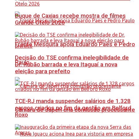
Duque de Caxias recebe mostra de filmes
Grande Otelo 2026
Frente Mesquita apoia Eduardo Paes e Pedro
Decisão do TSE confirma inelegibilidade de
Paulo
Dr. Rubão barrada e leva Itaguaí a nova
eleição para prefeito
TCE-RJ manda suspender salários de 1.328
cargos criados no fim da gestão em Belford
Câmara de Japeri cria comissão processante
Roxo