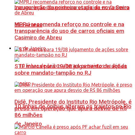
Inauguração da primeira etapa da nova Serra
MPRJ recomenda reforço no controle e na
das Araras
transparência do uso de carros oficiais em
Casimiro de Abreu
Rio de Janeiro
STF marca para 19/08 julgamento de ações
sobre mandato-tampão no RJ
Didê, Presidente do Instituto Rio Metrópole, é
10 linhas de ônibus alteram os trajetos no Rio
preso em operação que apura desvio de R$
86 milhões
de Janeiro