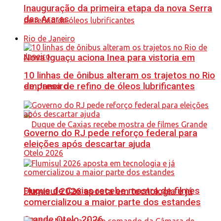
Inauguração da primeira etapa da nova Serra
das Araras
Rio de Janeiro
Nova Iguaçu aciona Inea para vistoria em
10 linhas de ônibus alteram os trajetos no Rio
de Janeiro
empresa de refino de óleos lubrificantes
Governo do RJ pede reforço federal para
eleições após descartar ajuda
Duque de Caxias recebe mostra de filmes
Flumisul 2026 aposta em tecnologia e já
comercializou a maior parte dos estandes
Grande Otelo 2026