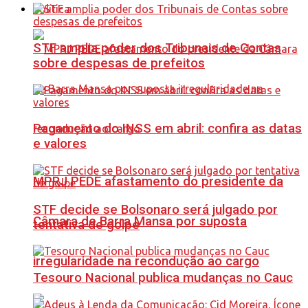
Política
STF amplia poder dos Tribunais de Contas
sobre despesas de prefeitos
Pagamento do INSS em abril: confira as datas
e valores
MPRJ PEDE afastamento do presidente da
STF decide se Bolsonaro será julgado por
Câmara de Barra Mansa por suposta
tentativa de golpe
irregularidade na recondução ao cargo
Tesouro Nacional publica mudanças no Cauc