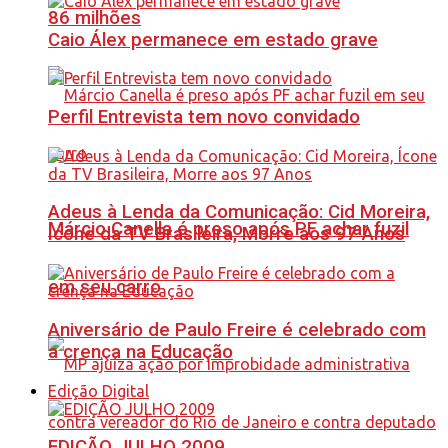
86 milhões
Caio Álex permanece em estado grave
Perfil Entrevista tem novo convidado
Adeus à Lenda da Comunicação: Cid Moreira,
Márcio Canella é preso após PF achar fuzil
Ícone da TV Brasileira, Morre aos 97 Anos
em seu carro
Aniversário de Paulo Freire é celebrado com
a crença na Educação
Edição Digital
EDIÇÃO JULHO 2009