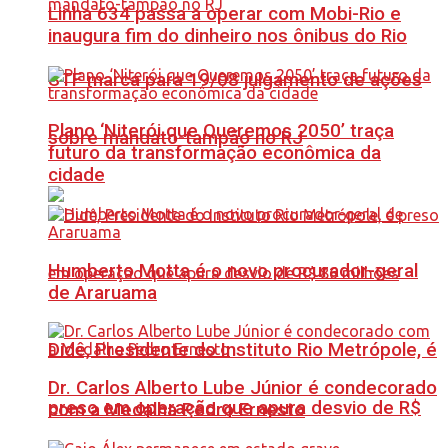
Linha 634 passa a operar com Mobi-Rio e
inaugura fim do dinheiro nos ônibus do Rio
STF marca para 19/08 julgamento de ações
Plano ‘Niterói que Queremos 2050’ traça
sobre mandato-tampão no RJ
futuro da transformação econômica da
cidade
Humberto Motta é o novo procurador-geral
de Araruama
Didê, Presidente do Instituto Rio Metrópole, é
Dr. Carlos Alberto Lube Júnior é condecorado
preso em operação que apura desvio de R$
com a Medalha Pedro Ernesto