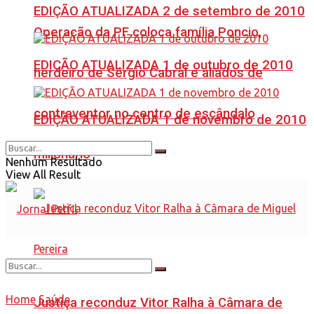
EDIÇÃO ATUALIZADA 2 de setembro de 2010
Operação da PF coloca família Poncio,
EDIÇÃO ATUALIZADA 1 de outubro de 2010
herdeiro de Sérgio Cabral e aliados de
contraventor no centro de escândalo
EDIÇÃO ATUALIZADA 1 de novembro de 2010
milionário
Nenhum Resultado
View All Result
Home
Saúde
Justiça reconduz Vitor Ralha à Câmara de