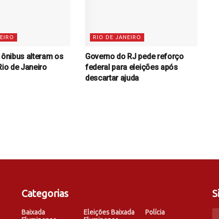
NEIRO
RIO DE JANEIRO
e ônibus alteram os
Governo do RJ pede reforço
Rio de Janeiro
federal para eleições após
descartar ajuda
Categorias
S
Baixada
Eleições Baixada
Polícia