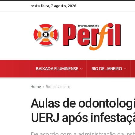
sexta-feira, 7 agosto, 2026
BAIXADA FLUMINENSE
RIO DE JANEIRO
Home
Rio de Janeiro
Aulas de odontolog
UERJ após infestaç
De acordo com a administração da insti