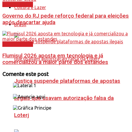
Rio de Janeiro
Cultura e Lazer
Governo do RJ pede reforço federal para eleições
após descartar ajuda
Brasil
Rio de Janeiro
Flumisul 2026 aposta em tecnologia e já
comercializou a maior parte dos estandes
Comente este post
Justiça suspende plataformas de apostas
ilegais que usavam autorização falsa da
Loterj