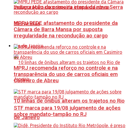
Inauguração da primeira etapa da nova Serra
MPRJ PEDE afastamento do presidente da
das Araras
Câmara de Barra Mansa por suposta
irregularidade na recondução ao cargo
Rio de Janeiro
MPRJ recomenda reforço no controle e na
transparência do uso de carros oficiais em
Casimiro de Abreu
10 linhas de ônibus alteram os trajetos no Rio
STF marca para 19/08 julgamento de ações
sobre mandato-tampão no RJ
de Janeiro