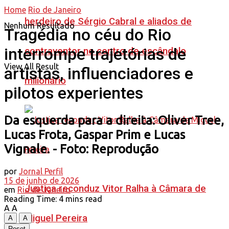
Home
Rio de Janeiro
herdeiro de Sérgio Cabral e aliados de
Nenhum Resultado
Tragédia no céu do Rio
interrompe trajetórias de
contraventor no centro de escândalo
View All Result
artistas, influenciadores e
milionário
pilotos experientes
Da esquerda para a direita: Oliver Tree,
Lucas Frota, Gaspar Prim e Lucas
Vignale. - Foto: Reprodução
por
Jornal Perfil
15 de junho de 2026
Justiça reconduz Vitor Ralha à Câmara de
em
Rio de Janeiro
Reading Time: 4 mins read
A
A
Miguel Pereira
A
A
Reset