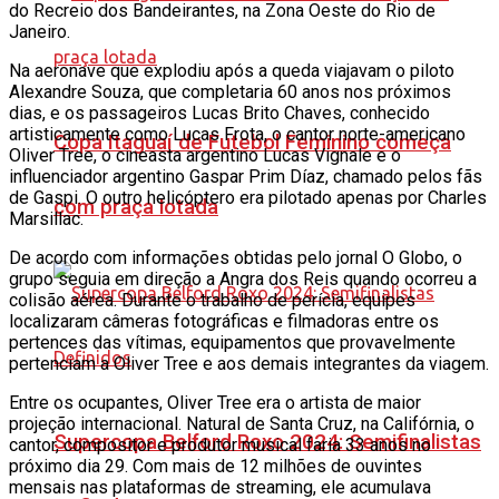
do Recreio dos Bandeirantes, na Zona Oeste do Rio de
Janeiro.
Na aeronave que explodiu após a queda viajavam o piloto
Alexandre Souza, que completaria 60 anos nos próximos
dias, e os passageiros Lucas Brito Chaves, conhecido
artisticamente como Lucas Frota, o cantor norte-americano
Copa Itaguaí de Futebol Feminino começa
Oliver Tree, o cineasta argentino Lucas Vignale e o
influenciador argentino Gaspar Prim Díaz, chamado pelos fãs
de Gaspi. O outro helicóptero era pilotado apenas por Charles
com praça lotada
Marsillac.
De acordo com informações obtidas pelo jornal O Globo, o
grupo seguia em direção a Angra dos Reis quando ocorreu a
colisão aérea. Durante o trabalho de perícia, equipes
localizaram câmeras fotográficas e filmadoras entre os
pertences das vítimas, equipamentos que provavelmente
pertenciam a Oliver Tree e aos demais integrantes da viagem.
Entre os ocupantes, Oliver Tree era o artista de maior
projeção internacional. Natural de Santa Cruz, na Califórnia, o
Supercopa Belford Roxo 2024: Semifinalistas
cantor, compositor e produtor musical faria 33 anos no
próximo dia 29. Com mais de 12 milhões de ouvintes
mensais nas plataformas de streaming, ele acumulava