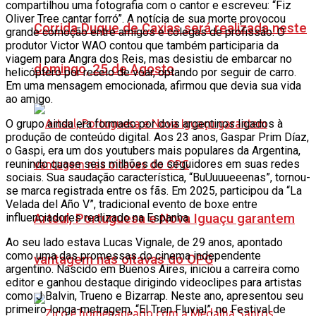
compartilhou uma fotografia com o cantor e escreveu: “Fiz
Oliver Tree cantar forró”. A notícia de sua morte provocou
Corrida Duque de Caxias será realizada neste
grande comoção entre amigos e colegas de profissão. O
produtor Victor WAO contou que também participaria da
viagem para Angra dos Reis, mas desistiu de embarcar no
domingo, 25 de Agosto
helicóptero por receio de voar, optando por seguir de carro.
Em uma mensagem emocionada, afirmou que devia sua vida
ao amigo.
O grupo ainda era formado por dois argentinos ligados à
produção de conteúdo digital. Aos 23 anos, Gaspar Prim Díaz,
o Gaspi, era um dos youtubers mais populares da Argentina,
reunindo quase seis milhões de seguidores em suas redes
sociais. Sua saudação característica, “BuUuuueeenas”, tornou-
se marca registrada entre os fãs. Em 2025, participou da “La
Velada del Año V”, tradicional evento de boxe entre
Artsul, Portuguesa e Nova Iguaçu garantem
influenciadores realizado na Espanha.
Ao seu lado estava Lucas Vignale, de 29 anos, apontado
como uma das promessas do cinema independente
vantagem nas oitavas do OPG
argentino. Nascido em Buenos Aires, iniciou a carreira como
editor e ganhou destaque dirigindo videoclipes para artistas
como J Balvin, Trueno e Bizarrap. Neste ano, apresentou seu
primeiro longa-metragem, “El Tren Fluvial”, no Festival de