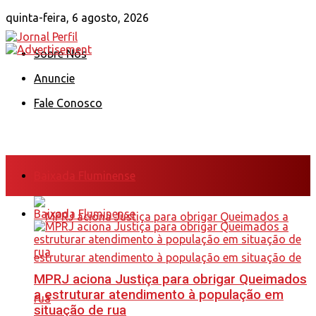
quinta-feira, 6 agosto, 2026
Sobre Nós
Anuncie
Fale Conosco
Baixada Fluminense
Baixada Fluminense
MPRJ aciona Justiça para obrigar Queimados
a estruturar atendimento à população em
situação de rua