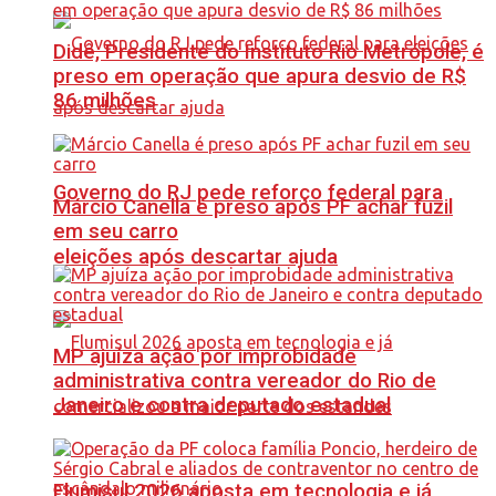
Didê, Presidente do Instituto Rio Metrópole, é
preso em operação que apura desvio de R$
86 milhões
Governo do RJ pede reforço federal para
Márcio Canella é preso após PF achar fuzil
em seu carro
eleições após descartar ajuda
MP ajuíza ação por improbidade
administrativa contra vereador do Rio de
Janeiro e contra deputado estadual
Flumisul 2026 aposta em tecnologia e já