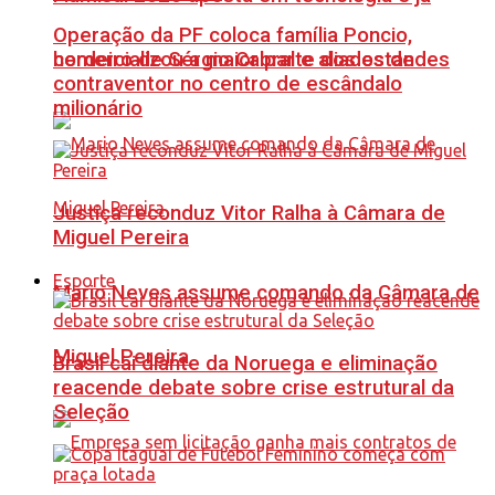
Operação da PF coloca família Poncio,
comercializou a maior parte dos estandes
herdeiro de Sérgio Cabral e aliados de
contraventor no centro de escândalo
milionário
Justiça reconduz Vitor Ralha à Câmara de
Miguel Pereira
Esporte
Mario Neves assume comando da Câmara de
Miguel Pereira
Brasil cai diante da Noruega e eliminação
reacende debate sobre crise estrutural da
Seleção