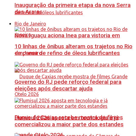
Inauguração da primeira etapa da nova Serra
das Araras
Rio de Janeiro
Nova Iguaçu aciona Inea para vistoria em
10 linhas de ônibus alteram os trajetos no Rio
de Janeiro
empresa de refino de óleos lubrificantes
Governo do RJ pede reforço federal para
eleições após descartar ajuda
Duque de Caxias recebe mostra de filmes
Flumisul 2026 aposta em tecnologia e já
comercializou a maior parte dos estandes
Grande Otelo 2026