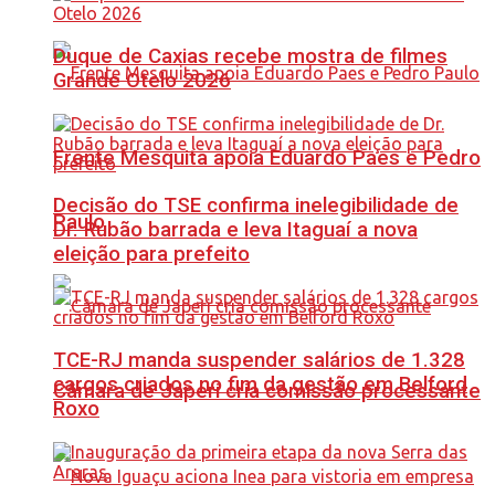
Duque de Caxias recebe mostra de filmes
Grande Otelo 2026
Frente Mesquita apoia Eduardo Paes e Pedro
Decisão do TSE confirma inelegibilidade de
Paulo
Dr. Rubão barrada e leva Itaguaí a nova
eleição para prefeito
TCE-RJ manda suspender salários de 1.328
cargos criados no fim da gestão em Belford
Câmara de Japeri cria comissão processante
Roxo