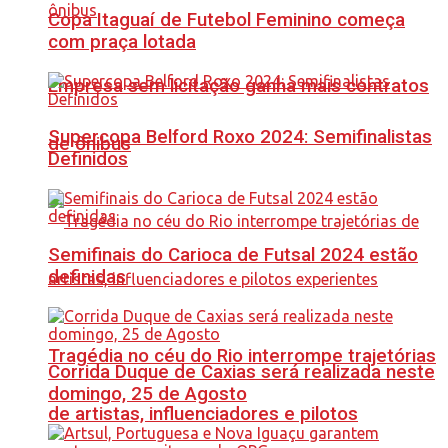
Copa Itaguaí de Futebol Feminino começa
com praça lotada
Empresa sem licitação ganha mais contratos
Supercopa Belford Roxo 2024: Semifinalistas
de ônibus
Definidos
Semifinais do Carioca de Futsal 2024 estão
definidas
Tragédia no céu do Rio interrompe trajetórias
Corrida Duque de Caxias será realizada neste
domingo, 25 de Agosto
de artistas, influenciadores e pilotos