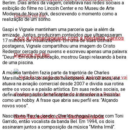
Berlim. Dias antes da viagem, celebrava nas redes sociais a
exibição do filme no Lincoln Center e no Museu de Arte
Moderna de Nova York, descrevendo o momento como a
realização de um sonho.
Gaspi e Vignale mantinham uma parceria que ia além da
amizade. Juntos, produziram conteúdos que ultrapassaram
Zico é homenageado com a Medalha Santos
17 milhões de visualizações. Em uma de suas últimas
postagens, Vignale compartilhou uma imagem do Cristo
Redentor cercado por nuvens e escreveu apenas uma palavra:
Dumont no Rio
“Deus”. Em outra publicação, mostrou Gaspi relaxando à beira
de uma piscina.
A música também fazia parte da trajetória de Charles
Marsillac, piloto do segundo helicóptero. Aos 60 anos, ele
atuava na aviação comercial desde 2007 e dividia sua rotina
entre os voos e a paixão artística. Em suas redes sociais, se
definia como piloto de helicópteros e descrevia a música
como um hobby. A frase que abria seu perfil era: “Alçando
novos voos”.
Neto faz acordo com Sampaoli após
Nascido no Rio de Janeiro, Charles chegou a tocar com Toni
Garrido, então vocalista da banda Bel. Em 1994, os dois
assinaram juntos a composição da música “Minha Irmã”.