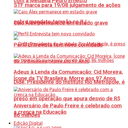
com a Medalha Pedro Ernesto
STF marca para 19/08 julgamento de ações
sobre mandato-tampão no RJ
Caio Álex permanece em estado grave
Perfil Entrevista tem novo convidado
Adeus à Lenda da Comunicação: Cid Moreira,
Ícone da TV Brasileira, Morre aos 97 Anos
Didê, Presidente do Instituto Rio Metrópole, é
preso em operação que apura desvio de R$
Aniversário de Paulo Freire é celebrado com
a crença na Educação
86 milhões
Edição Digital