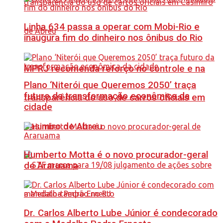
Linha 634 passa a operar com Mobi-Rio e
inaugura fim do dinheiro nos ônibus do Rio
MPRJ recomenda reforço no controle e na
Plano ‘Niterói que Queremos 2050’ traça
futuro da transformação econômica da
transparência do uso de carros oficiais em
cidade
Casimiro de Abreu
Humberto Motta é o novo procurador-geral
de Araruama
Dr. Carlos Alberto Lube Júnior é condecorado