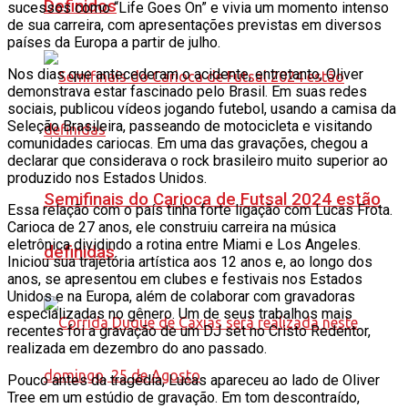
Definidos
sucessos como “Life Goes On” e vivia um momento intenso
de sua carreira, com apresentações previstas em diversos
países da Europa a partir de julho.
Nos dias que antecederam o acidente, entretanto, Oliver
demonstrava estar fascinado pelo Brasil. Em suas redes
sociais, publicou vídeos jogando futebol, usando a camisa da
Seleção Brasileira, passeando de motocicleta e visitando
comunidades cariocas. Em uma das gravações, chegou a
declarar que considerava o rock brasileiro muito superior ao
produzido nos Estados Unidos.
Semifinais do Carioca de Futsal 2024 estão
Essa relação com o país tinha forte ligação com Lucas Frota.
Carioca de 27 anos, ele construiu carreira na música
eletrônica dividindo a rotina entre Miami e Los Angeles.
definidas
Iniciou sua trajetória artística aos 12 anos e, ao longo dos
anos, se apresentou em clubes e festivais nos Estados
Unidos e na Europa, além de colaborar com gravadoras
especializadas no gênero. Um de seus trabalhos mais
recentes foi a gravação de um DJ set no Cristo Redentor,
realizada em dezembro do ano passado.
Pouco antes da tragédia, Lucas apareceu ao lado de Oliver
Tree em um estúdio de gravação. Em tom descontraído,