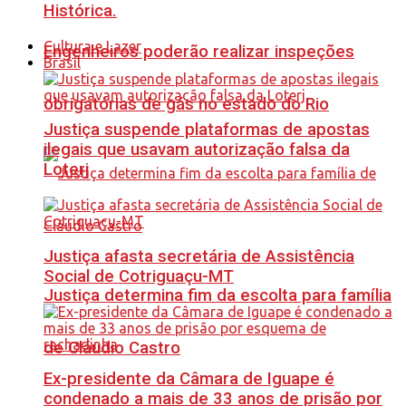
Histórica.
Cultura e Lazer
Engenheiros poderão realizar inspeções
Brasil
obrigatórias de gás no estado do Rio
Justiça suspende plataformas de apostas
ilegais que usavam autorização falsa da
Loterj
Justiça afasta secretária de Assistência
Social de Cotriguaçu-MT
Justiça determina fim da escolta para família
de Cláudio Castro
Ex-presidente da Câmara de Iguape é
condenado a mais de 33 anos de prisão por