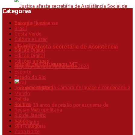
Categorias
Baixada Fluminense
Brasil
Costa Verde
Cultura e Lazer
Destaques
Justiça afasta secretária de Assistência
Edição Digital
Edição Digital
Edições antigas
Social de Cotriguaçu-MT
Eleições Baixada Fluminense 2024
Esporte
Estado do Rio
Geral
Jornal Perfil (PDF)
Mundo
Polícia
Política
Região Metropolitana
Rio de Janeiro
Saúde
Sem categoria
Zona Norte