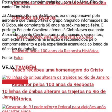
Posteriormente, também trabalhou com Léo Maia, filho do
processo e vai divulgar ação beneficente do
cantor Tim Maia.
Já Alexandre Souza, de 59 anos, era o responsável pela
treinador na Rocinha
aeronave que transportava o grupo. Segundo informações do
O Globo, ele completaria 60 anos na próxima terça-feira. O
prefeito Eduardo Cavaliere afirmou à GloboNews que tanto
Alexandre quanto Charles eram profissionais experientes,
com extensa trajetória na aviação e reconhecidos pelo
comprometimento e pela experiência acumulada ao longo de
décadas de trabalho.
Fonte:
Extra
.
VEJA
TAMBÉM
Vasco recebeu uma homenagem do Cristo
Rio de Janeiro
Redentor pelos 100 anos da Resposta
10 linhas de ônibus alteram os trajetos no Rio de
Janeiro
Histórica.