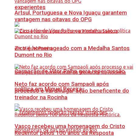
experientes
Artsul, Portuguesa e Nova Iguaçu garantem
vantagem nas oitavas do OPG
Zico é homenageado com a Medalha Santos
Dumont no Rio
Cassação de Vitor Ralha gera repercussão
Neto faz acordo com Sampaoli após
política em Miguel Pereira
processo e vai divulgar ação beneficente do
treinador na Rocinha
Vasco recebeu uma homenagem do Cristo
Redentor pelos 100 anos da Resposta