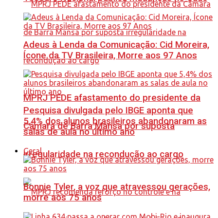
Adeus à Lenda da Comunicação: Cid Moreira,
Ícone da TV Brasileira, Morre aos 97 Anos
MPRJ PEDE afastamento do presidente da
Pesquisa divulgada pelo IBGE aponta que
5,4% dos alunos brasileiros abandonaram as
Câmara de Barra Mansa por suposta
salas de aula no último ano
Geral
irregularidade na recondução ao cargo
Bonnie Tyler, a voz que atravessou gerações,
morre aos 75 anos