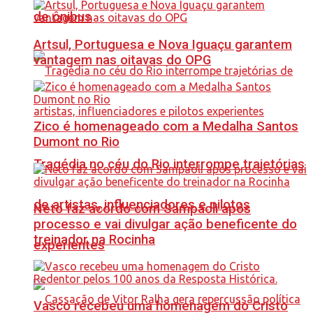
de ônibus
Artsul, Portuguesa e Nova Iguaçu garantem
vantagem nas oitavas do OPG
Zico é homenageado com a Medalha Santos
Dumont no Rio
Tragédia no céu do Rio interrompe trajetórias
de artistas, influenciadores e pilotos
Neto faz acordo com Sampaoli após
processo e vai divulgar ação beneficente do
treinador na Rocinha
experientes
Vasco recebeu uma homenagem do Cristo