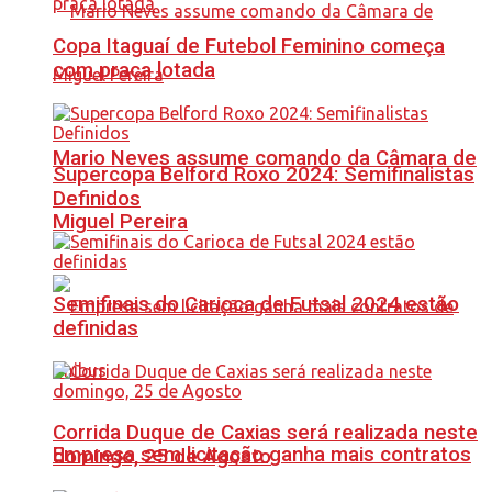
Copa Itaguaí de Futebol Feminino começa
com praça lotada
Mario Neves assume comando da Câmara de
Supercopa Belford Roxo 2024: Semifinalistas
Definidos
Miguel Pereira
Semifinais do Carioca de Futsal 2024 estão
definidas
Corrida Duque de Caxias será realizada neste
Empresa sem licitação ganha mais contratos
domingo, 25 de Agosto