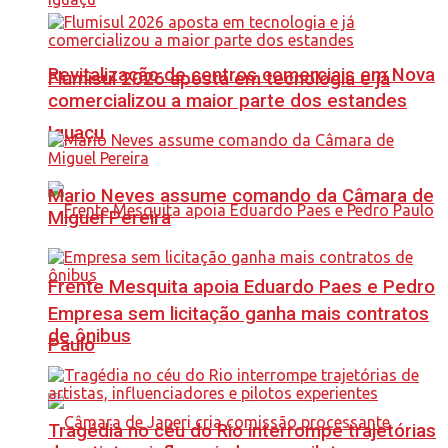
Revitalização de centros comerciais em Nova
Flumisul 2026 aposta em tecnologia e já
comercializou a maior parte dos estandes
Iguaçu
Mario Neves assume comando da Câmara de
Miguel Pereira
Frente Mesquita apoia Eduardo Paes e Pedro
Empresa sem licitação ganha mais contratos
de ônibus
Paulo
Tragédia no céu do Rio interrompe trajetórias