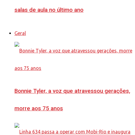
salas de aula no último ano
Geral
Bonnie Tyler, a voz que atravessou gerações,
morre aos 75 anos