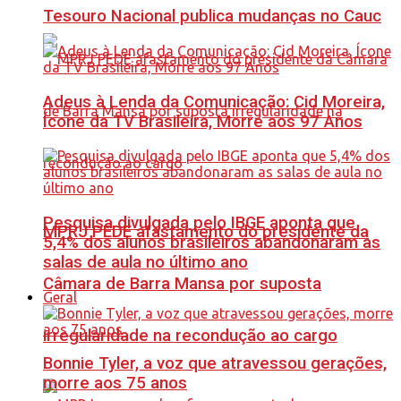
Tesouro Nacional publica mudanças no Cauc
Adeus à Lenda da Comunicação: Cid Moreira,
Ícone da TV Brasileira, Morre aos 97 Anos
Pesquisa divulgada pelo IBGE aponta que
MPRJ PEDE afastamento do presidente da
5,4% dos alunos brasileiros abandonaram as
salas de aula no último ano
Câmara de Barra Mansa por suposta
Geral
irregularidade na recondução ao cargo
Bonnie Tyler, a voz que atravessou gerações,
morre aos 75 anos