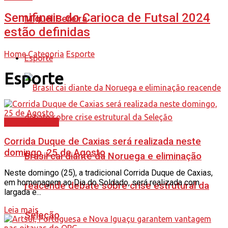
Semifinais do Carioca de Futsal 2024
Miguel Pereira
estão definidas
Home
Categoria
Esporte
Esporte
Esporte
Cultura e Lazer
Corrida Duque de Caxias será realizada neste
domingo, 25 de Agosto
Brasil cai diante da Noruega e eliminação
Neste domingo (25), a tradicional Corrida Duque de Caxias,
em homenagem ao Dia do Soldado, será realizada com
reacende debate sobre crise estrutural da
largada e...
Leia mais
Seleção