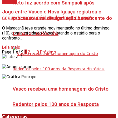
Esporte
Neto faz acordo com Sampaoli após
Jogo entre Vasco e Nova Iguaçu registrou o
segundo maior público do Brasil no ano.
processo e vai divulgar ação beneficente do
O Maracanã teve grande movimentação no último domingo
treinador na Rocinha
(10), com a torcida do Vasco lotando o estádio para o
confronto...
Leia mais
Page 1 of 9
1
2
…
9
Próximo
Vasco recebeu uma homenagem do Cristo
Redentor pelos 100 anos da Resposta
Categorias