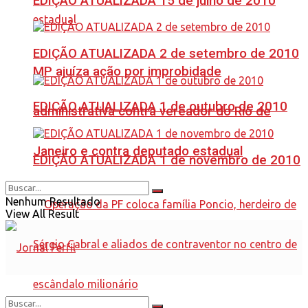
EDIÇÃO ATUALIZADA 15 de julho de 2010
EDIÇÃO ATUALIZADA 2 de setembro de 2010
MP ajuíza ação por improbidade
EDIÇÃO ATUALIZADA 1 de outubro de 2010
administrativa contra vereador do Rio de
Janeiro e contra deputado estadual
EDIÇÃO ATUALIZADA 1 de novembro de 2010
Nenhum Resultado
View All Result