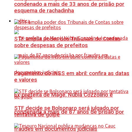
condenado a mais de 33 anos de prisão por
esquema de rachadinha
Política
STF amplia poder dos Tribunais de Contas
sobre despesas de prefeitos
Pagamento do INSS em abril: confira as datas
e valores
Ex-prefeita de Magé, Núbia Cozzolino é
STF decide se Bolsonaro será julgado por
condenada a mais de 87 anos de prisão por
tentativa de golpe
fraudes em documentos judiciais