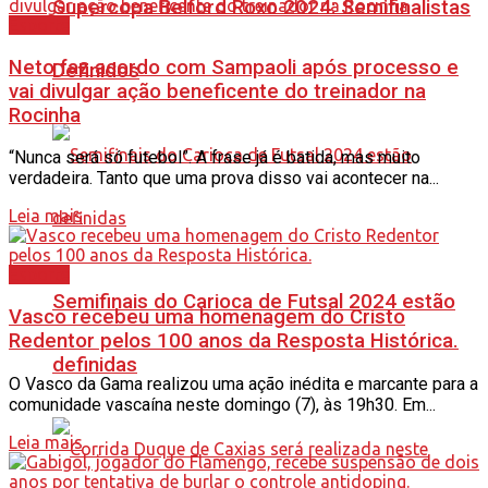
Supercopa Belford Roxo 2024: Semifinalistas
Esporte
Neto faz acordo com Sampaoli após processo e
Definidos
vai divulgar ação beneficente do treinador na
Rocinha
“Nunca será só futebol”. A frase já é batida, mas muito
verdadeira. Tanto que uma prova disso vai acontecer na...
Leia mais
Esporte
Semifinais do Carioca de Futsal 2024 estão
Vasco recebeu uma homenagem do Cristo
Redentor pelos 100 anos da Resposta Histórica.
definidas
O Vasco da Gama realizou uma ação inédita e marcante para a
comunidade vascaína neste domingo (7), às 19h30. Em...
Leia mais