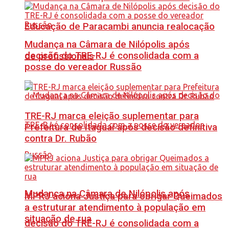
Educação de Paracambi anuncia realocação
Mudança na Câmara de Nilópolis após
decisão do TRE-RJ é consolidada com a
de profissionais
posse do vereador Russão
TRE-RJ marca eleição suplementar para
Prefeitura de Itaguaí após decisão definitiva
contra Dr. Rubão
Mudança na Câmara de Nilópolis após
MPRJ aciona Justiça para obrigar Queimados
a estruturar atendimento à população em
situação de rua
decisão do TRE-RJ é consolidada com a