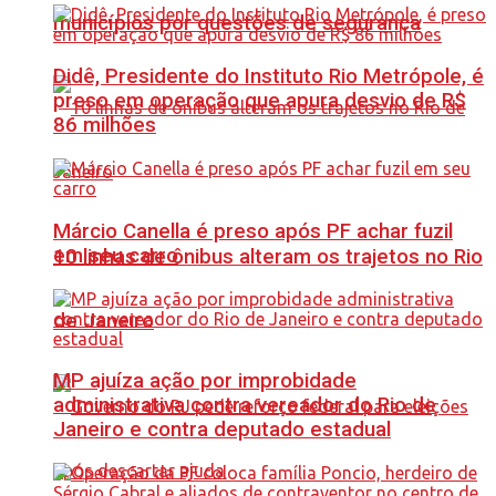
municípios por questões de segurança
Didê, Presidente do Instituto Rio Metrópole, é
preso em operação que apura desvio de R$
86 milhões
Márcio Canella é preso após PF achar fuzil
em seu carro
10 linhas de ônibus alteram os trajetos no Rio
de Janeiro
MP ajuíza ação por improbidade
administrativa contra vereador do Rio de
Janeiro e contra deputado estadual