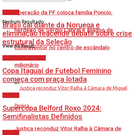
Operação da PF coloca família Poncio,
Esporte
Nenhum Resultado
Brasil cai diante da Noruega e
herdeiro de Sérgio Cabral e aliados de
eliminação reacende debate sobre crise
estrutural da Seleção
View All Result
contraventor no centro de escândalo
Baixada Fluminense
milionário
Copa Itaguaí de Futebol Feminino
começa com praça lotada
Esporte
Supercopa Belford Roxo 2024:
Semifinalistas Definidos
Justiça reconduz Vitor Ralha à Câmara de
Esporte