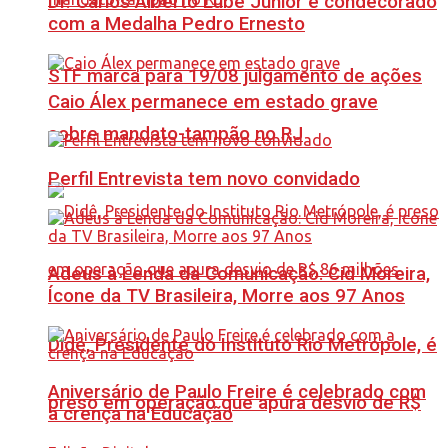
Dr. Carlos Alberto Lube Júnior é condecorado
com a Medalha Pedro Ernesto
STF marca para 19/08 julgamento de ações
Caio Álex permanece em estado grave
sobre mandato-tampão no RJ
Perfil Entrevista tem novo convidado
Adeus à Lenda da Comunicação: Cid Moreira,
Ícone da TV Brasileira, Morre aos 97 Anos
Didê, Presidente do Instituto Rio Metrópole, é
Aniversário de Paulo Freire é celebrado com
preso em operação que apura desvio de R$
a crença na Educação