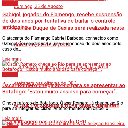
Esporte
Gabigol, jogador do Flamengo, recebe suspensão
de dois anos por tentativa de burlar o controle
antidoping.
Corrida Duque de Caxias será realizada neste
O atacante do Flamengo Gabriel Barbosa, conhecido como
Gabigol, foi condenado a uma suspensão de dois anos pelo
domingo, 25 de Agosto
caso de...
Leia mais
Esporte
Óscar Romero chega ao Rio para se apresentar ao
Botafogo: “Estou muito ansioso para começar”.
O novo reforço do Botafogo, Óscar Romero, já chegou ao Rio
Artsul, Portuguesa e Nova Iguaçu garantem
para se integrar ao clube. Anteriormente sem clube, o...
Leia mais
vantagem nas oitavas do OPG