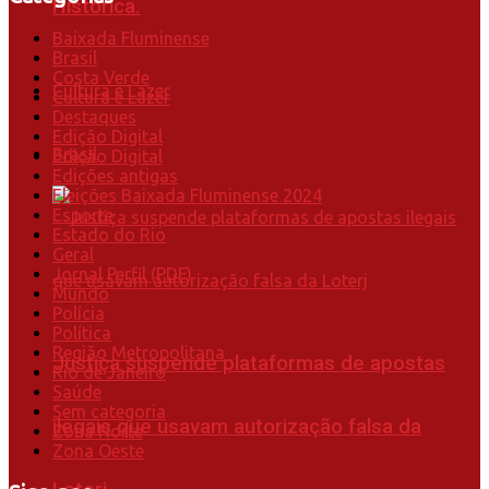
Histórica.
Baixada Fluminense
Brasil
Costa Verde
Cultura e Lazer
Cultura e Lazer
Destaques
Edição Digital
Brasil
Edição Digital
Edições antigas
Eleições Baixada Fluminense 2024
Esporte
Estado do Rio
Geral
Jornal Perfil (PDF)
Mundo
Polícia
Política
Região Metropolitana
Justiça suspende plataformas de apostas
Rio de Janeiro
Saúde
Sem categoria
ilegais que usavam autorização falsa da
Zona Norte
Zona Oeste