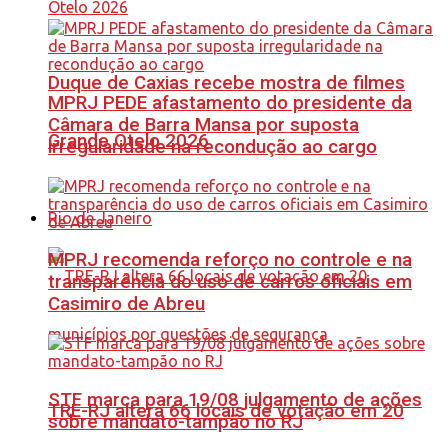
Duque de Caxias recebe mostra de filmes
MPRJ PEDE afastamento do presidente da
Câmara de Barra Mansa por suposta
Grande Otelo 2026
irregularidade na recondução ao cargo
Rio de Janeiro
MPRJ recomenda reforço no controle e na
transparência do uso de carros oficiais em
Casimiro de Abreu
STF marca para 19/08 julgamento de ações
TRE-RJ altera 66 locais de votação em 20
sobre mandato-tampão no RJ