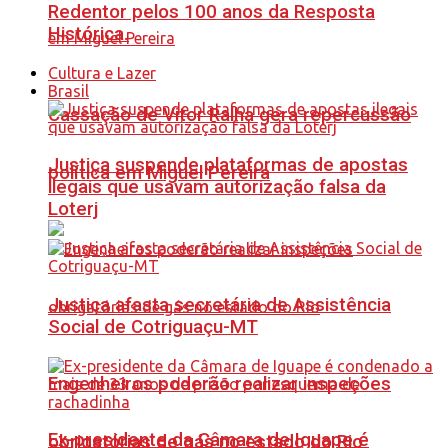
Redentor pelos 100 anos da Resposta
Histórica.
Cultura e Lazer
Brasil
Cassação de Vitor Ralha gera repercussão
Justiça suspende plataformas de apostas
política em Miguel Pereira
ilegais que usavam autorização falsa da
Loterj
Justiça afasta secretária de Assistência
Social de Cotriguaçu-MT
Engenheiros poderão realizar inspeções
Ex-presidente da Câmara de Iguape é
obrigatórias de gás no estado do Rio