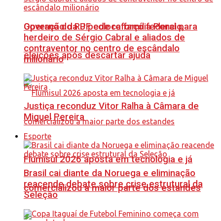
Governo do RJ pede reforço federal para
Operação da PF coloca família Poncio,
herdeiro de Sérgio Cabral e aliados de
contraventor no centro de escândalo
eleições após descartar ajuda
milionário
Justiça reconduz Vitor Ralha à Câmara de
Miguel Pereira
Esporte
Flumisul 2026 aposta em tecnologia e já
Brasil cai diante da Noruega e eliminação
reacende debate sobre crise estrutural da
comercializou a maior parte dos estandes
Seleção