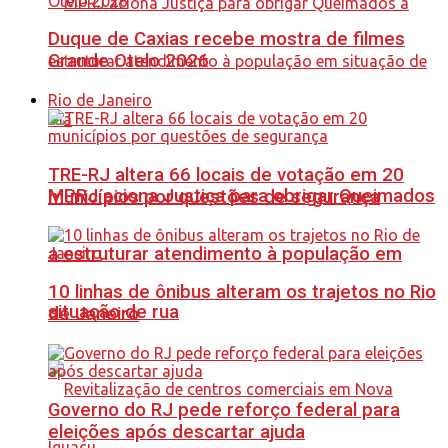
Duque de Caxias recebe mostra de filmes
Grande Otelo 2026
Rio de Janeiro
TRE-RJ altera 66 locais de votação em 20
MPRJ aciona Justiça para obrigar Queimados
municípios por questões de segurança
a estruturar atendimento à população em
10 linhas de ônibus alteram os trajetos no Rio
situação de rua
de Janeiro
Governo do RJ pede reforço federal para
eleições após descartar ajuda