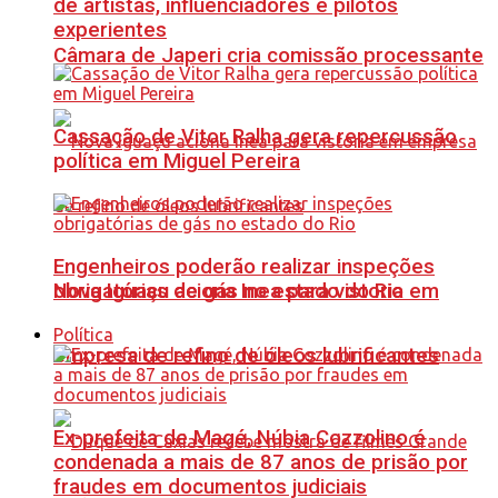
de artistas, influenciadores e pilotos
experientes
Câmara de Japeri cria comissão processante
Cassação de Vitor Ralha gera repercussão
política em Miguel Pereira
Engenheiros poderão realizar inspeções
Nova Iguaçu aciona Inea para vistoria em
obrigatórias de gás no estado do Rio
Política
empresa de refino de óleos lubrificantes
Ex-prefeita de Magé, Núbia Cozzolino é
condenada a mais de 87 anos de prisão por
fraudes em documentos judiciais