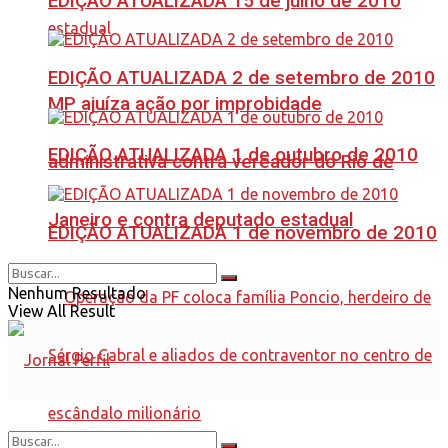
EDIÇÃO ATUALIZADA 15 de julho de 2010
EDIÇÃO ATUALIZADA 2 de setembro de 2010
MP ajuíza ação por improbidade
EDIÇÃO ATUALIZADA 1 de outubro de 2010
administrativa contra vereador do Rio de
Janeiro e contra deputado estadual
EDIÇÃO ATUALIZADA 1 de novembro de 2010
Nenhum Resultado
View All Result