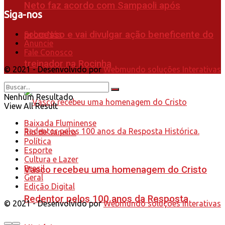
Neto faz acordo com Sampaoli após
Siga-nos
processo e vai divulgar ação beneficente do
Sobre Nós
Anuncie
Fale Conosco
treinador na Rocinha
© 2021 - Desenvolvido por
Webmundo soluções Interativas
Nenhum Resultado
View All Result
Baixada Fluminense
Rio de Janeiro
Política
Esporte
Cultura e Lazer
Brasil
Vasco recebeu uma homenagem do Cristo
Geral
Edição Digital
Redentor pelos 100 anos da Resposta
© 2021 - Desenvolvido por
Webmundo soluções Interativas