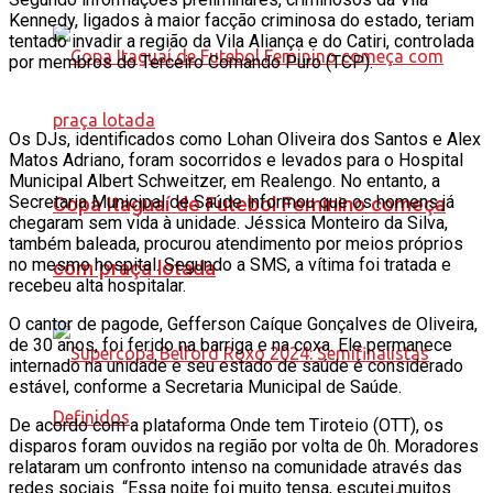
Kennedy, ligados à maior facção criminosa do estado, teriam
tentado invadir a região da Vila Aliança e do Catiri, controlada
por membros do Terceiro Comando Puro (TCP).
Os DJs, identificados como Lohan Oliveira dos Santos e Alex
Matos Adriano, foram socorridos e levados para o Hospital
Municipal Albert Schweitzer, em Realengo. No entanto, a
Secretaria Municipal de Saúde informou que os homens já
Copa Itaguaí de Futebol Feminino começa
chegaram sem vida à unidade. Jéssica Monteiro da Silva,
também baleada, procurou atendimento por meios próprios
no mesmo hospital. Segundo a SMS, a vítima foi tratada e
com praça lotada
recebeu alta hospitalar.
O cantor de pagode, Gefferson Caíque Gonçalves de Oliveira,
de 30 anos, foi ferido na barriga e na coxa. Ele permanece
internado na unidade e seu estado de saúde é considerado
estável, conforme a Secretaria Municipal de Saúde.
De acordo com a plataforma Onde tem Tiroteio (OTT), os
disparos foram ouvidos na região por volta de 0h. Moradores
relataram um confronto intenso na comunidade através das
redes sociais. “Essa noite foi muito tensa, escutei muitos