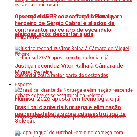
Governo do RJ pede reforço federal para
Operação da PF coloca família Poncio,
herdeiro de Sérgio Cabral e aliados de
contraventor no centro de escândalo
eleições após descartar ajuda
milionário
Justiça reconduz Vitor Ralha à Câmara de
Miguel Pereira
Esporte
Flumisul 2026 aposta em tecnologia e já
Brasil cai diante da Noruega e eliminação
reacende debate sobre crise estrutural da
comercializou a maior parte dos estandes
Seleção