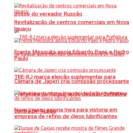
posse do vereador Russão
Revitalização de centros comerciais em Nova
Iguaçu
Frente Mesquita apoia Eduardo Paes e Pedro
Paulo
TRE-RJ marca eleição suplementar para
Câmara de Japeri cria comissão processante
Prefeitura de Itaguaí após decisão definitiva
Nova Iguaçu aciona Inea para vistoria em
contra Dr. Rubão
empresa de refino de óleos lubrificantes