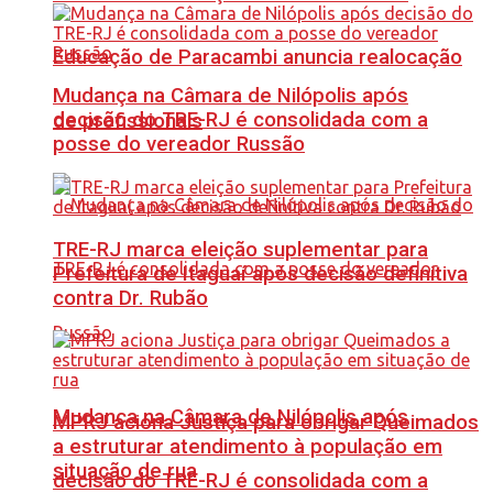
Educação de Paracambi anuncia realocação
Mudança na Câmara de Nilópolis após
decisão do TRE-RJ é consolidada com a
de profissionais
posse do vereador Russão
TRE-RJ marca eleição suplementar para
Prefeitura de Itaguaí após decisão definitiva
contra Dr. Rubão
Mudança na Câmara de Nilópolis após
MPRJ aciona Justiça para obrigar Queimados
a estruturar atendimento à população em
situação de rua
decisão do TRE-RJ é consolidada com a