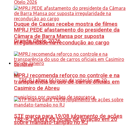
Duque de Caxias recebe mostra de filmes
MPRJ PEDE afastamento do presidente da
Câmara de Barra Mansa por suposta
Grande Otelo 2026
irregularidade na recondução ao cargo
Rio de Janeiro
MPRJ recomenda reforço no controle e na
transparência do uso de carros oficiais em
Casimiro de Abreu
STF marca para 19/08 julgamento de ações
TRE-RJ altera 66 locais de votação em 20
sobre mandato-tampão no RJ