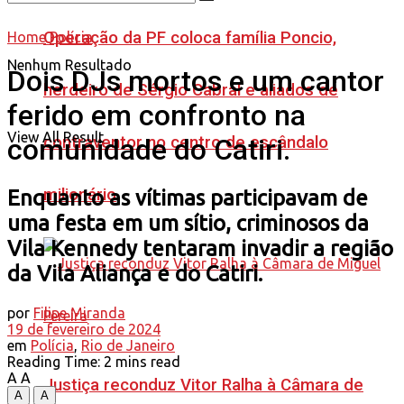
Operação da PF coloca família Poncio,
Home
Polícia
Nenhum Resultado
Dois DJs mortos e um cantor
herdeiro de Sérgio Cabral e aliados de
ferido em confronto na
View All Result
contraventor no centro de escândalo
comunidade do Catiri.
milionário
Enquanto as vítimas participavam de
uma festa em um sítio, criminosos da
Vila Kennedy tentaram invadir a região
da Vila Aliança e do Catiri.
por
Filipe Miranda
19 de fevereiro de 2024
em
Polícia
,
Rio de Janeiro
Reading Time: 2 mins read
A
A
Justiça reconduz Vitor Ralha à Câmara de
A
A