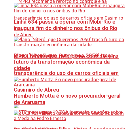
Linha 634 passa a operar com Mobi-Rio e
inaugura fim do dinheiro nos ônibus do Rio
Plano ‘Niterói que Queremos 2050’ traça
MPRJ recomenda reforço no controle e na
futuro da transformação econômica da
cidade
transparência do uso de carros oficiais em
Casimiro de Abreu
Humberto Motta é o novo procurador-geral
de Araruama