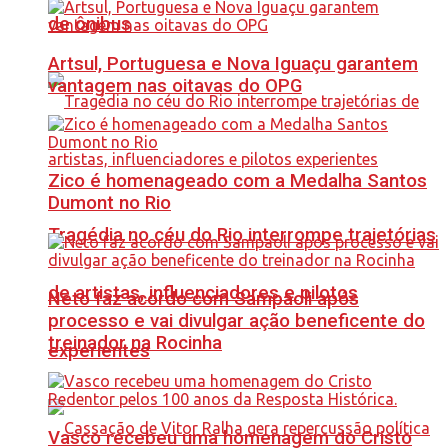
de ônibus
Artsul, Portuguesa e Nova Iguaçu garantem
vantagem nas oitavas do OPG
Zico é homenageado com a Medalha Santos
Dumont no Rio
Tragédia no céu do Rio interrompe trajetórias
de artistas, influenciadores e pilotos
Neto faz acordo com Sampaoli após
processo e vai divulgar ação beneficente do
treinador na Rocinha
experientes
Vasco recebeu uma homenagem do Cristo