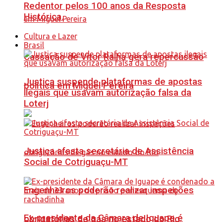
Redentor pelos 100 anos da Resposta
Histórica.
Cultura e Lazer
Brasil
Cassação de Vitor Ralha gera repercussão
Justiça suspende plataformas de apostas
política em Miguel Pereira
ilegais que usavam autorização falsa da
Loterj
Justiça afasta secretária de Assistência
Social de Cotriguaçu-MT
Engenheiros poderão realizar inspeções
Ex-presidente da Câmara de Iguape é
obrigatórias de gás no estado do Rio