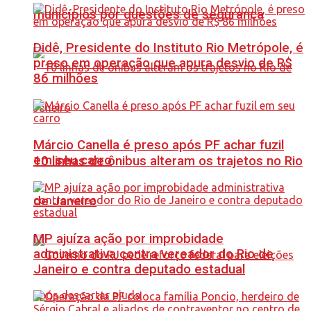
municípios por questões de segurança
Didê, Presidente do Instituto Rio Metrópole, é
preso em operação que apura desvio de R$
86 milhões
Márcio Canella é preso após PF achar fuzil
em seu carro
10 linhas de ônibus alteram os trajetos no Rio
de Janeiro
MP ajuíza ação por improbidade
administrativa contra vereador do Rio de
Janeiro e contra deputado estadual