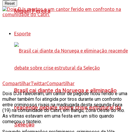
Reset
Miguel Pereira
Esporte
Compartilhar
Twittar
Compartilhar
Brasil cai diante da Noruega e eliminação
Dois DJs faleceram, um cantor de pagode ficou ferido e uma
mulher também foi atingida por tiros durante um confronto
entre criminosos rivais na madrugada desta segunda-feira
reacende debate sobre crise estrutural da
(19) na comunidade do Catiri, em Bangu, Zona Oeste do Rio.
As vítimas estavam em uma festa em um sítio quando
começou o tiroteio.
Seleção
Segundo informações preliminares, criminosos da Vila