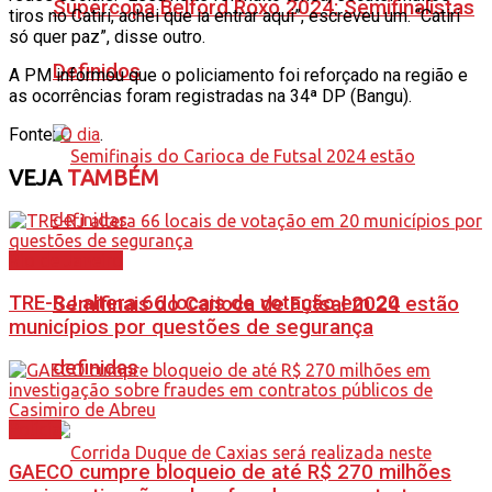
Supercopa Belford Roxo 2024: Semifinalistas
tiros no Catiri, achei que ia entrar aqui”, escreveu um. “Catiri
só quer paz”, disse outro.
Definidos
A PM informou que o policiamento foi reforçado na região e
as ocorrências foram registradas na 34ª DP (Bangu).
Fonte:
O dia
.
VEJA
TAMBÉM
Rio de Janeiro
TRE-RJ altera 66 locais de votação em 20
Semifinais do Carioca de Futsal 2024 estão
municípios por questões de segurança
definidas
Polícia
GAECO cumpre bloqueio de até R$ 270 milhões