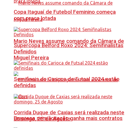
Copa Itaguaí de Futebol Feminino começa
com praça lotada
Mario Neves assume comando da Câmara de
Supercopa Belford Roxo 2024: Semifinalistas
Definidos
Miguel Pereira
Semifinais do Carioca de Futsal 2024 estão
definidas
Corrida Duque de Caxias será realizada neste
Empresa sem licitação ganha mais contratos
domingo, 25 de Agosto