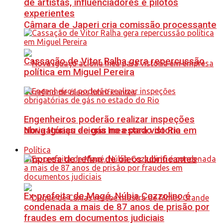
de artistas, influenciadores e pilotos
experientes
Câmara de Japeri cria comissão processante
Cassação de Vitor Ralha gera repercussão
política em Miguel Pereira
Engenheiros poderão realizar inspeções
Nova Iguaçu aciona Inea para vistoria em
obrigatórias de gás no estado do Rio
Política
empresa de refino de óleos lubrificantes
Ex-prefeita de Magé, Núbia Cozzolino é
condenada a mais de 87 anos de prisão por
fraudes em documentos judiciais