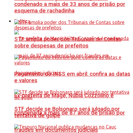
condenado a mais de 33 anos de prisão por
esquema de rachadinha
Política
STF amplia poder dos Tribunais de Contas
sobre despesas de prefeitos
Pagamento do INSS em abril: confira as datas
e valores
Ex-prefeita de Magé, Núbia Cozzolino é
STF decide se Bolsonaro será julgado por
condenada a mais de 87 anos de prisão por
tentativa de golpe
fraudes em documentos judiciais