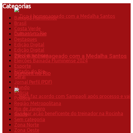
Categorias
Baixada Fluminense
Brasil
Costa Verde
Cultura e Lazer
Destaques
Edição Digital
Edição Digital
Edições antigas
Zico é homenageado com a Medalha Santos
Eleições Baixada Fluminense 2024
Esporte
Estado do Rio
Dumont no Rio
Geral
Jornal Perfil (PDF)
Mundo
Polícia
Política
Região Metropolitana
Rio de Janeiro
Saúde
Sem categoria
Zona Norte
Zona Oeste