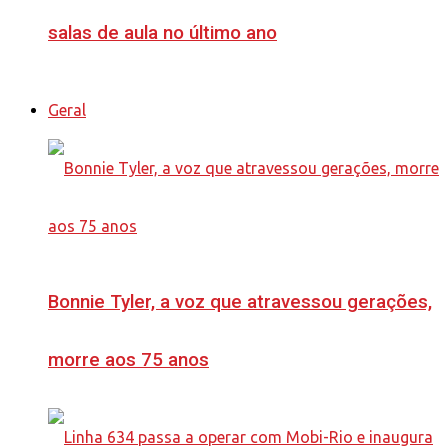
salas de aula no último ano
Geral
Bonnie Tyler, a voz que atravessou gerações,
morre aos 75 anos