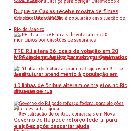
Duque de Caxias recebe mostra de filmes
Grande Otelo 2026
Rio de Janeiro
TRE-RJ altera 66 locais de votação em 20
MPRJ aciona Justiça para obrigar Queimados
municípios por questões de segurança
a estruturar atendimento à população em
10 linhas de ônibus alteram os trajetos no Rio
situação de rua
de Janeiro
Governo do RJ pede reforço federal para
eleições após descartar ajuda