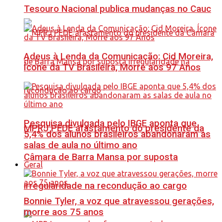
Tesouro Nacional publica mudanças no Cauc
Adeus à Lenda da Comunicação: Cid Moreira,
Ícone da TV Brasileira, Morre aos 97 Anos
Pesquisa divulgada pelo IBGE aponta que
MPRJ PEDE afastamento do presidente da
5,4% dos alunos brasileiros abandonaram as
salas de aula no último ano
Câmara de Barra Mansa por suposta
Geral
irregularidade na recondução ao cargo
Bonnie Tyler, a voz que atravessou gerações,
morre aos 75 anos