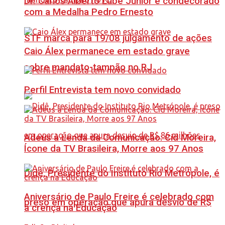
Dr. Carlos Alberto Lube Júnior é condecorado
com a Medalha Pedro Ernesto
STF marca para 19/08 julgamento de ações
Caio Álex permanece em estado grave
sobre mandato-tampão no RJ
Perfil Entrevista tem novo convidado
Adeus à Lenda da Comunicação: Cid Moreira,
Ícone da TV Brasileira, Morre aos 97 Anos
Didê, Presidente do Instituto Rio Metrópole, é
Aniversário de Paulo Freire é celebrado com
preso em operação que apura desvio de R$
a crença na Educação