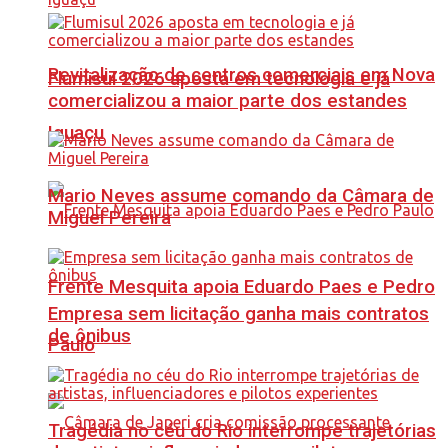
Revitalização de centros comerciais em Nova
Flumisul 2026 aposta em tecnologia e já
comercializou a maior parte dos estandes
Iguaçu
Mario Neves assume comando da Câmara de
Miguel Pereira
Frente Mesquita apoia Eduardo Paes e Pedro
Empresa sem licitação ganha mais contratos
de ônibus
Paulo
Tragédia no céu do Rio interrompe trajetórias