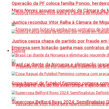
Operação da PF coloca família Poncio, herdeiro
Mario Neves assume comando da Câmara de Mi
Justiça reconduz Vitor Ralha à Câmara de Migu
Justiça cassa chapa de partido por fraude em I
Empresa sem licitação ganha mais contratos d
Esporte
Brasil cai diante da Noruega e eliminação reac
Copa Itaguaí de Futebol Feminino começa com
Tragédia no céu do Rio interrompe trajetórias d
Supercopa Belford Roxo 2024: Semifinalistas D