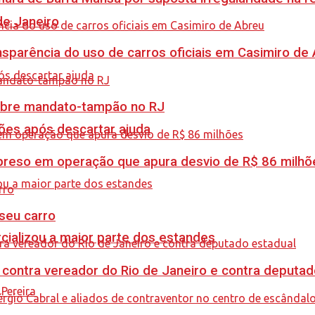
de Janeiro
sparência do uso de carros oficiais em Casimiro de
obre mandato-tampão no RJ
ções após descartar ajuda
é preso em operação que apura desvio de R$ 86 milhõ
 seu carro
cializou a maior parte dos estandes
 contra vereador do Rio de Janeiro e contra deputad