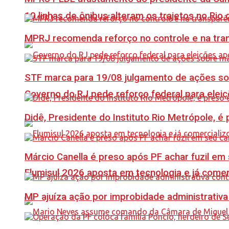
10 linhas de ônibus alteram os trajetos no Rio 
MPRJ recomenda reforço no controle e na tran
STF marca para 19/08 julgamento de ações s
Governo do RJ pede reforço federal para elei
Didê, Presidente do Instituto Rio Metrópole, 
Márcio Canella é preso após PF achar fuzil em
Flumisul 2026 aposta em tecnologia e já comer
MP ajuíza ação por improbidade administrativa