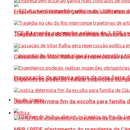
Empresa sem licitação ganha mais contratos d
TCE-RJ manda suspender salários de 1.328 car
Tragédia no céu do Rio interrompe trajetórias d
Cassação de Vitor Ralha gera repercussão polí
Inauguração da primeira etapa da nova Serra d
Engenheiros poderão realizar inspeções obriga
Rio de Janeiro
Justiça determina fim da escolta para família 
Política
MPRJ PEDE afastamento do presidente da Câma