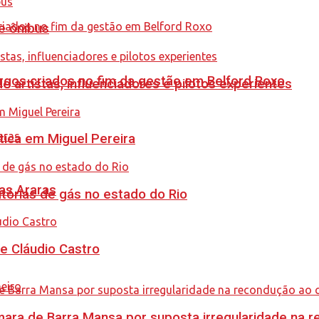
e ônibus
gos criados no fim da gestão em Belford Roxo
e artistas, influenciadores e pilotos experientes
tica em Miguel Pereira
as Araras
tórias de gás no estado do Rio
de Cláudio Castro
ra de Barra Mansa por suposta irregularidade na 