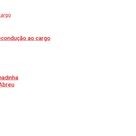
recondução ao cargo
hadinha
 Abreu