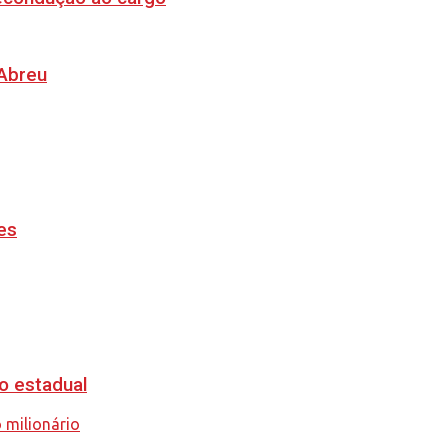
 Abreu
es
o estadual