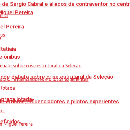
 de Sérgio Cabral e aliados de contraventor no centr
guel Pereira
el Pereira
tatiaia
e ônibus
ende debate sobre crise estrutural da Seleção
 praça lotada
e artistas, influenciadores e pilotos experientes
efinidos