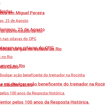
finidas
tica em Miguel Pereira
 domingo, 25 de Agosto
antagem nas oitavas do OPG
tórias de gás no estado do Rio
umont no Rio
 vai divulgar ação beneficente do treinador na Roci
de Cláudio Castro
ntor pelos 100 anos da Resposta Histórica.