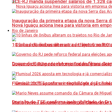
TCE-RJ manda suspender salários de 1.328 car
Inauguração da primeira etapa da nova Serra d
Nova Iguaçu aciona Inea para vistoria em empre
Rio de Janeiro
10 linhas de ônibus alteram os trajetos no Rio 
Duque de Caxias recebe mostra de filmes Gra
Governo do RJ pede reforço federal para elei
Flumisul 2026 aposta em tecnologia e já comer
Decisão do TSE confirma inelegibilidade de Dr. 
Mario Neves assume comando da Câmara de Mi