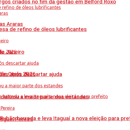
gos criados no fim da gestão em Belford Roxo
as Araras
sa de refino de óleos lubrificantes
de Janeiro
nde Otelo 2026
ções após descartar ajuda
cializou a maior parte dos estandes
Rubão barrada e leva Itaguaí a nova eleição para pre
guel Pereira