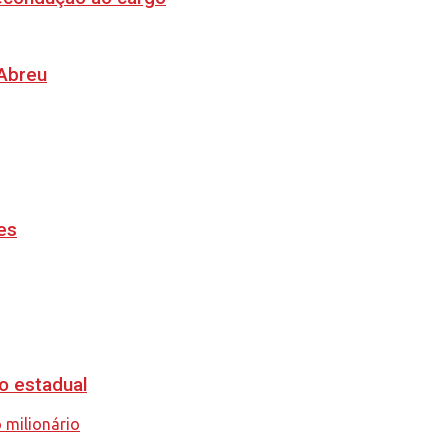
 Abreu
es
o estadual