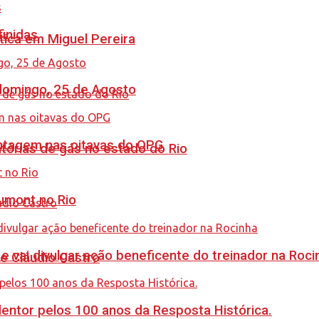
finidas
tica em Miguel Pereira
 domingo, 25 de Agosto
antagem nas oitavas do OPG
tórias de gás no estado do Rio
umont no Rio
 vai divulgar ação beneficente do treinador na Roci
de Cláudio Castro
ntor pelos 100 anos da Resposta Histórica.