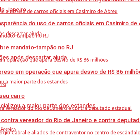
de Janeiro
sparência do uso de carros oficiais em Casimiro de
obre mandato-tampão no RJ
ções após descartar ajuda
é preso em operação que apura desvio de R$ 86 milhõ
 seu carro
cializou a maior parte dos estandes
 contra vereador do Rio de Janeiro e contra deputad