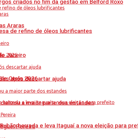
gos criados no fim da gestão em Belford Roxo
as Araras
sa de refino de óleos lubrificantes
de Janeiro
nde Otelo 2026
ções após descartar ajuda
cializou a maior parte dos estandes
Rubão barrada e leva Itaguaí a nova eleição para pre
guel Pereira