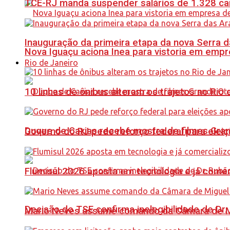
TCE-RJ manda suspender salários de 1.328 car
Inauguração da primeira etapa da nova Serra d
Nova Iguaçu aciona Inea para vistoria em empre
Rio de Janeiro
10 linhas de ônibus alteram os trajetos no Rio 
Duque de Caxias recebe mostra de filmes Gra
Governo do RJ pede reforço federal para elei
Flumisul 2026 aposta em tecnologia e já comer
Decisão do TSE confirma inelegibilidade de Dr. 
Mario Neves assume comando da Câmara de Mi