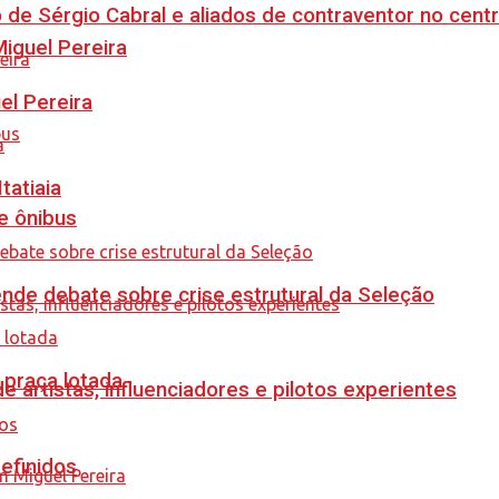
 de Sérgio Cabral e aliados de contraventor no centr
guel Pereira
el Pereira
tatiaia
e ônibus
ende debate sobre crise estrutural da Seleção
 praça lotada
e artistas, influenciadores e pilotos experientes
efinidos