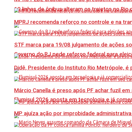
10 linhas de ônibus alteram os trajetos no Rio 
MPRJ recomenda reforço no controle e na tran
STF marca para 19/08 julgamento de ações s
Governo do RJ pede reforço federal para elei
Didê, Presidente do Instituto Rio Metrópole, 
Márcio Canella é preso após PF achar fuzil em
Flumisul 2026 aposta em tecnologia e já comer
MP ajuíza ação por improbidade administrativa