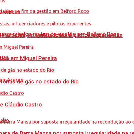
e ônibus
gos criados no fim da gestão em Belford Roxo
e artistas, influenciadores e pilotos experientes
tica em Miguel Pereira
as Araras
tórias de gás no estado do Rio
de Cláudio Castro
ra de Barra Mansa por suposta irregularidade na 