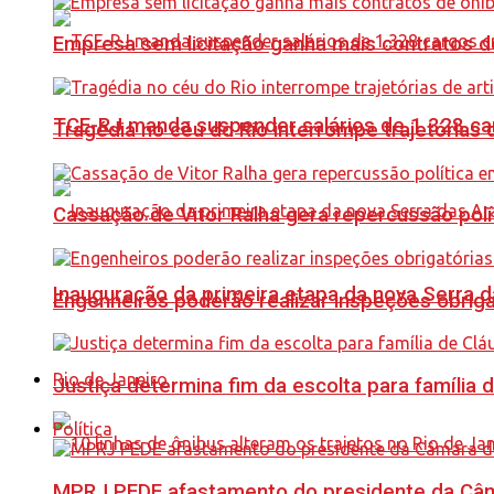
Empresa sem licitação ganha mais contratos d
TCE-RJ manda suspender salários de 1.328 car
Tragédia no céu do Rio interrompe trajetórias d
Cassação de Vitor Ralha gera repercussão polí
Inauguração da primeira etapa da nova Serra d
Engenheiros poderão realizar inspeções obriga
Rio de Janeiro
Justiça determina fim da escolta para família 
Política
MPRJ PEDE afastamento do presidente da Câma