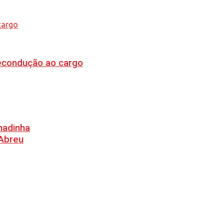
recondução ao cargo
hadinha
 Abreu