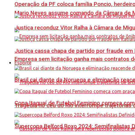
Operação da PF coloca família Poncio, herdeiro
Mario Neves assume comando da Câmara de Mi
Justiça reconduz Vitor Ralha à Câmara de Migu
Justiça cassa chapa de partido por fraude em I
Empresa sem licitação ganha mais contratos d
Esporte
Brasil cai diante da Noruega e eliminação reac
Copa Itaguaí de Futebol Feminino começa com
Tragédia no céu do Rio interrompe trajetórias d
Supercopa Belford Roxo 2024: Semifinalistas D