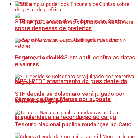
Política
STF amplia poder dos Tribunais de Contas
sobre despesas de prefeitos
Pagamento do INSS em abril: confira as datas
e valores
MPRJ PEDE afastamento do presidente da
STF decide se Bolsonaro será julgado por
Câmara de Barra Mansa por suposta
tentativa de golpe
irregularidade na recondução ao cargo
Tesouro Nacional publica mudanças no Cauc