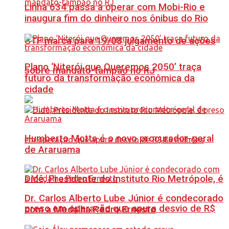
Linha 634 passa a operar com Mobi-Rio e
inaugura fim do dinheiro nos ônibus do Rio
STF marca para 19/08 julgamento de ações
Plano ‘Niterói que Queremos 2050’ traça
sobre mandato-tampão no RJ
futuro da transformação econômica da
cidade
Humberto Motta é o novo procurador-geral
de Araruama
Didê, Presidente do Instituto Rio Metrópole, é
Dr. Carlos Alberto Lube Júnior é condecorado
preso em operação que apura desvio de R$
com a Medalha Pedro Ernesto