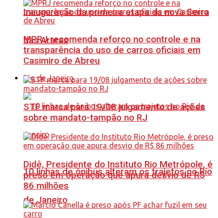
Inauguração da primeira etapa da nova Serra
MPRJ recomenda reforço no controle e na
das Araras
transparência do uso de carros oficiais em
Casimiro de Abreu
Rio de Janeiro
STF marca para 19/08 julgamento de ações
sobre mandato-tampão no RJ
Didê, Presidente do Instituto Rio Metrópole, é
10 linhas de ônibus alteram os trajetos no Rio
preso em operação que apura desvio de R$
86 milhões
de Janeiro