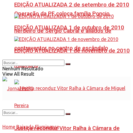
EDIÇÃO ATUALIZADA 2 de setembro de 2010
Operação da PF coloca família Poncio,
EDIÇÃO ATUALIZADA 1 de outubro de 2010
herdeiro de Sérgio Cabral e aliados de
contraventor no centro de escândalo
EDIÇÃO ATUALIZADA 1 de novembro de 2010
milionário
Nenhum Resultado
View All Result
Home
Baixada Fluminense
Justiça reconduz Vitor Ralha à Câmara de