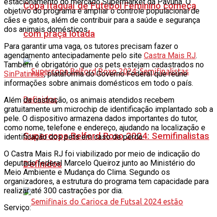
estacionamento do mercado Supermarket da Pavuna. O
Copa Itaguaí de Futebol Feminino começa
objetivo do programa é ampliar o controle populacional de
cães e gatos, além de contribuir para a saúde e segurança
dos animais domésticos.
com praça lotada
Para garantir uma vaga, os tutores precisam fazer o
agendamento antecipadamente pelo site
Castra Mais RJ
.
Também é obrigatório que os pets estejam cadastrados no
SinPatinhas
, plataforma do Governo Federal que reúne
informações sobre animais domésticos em todo o país.
Além da castração, os animais atendidos recebem
gratuitamente um microchip de identificação implantado sob a
pele. O dispositivo armazena dados importantes do tutor,
como nome, telefone e endereço, ajudando na localização e
Supercopa Belford Roxo 2024: Semifinalistas
identificação dos pets em caso de perda.
O Castra Mais RJ foi viabilizado por meio de indicação do
deputado federal
Marcelo Queiroz
junto ao Ministério do
Definidos
Meio Ambiente e Mudança do Clima. Segundo os
organizadores, a estrutura do programa tem capacidade para
realizar até 300 castrações por dia.
Serviço: