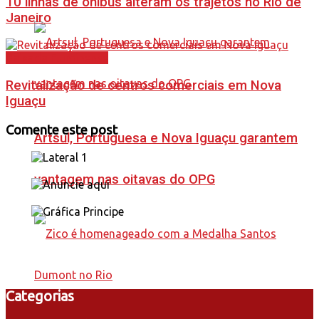
10 linhas de ônibus alteram os trajetos no Rio de
Janeiro
Baixada Fluminense
Revitalização de centros comerciais em Nova
Iguaçu
Comente este post
Artsul, Portuguesa e Nova Iguaçu garantem
vantagem nas oitavas do OPG
Categorias