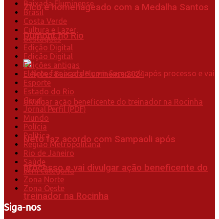
Baixada Fluminense
Zico é homenageado com a Medalha Santos
Brasil
Costa Verde
Cultura e Lazer
Dumont no Rio
Destaques
Edição Digital
Edição Digital
Edições antigas
Eleições Baixada Fluminense 2024
Esporte
Estado do Rio
Geral
Jornal Perfil (PDF)
Mundo
Polícia
Política
Neto faz acordo com Sampaoli após
Região Metropolitana
Rio de Janeiro
Saúde
processo e vai divulgar ação beneficente do
Sem categoria
Zona Norte
Zona Oeste
treinador na Rocinha
Siga-nos