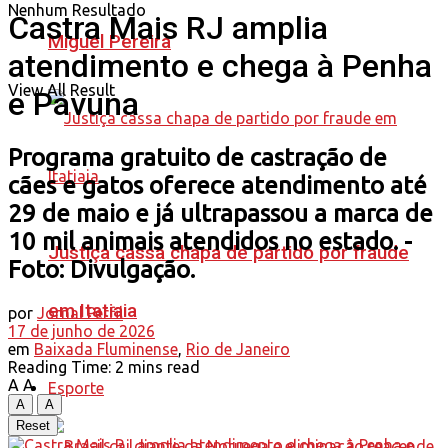
Nenhum Resultado
Castra Mais RJ amplia
Miguel Pereira
atendimento e chega à Penha
View All Result
e Pavuna
Programa gratuito de castração de
cães e gatos oferece atendimento até
29 de maio e já ultrapassou a marca de
10 mil animais atendidos no estado. -
Justiça cassa chapa de partido por fraude
Foto: Divulgação.
em Itatiaia
por
Jornal Perfil
17 de junho de 2026
em
Baixada Fluminense
,
Rio de Janeiro
Reading Time: 2 mins read
A
A
Esporte
A
A
Reset