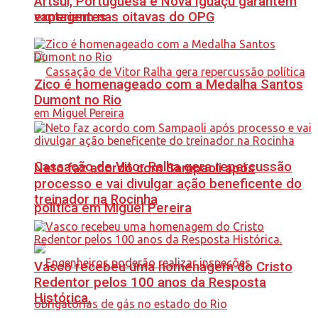
Artsul, Portuguesa e Nova Iguaçu garantem
vantagem nas oitavas do OPG
experientes
Zico é homenageado com a Medalha Santos
Dumont no Rio
Cassação de Vitor Ralha gera repercussão
Neto faz acordo com Sampaoli após
processo e vai divulgar ação beneficente do
treinador na Rocinha
política em Miguel Pereira
Vasco recebeu uma homenagem do Cristo
Redentor pelos 100 anos da Resposta
Histórica.