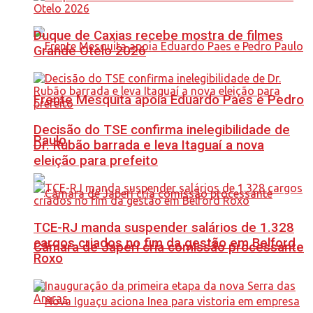
Duque de Caxias recebe mostra de filmes
Grande Otelo 2026
Frente Mesquita apoia Eduardo Paes e Pedro
Decisão do TSE confirma inelegibilidade de
Paulo
Dr. Rubão barrada e leva Itaguaí a nova
eleição para prefeito
TCE-RJ manda suspender salários de 1.328
cargos criados no fim da gestão em Belford
Câmara de Japeri cria comissão processante
Roxo