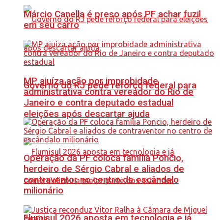
Márcio Canella é preso após PF achar fuzil
em seu carro
MP ajuíza ação por improbidade
Governo do RJ pede reforço federal para
administrativa contra vereador do Rio de
Janeiro e contra deputado estadual
eleições após descartar ajuda
Operação da PF coloca família Poncio,
herdeiro de Sérgio Cabral e aliados de
contraventor no centro de escândalo
milionário
Flumisul 2026 aposta em tecnologia e já