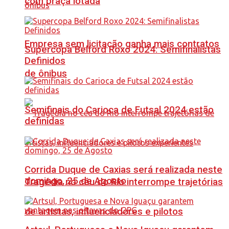
com praça lotada
Empresa sem licitação ganha mais contratos
Supercopa Belford Roxo 2024: Semifinalistas
Definidos
de ônibus
Semifinais do Carioca de Futsal 2024 estão
definidas
Corrida Duque de Caxias será realizada neste
domingo, 25 de Agosto
Tragédia no céu do Rio interrompe trajetórias
de artistas, influenciadores e pilotos