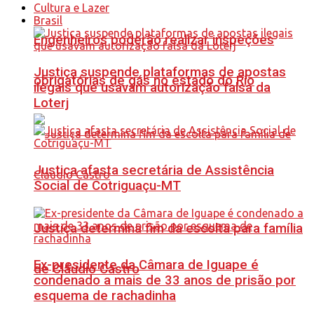
Cultura e Lazer
Brasil
Engenheiros poderão realizar inspeções
Justiça suspende plataformas de apostas
obrigatórias de gás no estado do Rio
ilegais que usavam autorização falsa da
Loterj
Justiça afasta secretária de Assistência
Social de Cotriguaçu-MT
Justiça determina fim da escolta para família
Ex-presidente da Câmara de Iguape é
de Cláudio Castro
condenado a mais de 33 anos de prisão por
esquema de rachadinha