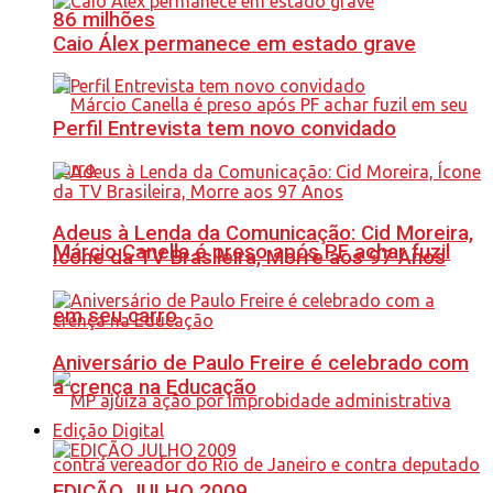
86 milhões
Caio Álex permanece em estado grave
Perfil Entrevista tem novo convidado
Adeus à Lenda da Comunicação: Cid Moreira,
Márcio Canella é preso após PF achar fuzil
Ícone da TV Brasileira, Morre aos 97 Anos
em seu carro
Aniversário de Paulo Freire é celebrado com
a crença na Educação
Edição Digital
EDIÇÃO JULHO 2009