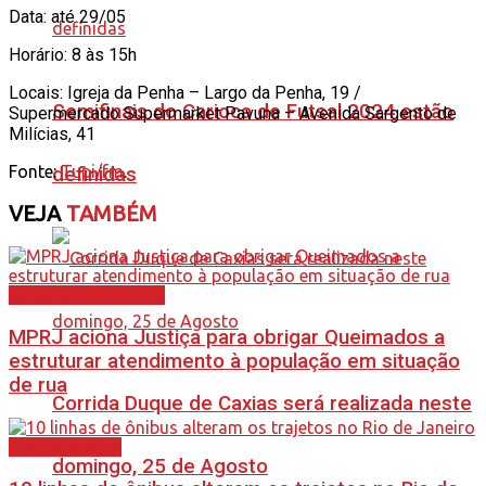
Data: até 29/05
Horário: 8 às 15h
Locais: Igreja da Penha – Largo da Penha, 19 /
Semifinais do Carioca de Futsal 2024 estão
Supermercado Supermarket Pavuna – Avenida Sargento de
Milícias, 41
Fonte:
Tupi/fm
.
definidas
VEJA
TAMBÉM
Baixada Fluminense
MPRJ aciona Justiça para obrigar Queimados a
estruturar atendimento à população em situação
de rua
Corrida Duque de Caxias será realizada neste
Rio de Janeiro
domingo, 25 de Agosto