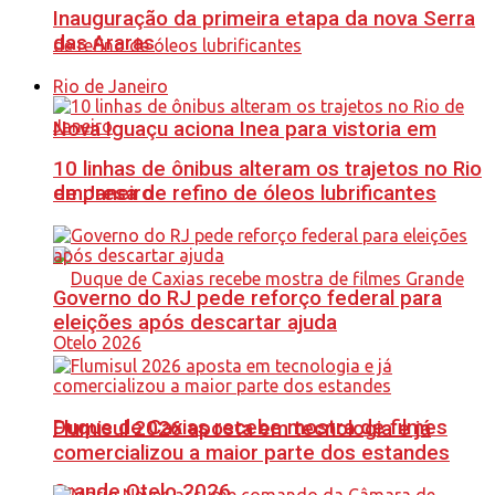
Inauguração da primeira etapa da nova Serra
das Araras
Rio de Janeiro
Nova Iguaçu aciona Inea para vistoria em
10 linhas de ônibus alteram os trajetos no Rio
de Janeiro
empresa de refino de óleos lubrificantes
Governo do RJ pede reforço federal para
eleições após descartar ajuda
Duque de Caxias recebe mostra de filmes
Flumisul 2026 aposta em tecnologia e já
comercializou a maior parte dos estandes
Grande Otelo 2026