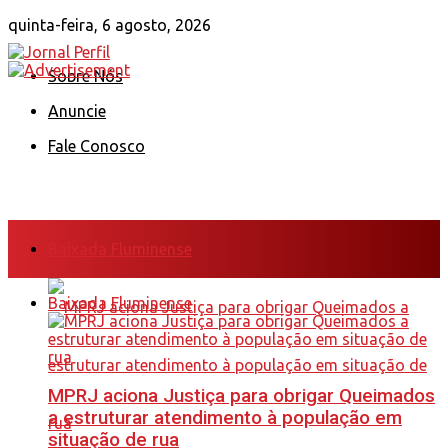
quinta-feira, 6 agosto, 2026
Sobre Nós
Anuncie
Fale Conosco
Baixada Fluminense
Baixada Fluminense
MPRJ aciona Justiça para obrigar Queimados
a estruturar atendimento à população em
situação de rua