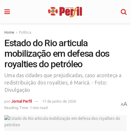
Home
Política
Estado do Rio articula
mobilização em defesa dos
royalties do petróleo
Uma das cidades que prejudicadas, caso aconteça a
redistribuição dos royalties, é Maricá. - Foto:
Divulgação
por
Jornal Perfil
17 de junho de 2026
A
A
Reading Time: 1 min read