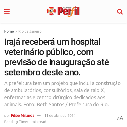
Home
Rio de Janeiro
Irajá receberá um hospital
veterinário público, com
previsão de inauguração até
setembro deste ano.
A prefeitura tem um projeto que inclui a construção
de ambulatórios, consultórios, sala de raio X,
enfermarias e centro cirúrgico dedicados aos
animais. Foto: Beth Santos / Prefeitura do Rio.
por
Filipe Miranda
11 de abril de 2024
A
A
Reading Time: 1 min read