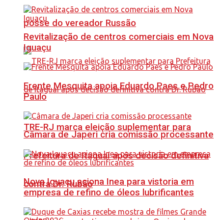
posse do vereador Russão
Revitalização de centros comerciais em Nova
Iguaçu
Frente Mesquita apoia Eduardo Paes e Pedro
Paulo
TRE-RJ marca eleição suplementar para
Câmara de Japeri cria comissão processante
Prefeitura de Itaguaí após decisão definitiva
Nova Iguaçu aciona Inea para vistoria em
contra Dr. Rubão
empresa de refino de óleos lubrificantes