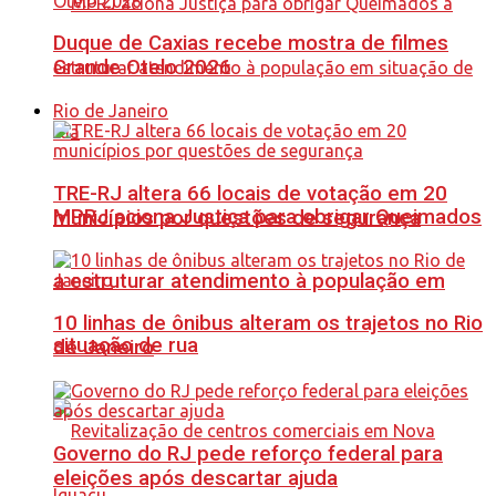
Duque de Caxias recebe mostra de filmes
Grande Otelo 2026
Rio de Janeiro
TRE-RJ altera 66 locais de votação em 20
MPRJ aciona Justiça para obrigar Queimados
municípios por questões de segurança
a estruturar atendimento à população em
10 linhas de ônibus alteram os trajetos no Rio
situação de rua
de Janeiro
Governo do RJ pede reforço federal para
eleições após descartar ajuda