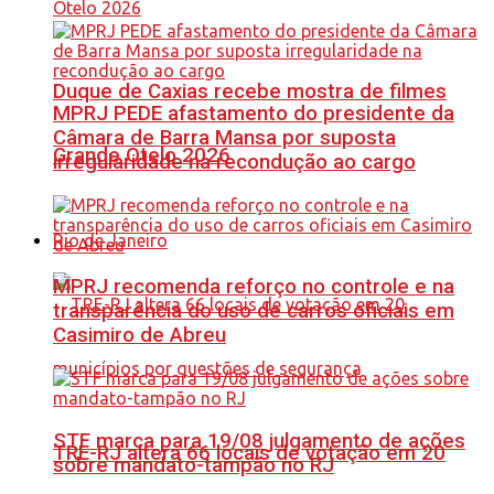
Duque de Caxias recebe mostra de filmes
MPRJ PEDE afastamento do presidente da
Câmara de Barra Mansa por suposta
Grande Otelo 2026
irregularidade na recondução ao cargo
Rio de Janeiro
MPRJ recomenda reforço no controle e na
transparência do uso de carros oficiais em
Casimiro de Abreu
STF marca para 19/08 julgamento de ações
TRE-RJ altera 66 locais de votação em 20
sobre mandato-tampão no RJ