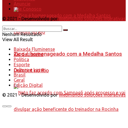
Anuncie
Fale Conosco
© 2021 - Desenvolvido por
Webmundo soluções Interativas
Nenhum Resultado
View All Result
Baixada Fluminense
Zico é homenageado com a Medalha Santos
Rio de Janeiro
Política
Esporte
Cultura e Lazer
Dumont no Rio
Brasil
Geral
Edição Digital
© 2021 - Desenvolvido por
Webmundo soluções Interativas