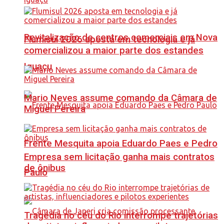
Revitalização de centros comerciais em Nova
Flumisul 2026 aposta em tecnologia e já
comercializou a maior parte dos estandes
Iguaçu
Mario Neves assume comando da Câmara de
Miguel Pereira
Frente Mesquita apoia Eduardo Paes e Pedro
Empresa sem licitação ganha mais contratos
de ônibus
Paulo
Tragédia no céu do Rio interrompe trajetórias