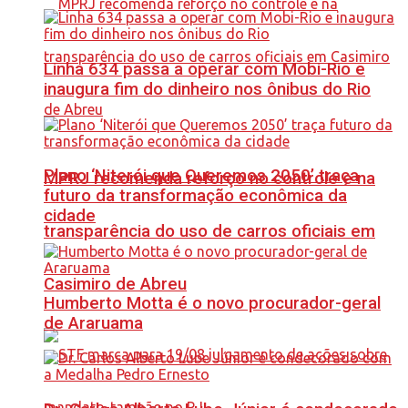
Linha 634 passa a operar com Mobi-Rio e
inaugura fim do dinheiro nos ônibus do Rio
Plano ‘Niterói que Queremos 2050’ traça
MPRJ recomenda reforço no controle e na
futuro da transformação econômica da
cidade
transparência do uso de carros oficiais em
Casimiro de Abreu
Humberto Motta é o novo procurador-geral
de Araruama