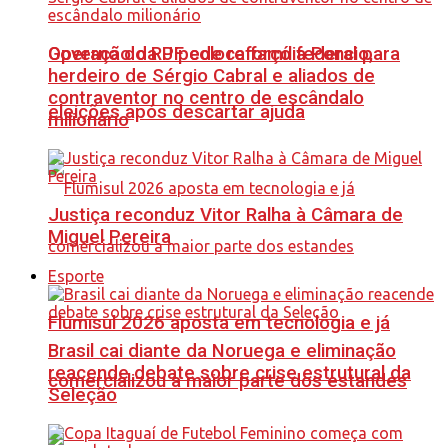
Governo do RJ pede reforço federal para
Operação da PF coloca família Poncio,
herdeiro de Sérgio Cabral e aliados de
contraventor no centro de escândalo
eleições após descartar ajuda
milionário
Justiça reconduz Vitor Ralha à Câmara de
Miguel Pereira
Esporte
Flumisul 2026 aposta em tecnologia e já
Brasil cai diante da Noruega e eliminação
reacende debate sobre crise estrutural da
comercializou a maior parte dos estandes
Seleção