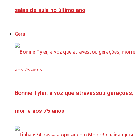
salas de aula no último ano
Geral
Bonnie Tyler, a voz que atravessou gerações,
morre aos 75 anos