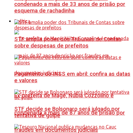
condenado a mais de 33 anos de prisão por
esquema de rachadinha
Política
STF amplia poder dos Tribunais de Contas
sobre despesas de prefeitos
Pagamento do INSS em abril: confira as datas
e valores
Ex-prefeita de Magé, Núbia Cozzolino é
STF decide se Bolsonaro será julgado por
condenada a mais de 87 anos de prisão por
tentativa de golpe
fraudes em documentos judiciais