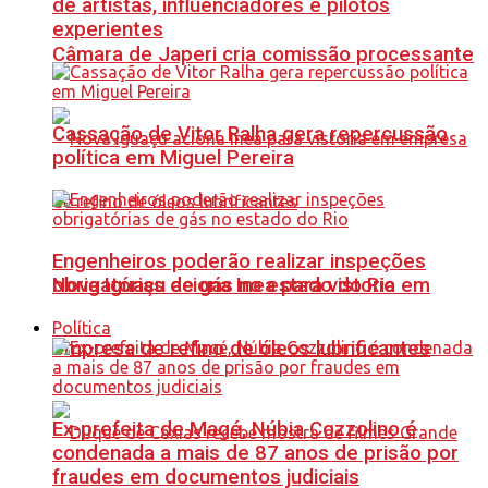
de artistas, influenciadores e pilotos
experientes
Câmara de Japeri cria comissão processante
Cassação de Vitor Ralha gera repercussão
política em Miguel Pereira
Engenheiros poderão realizar inspeções
Nova Iguaçu aciona Inea para vistoria em
obrigatórias de gás no estado do Rio
Política
empresa de refino de óleos lubrificantes
Ex-prefeita de Magé, Núbia Cozzolino é
condenada a mais de 87 anos de prisão por
fraudes em documentos judiciais