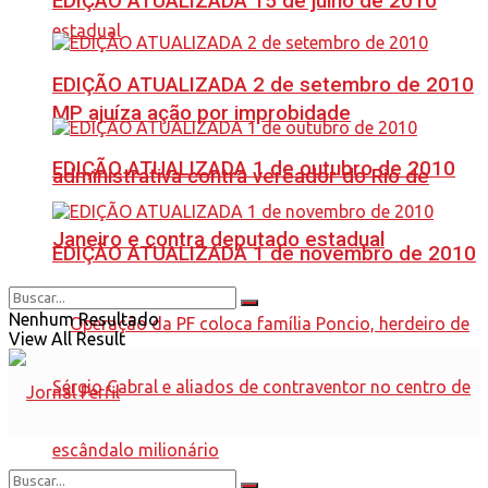
EDIÇÃO ATUALIZADA 15 de julho de 2010
EDIÇÃO ATUALIZADA 2 de setembro de 2010
MP ajuíza ação por improbidade
EDIÇÃO ATUALIZADA 1 de outubro de 2010
administrativa contra vereador do Rio de
Janeiro e contra deputado estadual
EDIÇÃO ATUALIZADA 1 de novembro de 2010
Nenhum Resultado
View All Result