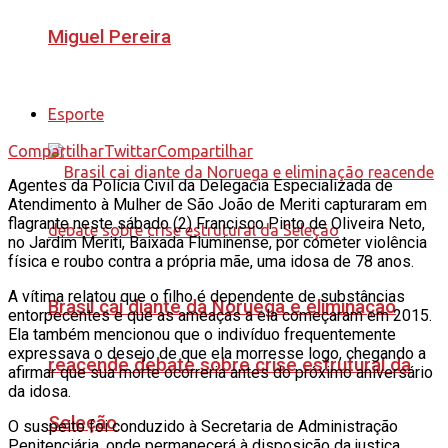
Miguel Pereira
Esporte
Compartilhar
Twittar
Compartilhar
Agentes da Polícia Civil da Delegacia Especializada de
Atendimento à Mulher de São João de Meriti capturaram em
flagrante neste sábado (2) Francisco Pinto de Oliveira Neto,
no Jardim Meriti, Baixada Fluminense, por cometer violência
física e roubo contra a própria mãe, uma idosa de 78 anos.
A vítima relatou que o filho é dependente de substâncias
Brasil cai diante da Noruega e eliminação
entorpecentes e que as ameaças a ela começaram em 2015.
Ela também mencionou que o indivíduo frequentemente
expressava o desejo de que ela morresse logo, chegando a
reacende debate sobre crise estrutural da
afirmar que sua morte ocorreria antes do próximo aniversário
da idosa.
Seleção
O suspeito foi conduzido à Secretaria de Administração
Penitenciária, onde permanecerá à disposição da justiça.