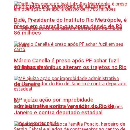
municípios por questões de segurança
Didê, Presidente do Instituto Rio Metrópole, é
preso em operação que apura desvio de R$
86 milhões
Márcio Canella é preso após PF achar fuzil
em seu carro
10 linhas de ônibus alteram os trajetos no Rio
de Janeiro
MP ajuíza ação por improbidade
administrativa contra vereador do Rio de
Janeiro e contra deputado estadual