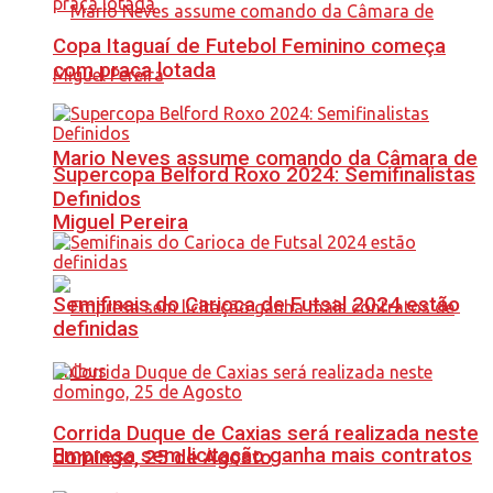
Copa Itaguaí de Futebol Feminino começa
com praça lotada
Mario Neves assume comando da Câmara de
Supercopa Belford Roxo 2024: Semifinalistas
Definidos
Miguel Pereira
Semifinais do Carioca de Futsal 2024 estão
definidas
Corrida Duque de Caxias será realizada neste
Empresa sem licitação ganha mais contratos
domingo, 25 de Agosto