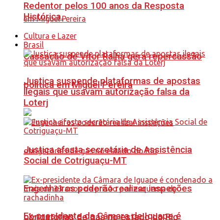
Redentor pelos 100 anos da Resposta
Histórica.
Cultura e Lazer
Brasil
Cassação de Vitor Ralha gera repercussão
Justiça suspende plataformas de apostas
política em Miguel Pereira
ilegais que usavam autorização falsa da
Loterj
Justiça afasta secretária de Assistência
Social de Cotriguaçu-MT
Engenheiros poderão realizar inspeções
Ex-presidente da Câmara de Iguape é
obrigatórias de gás no estado do Rio