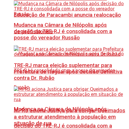
Educação de Paracambi anuncia realocação
Mudança na Câmara de Nilópolis após
decisão do TRE-RJ é consolidada com a
de profissionais
posse do vereador Russão
TRE-RJ marca eleição suplementar para
Prefeitura de Itaguaí após decisão definitiva
contra Dr. Rubão
Mudança na Câmara de Nilópolis após
MPRJ aciona Justiça para obrigar Queimados
a estruturar atendimento à população em
situação de rua
decisão do TRE-RJ é consolidada com a