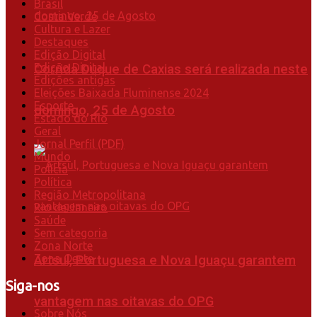
Brasil
Costa Verde
Cultura e Lazer
Destaques
Edição Digital
Edição Digital
Corrida Duque de Caxias será realizada neste
Edições antigas
Eleições Baixada Fluminense 2024
Esporte
domingo, 25 de Agosto
Estado do Rio
Geral
Jornal Perfil (PDF)
Mundo
Polícia
Política
Região Metropolitana
Rio de Janeiro
Saúde
Sem categoria
Zona Norte
Zona Oeste
Artsul, Portuguesa e Nova Iguaçu garantem
Siga-nos
vantagem nas oitavas do OPG
Sobre Nós