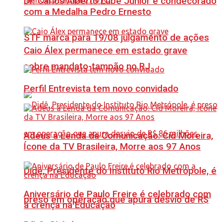
Dr. Carlos Alberto Lube Júnior é condecorado
com a Medalha Pedro Ernesto
STF marca para 19/08 julgamento de ações
Caio Álex permanece em estado grave
sobre mandato-tampão no RJ
Perfil Entrevista tem novo convidado
Adeus à Lenda da Comunicação: Cid Moreira,
Ícone da TV Brasileira, Morre aos 97 Anos
Didê, Presidente do Instituto Rio Metrópole, é
Aniversário de Paulo Freire é celebrado com
preso em operação que apura desvio de R$
a crença na Educação