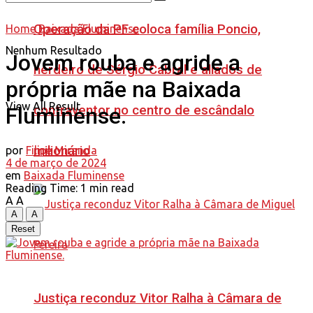
Operação da PF coloca família Poncio,
Home
Baixada Fluminense
Nenhum Resultado
Jovem rouba e agride a
herdeiro de Sérgio Cabral e aliados de
própria mãe na Baixada
View All Result
contraventor no centro de escândalo
Fluminense.
milionário
por
Filipe Miranda
4 de março de 2024
em
Baixada Fluminense
Reading Time: 1 min read
A
A
A
A
Reset
Justiça reconduz Vitor Ralha à Câmara de