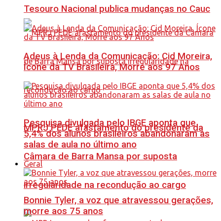
Tesouro Nacional publica mudanças no Cauc
Adeus à Lenda da Comunicação: Cid Moreira,
Ícone da TV Brasileira, Morre aos 97 Anos
Pesquisa divulgada pelo IBGE aponta que
MPRJ PEDE afastamento do presidente da
5,4% dos alunos brasileiros abandonaram as
salas de aula no último ano
Câmara de Barra Mansa por suposta
Geral
irregularidade na recondução ao cargo
Bonnie Tyler, a voz que atravessou gerações,
morre aos 75 anos