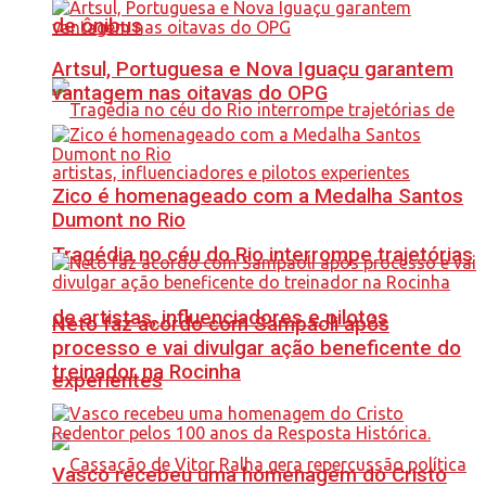
de ônibus
Artsul, Portuguesa e Nova Iguaçu garantem
vantagem nas oitavas do OPG
Zico é homenageado com a Medalha Santos
Dumont no Rio
Tragédia no céu do Rio interrompe trajetórias
de artistas, influenciadores e pilotos
Neto faz acordo com Sampaoli após
processo e vai divulgar ação beneficente do
treinador na Rocinha
experientes
Vasco recebeu uma homenagem do Cristo