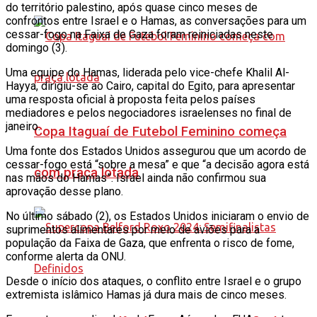
do território palestino, após quase cinco meses de
confrontos entre Israel e o Hamas, as conversações para um
cessar-fogo na Faixa de Gaza foram reiniciadas neste
domingo (3).
Uma equipe do Hamas, liderada pelo vice-chefe Khalil Al-
Hayya, dirigiu-se ao Cairo, capital do Egito, para apresentar
uma resposta oficial à proposta feita pelos países
mediadores e pelos negociadores israelenses no final de
janeiro.
Copa Itaguaí de Futebol Feminino começa
Uma fonte dos Estados Unidos assegurou que um acordo de
cessar-fogo está “sobre a mesa” e que “a decisão agora está
com praça lotada
nas mãos do Hamas”. Israel ainda não confirmou sua
aprovação desse plano.
No último sábado (2), os Estados Unidos iniciaram o envio de
suprimentos alimentares por meio de aviões para a
população da Faixa de Gaza, que enfrenta o risco de fome,
conforme alerta da ONU.
Desde o início dos ataques, o conflito entre Israel e o grupo
extremista islâmico Hamas já dura mais de cinco meses.