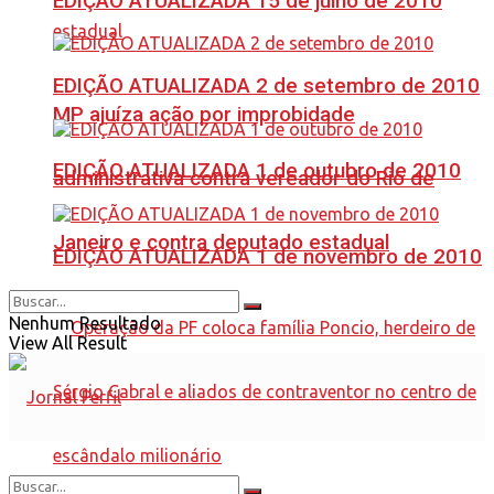
EDIÇÃO ATUALIZADA 15 de julho de 2010
EDIÇÃO ATUALIZADA 2 de setembro de 2010
MP ajuíza ação por improbidade
EDIÇÃO ATUALIZADA 1 de outubro de 2010
administrativa contra vereador do Rio de
Janeiro e contra deputado estadual
EDIÇÃO ATUALIZADA 1 de novembro de 2010
Nenhum Resultado
View All Result