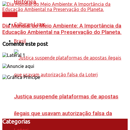
Histórica.
Mundo
Cultura e Lazer
Dia Mundial do Meio Ambiente: A Importância da
Educação Ambiental na Preservação do Planeta.
Brasil
Comente este post
Justiça suspende plataformas de apostas
ilegais que usavam autorização falsa da
Categorias