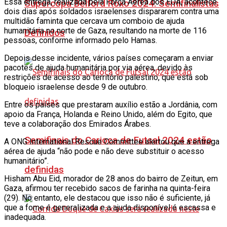
Essa entrega, realizada pela Força Aérea dos EUA, acontece
Supercopa Belford Roxo 2024: Semifinalistas
dois dias após soldados israelenses dispararem contra uma
multidão faminta que cercava um comboio de ajuda
humanitária no norte de Gaza, resultando na morte de 116
Definidos
pessoas, conforme informado pelo Hamas.
Depois desse incidente, vários países começaram a enviar
pacotes de ajuda humanitária por via aérea, devido às
restrições de acesso ao território palestino, que está sob
bloqueio israelense desde 9 de outubro.
Entre os países que prestaram auxílio estão a Jordânia, com
apoio da França, Holanda e Reino Unido, além do Egito, que
teve a colaboração dos Emirados Árabes.
Semifinais do Carioca de Futsal 2024 estão
A ONG International Rescue Committee alertou que a entrega
aérea de ajuda “não pode e não deve substituir o acesso
humanitário”.
definidas
Hisham Abu Eid, morador de 28 anos do bairro de Zeitun, em
Gaza, afirmou ter recebido sacos de farinha na quinta-feira
(29). No entanto, ele destacou que isso não é suficiente, já
que a fome é generalizada e a ajuda disponível é escassa e
inadequada.