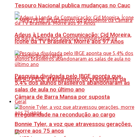
Tesouro Nacional publica mudanças no Cauc
Adeus à Lenda da Comunicação: Cid Moreira,
Ícone da TV Brasileira, Morre aos 97 Anos
Pesquisa divulgada pelo IBGE aponta que
MPRJ PEDE afastamento do presidente da
5,4% dos alunos brasileiros abandonaram as
salas de aula no último ano
Câmara de Barra Mansa por suposta
Geral
irregularidade na recondução ao cargo
Bonnie Tyler, a voz que atravessou gerações,
morre aos 75 anos