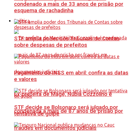
condenado a mais de 33 anos de prisão por
esquema de rachadinha
Política
STF amplia poder dos Tribunais de Contas
sobre despesas de prefeitos
Pagamento do INSS em abril: confira as datas
e valores
Ex-prefeita de Magé, Núbia Cozzolino é
STF decide se Bolsonaro será julgado por
condenada a mais de 87 anos de prisão por
tentativa de golpe
fraudes em documentos judiciais