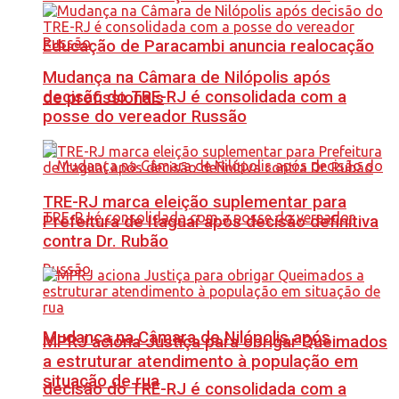
Educação de Paracambi anuncia realocação
Mudança na Câmara de Nilópolis após
decisão do TRE-RJ é consolidada com a
de profissionais
posse do vereador Russão
TRE-RJ marca eleição suplementar para
Prefeitura de Itaguaí após decisão definitiva
contra Dr. Rubão
Mudança na Câmara de Nilópolis após
MPRJ aciona Justiça para obrigar Queimados
a estruturar atendimento à população em
situação de rua
decisão do TRE-RJ é consolidada com a