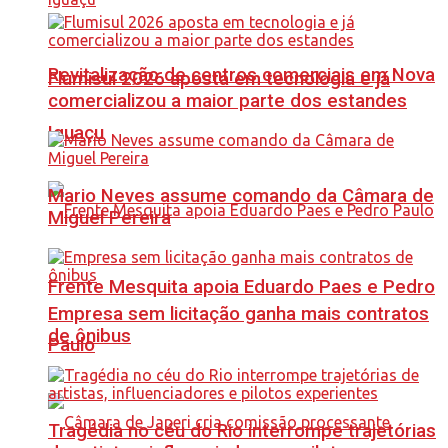
Revitalização de centros comerciais em Nova
Flumisul 2026 aposta em tecnologia e já
comercializou a maior parte dos estandes
Iguaçu
Mario Neves assume comando da Câmara de
Miguel Pereira
Frente Mesquita apoia Eduardo Paes e Pedro
Empresa sem licitação ganha mais contratos
de ônibus
Paulo
Tragédia no céu do Rio interrompe trajetórias