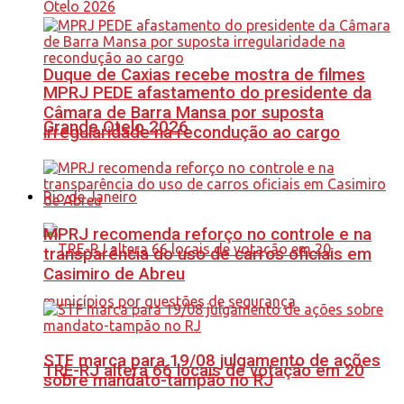
Duque de Caxias recebe mostra de filmes
MPRJ PEDE afastamento do presidente da
Câmara de Barra Mansa por suposta
Grande Otelo 2026
irregularidade na recondução ao cargo
Rio de Janeiro
MPRJ recomenda reforço no controle e na
transparência do uso de carros oficiais em
Casimiro de Abreu
STF marca para 19/08 julgamento de ações
TRE-RJ altera 66 locais de votação em 20
sobre mandato-tampão no RJ