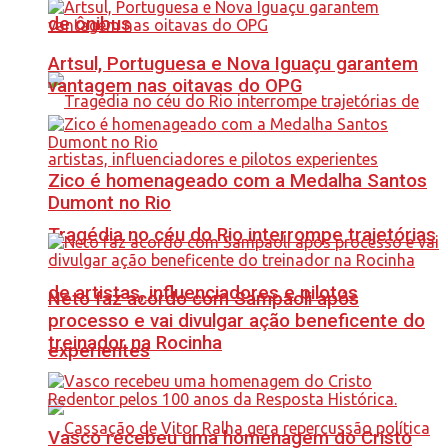
de ônibus
Artsul, Portuguesa e Nova Iguaçu garantem
vantagem nas oitavas do OPG
Zico é homenageado com a Medalha Santos
Dumont no Rio
Tragédia no céu do Rio interrompe trajetórias
de artistas, influenciadores e pilotos
Neto faz acordo com Sampaoli após
processo e vai divulgar ação beneficente do
treinador na Rocinha
experientes
Vasco recebeu uma homenagem do Cristo