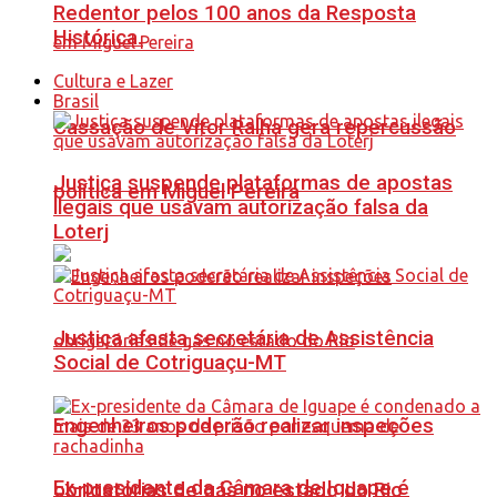
Redentor pelos 100 anos da Resposta
Histórica.
Cultura e Lazer
Brasil
Cassação de Vitor Ralha gera repercussão
Justiça suspende plataformas de apostas
política em Miguel Pereira
ilegais que usavam autorização falsa da
Loterj
Justiça afasta secretária de Assistência
Social de Cotriguaçu-MT
Engenheiros poderão realizar inspeções
Ex-presidente da Câmara de Iguape é
obrigatórias de gás no estado do Rio