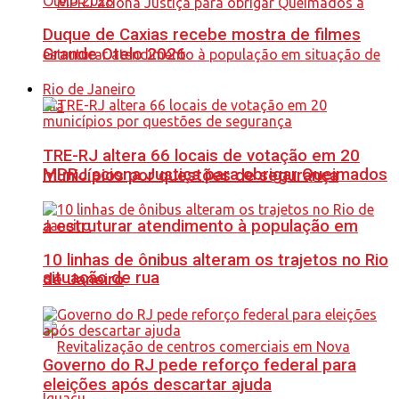
Duque de Caxias recebe mostra de filmes
Grande Otelo 2026
Rio de Janeiro
TRE-RJ altera 66 locais de votação em 20
MPRJ aciona Justiça para obrigar Queimados
municípios por questões de segurança
a estruturar atendimento à população em
10 linhas de ônibus alteram os trajetos no Rio
situação de rua
de Janeiro
Governo do RJ pede reforço federal para
eleições após descartar ajuda