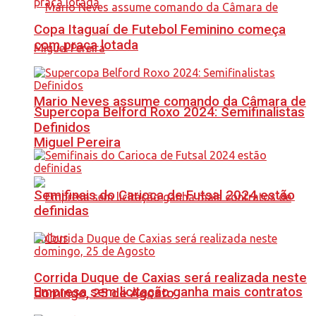
Copa Itaguaí de Futebol Feminino começa
com praça lotada
Mario Neves assume comando da Câmara de
Supercopa Belford Roxo 2024: Semifinalistas
Definidos
Miguel Pereira
Semifinais do Carioca de Futsal 2024 estão
definidas
Corrida Duque de Caxias será realizada neste
Empresa sem licitação ganha mais contratos
domingo, 25 de Agosto