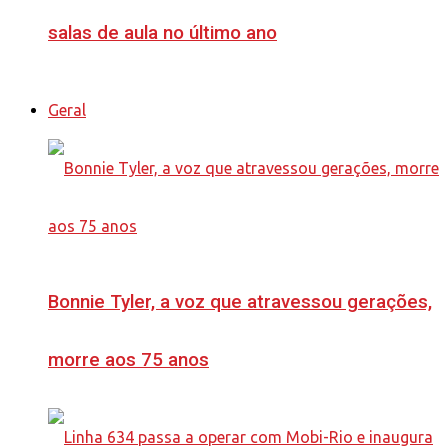
salas de aula no último ano
Geral
Bonnie Tyler, a voz que atravessou gerações,
morre aos 75 anos