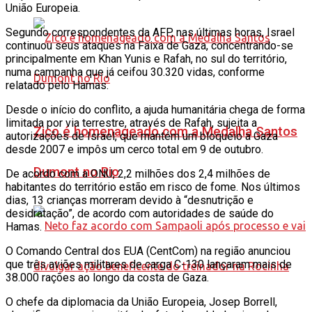
União Europeia.
Segundo correspondentes da AFP, nas últimas horas, Israel
continuou seus ataques na Faixa de Gaza, concentrando-se
principalmente em Khan Yunis e Rafah, no sul do território,
numa campanha que já ceifou 30.320 vidas, conforme
relatado pelo Hamas.
Desde o início do conflito, a ajuda humanitária chega de forma
limitada por via terrestre, através de Rafah, sujeita a
Zico é homenageado com a Medalha Santos
autorizações de Israel, que mantém um bloqueio a Gaza
desde 2007 e impôs um cerco total em 9 de outubro.
Dumont no Rio
De acordo com a ONU, 2,2 milhões dos 2,4 milhões de
habitantes do território estão em risco de fome. Nos últimos
dias, 13 crianças morreram devido à “desnutrição e
desidratação”, de acordo com autoridades de saúde do
Hamas.
O Comando Central dos EUA (CentCom) na região anunciou
que três aviões militares de carga C-130 lançaram mais de
38.000 rações ao longo da costa de Gaza.
O chefe da diplomacia da União Europeia, Josep Borrell,