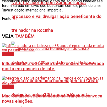
classificou como inaceitável o fato de soldados israelenses
Neto faz acordo com Sampaoli após
terem atirado em civis que buscavam comida, pedindo uma
“investigação internacional imparcial.
processo e vai divulgar ação beneficente do
Fonte:
G1
.
treinador na Rocinha
VEJA
TAMBÉM
Mundo
Influenciadora de beleza de 36 anos é encontrada
morta em passeio de iate.
Vasco recebeu uma homenagem do Cristo
Mundo
Redentor pelos 100 anos da Resposta
Macron dissolve parlamento na França e convoca
novas eleições.