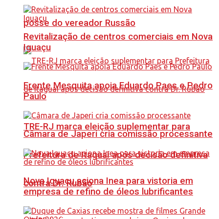
posse do vereador Russão
Revitalização de centros comerciais em Nova
Iguaçu
Frente Mesquita apoia Eduardo Paes e Pedro
Paulo
TRE-RJ marca eleição suplementar para
Câmara de Japeri cria comissão processante
Prefeitura de Itaguaí após decisão definitiva
Nova Iguaçu aciona Inea para vistoria em
contra Dr. Rubão
empresa de refino de óleos lubrificantes