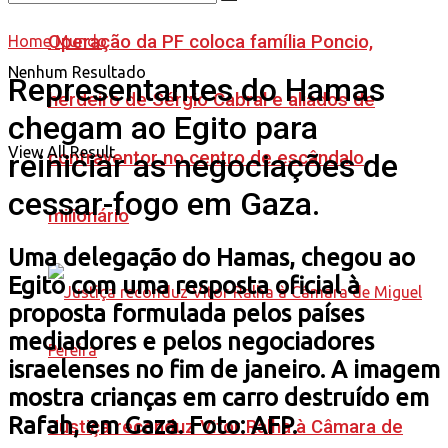
Operação da PF coloca família Poncio,
Home
Mundo
Nenhum Resultado
Representantes do Hamas
herdeiro de Sérgio Cabral e aliados de
chegam ao Egito para
View All Result
contraventor no centro de escândalo
reiniciar as negociações de
cessar-fogo em Gaza.
milionário
Uma delegação do Hamas, chegou ao
Egito com uma resposta oficial à
proposta formulada pelos países
mediadores e pelos negociadores
israelenses no fim de janeiro. A imagem
mostra crianças em carro destruído em
Rafah, em Gaza. Foto: AFP.
Justiça reconduz Vitor Ralha à Câmara de