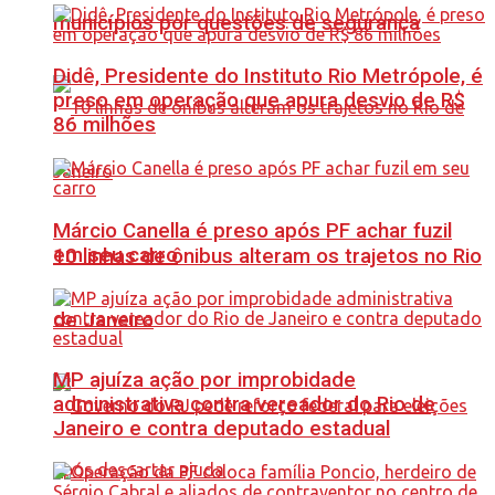
municípios por questões de segurança
Didê, Presidente do Instituto Rio Metrópole, é
preso em operação que apura desvio de R$
86 milhões
Márcio Canella é preso após PF achar fuzil
em seu carro
10 linhas de ônibus alteram os trajetos no Rio
de Janeiro
MP ajuíza ação por improbidade
administrativa contra vereador do Rio de
Janeiro e contra deputado estadual