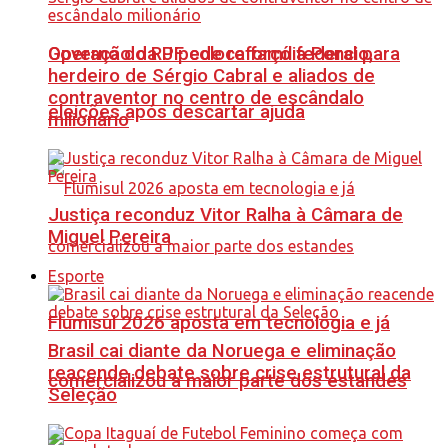
Governo do RJ pede reforço federal para
Operação da PF coloca família Poncio,
herdeiro de Sérgio Cabral e aliados de
contraventor no centro de escândalo
eleições após descartar ajuda
milionário
Justiça reconduz Vitor Ralha à Câmara de
Miguel Pereira
Esporte
Flumisul 2026 aposta em tecnologia e já
Brasil cai diante da Noruega e eliminação
reacende debate sobre crise estrutural da
comercializou a maior parte dos estandes
Seleção