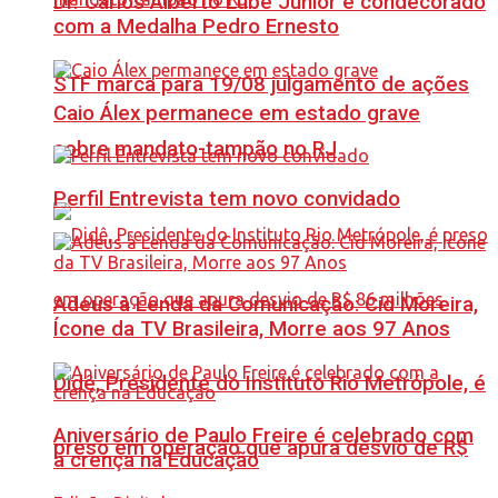
Dr. Carlos Alberto Lube Júnior é condecorado
com a Medalha Pedro Ernesto
STF marca para 19/08 julgamento de ações
Caio Álex permanece em estado grave
sobre mandato-tampão no RJ
Perfil Entrevista tem novo convidado
Adeus à Lenda da Comunicação: Cid Moreira,
Ícone da TV Brasileira, Morre aos 97 Anos
Didê, Presidente do Instituto Rio Metrópole, é
Aniversário de Paulo Freire é celebrado com
preso em operação que apura desvio de R$
a crença na Educação