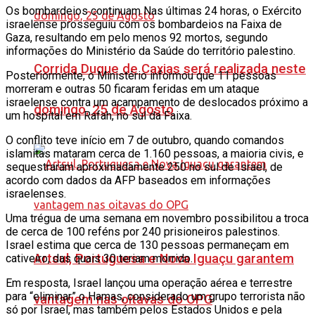
Os bombardeios continuam Nas últimas 24 horas, o Exército
israelense prosseguiu com os bombardeios na Faixa de
Gaza, resultando em pelo menos 92 mortos, segundo
informações do Ministério da Saúde do território palestino.
Corrida Duque de Caxias será realizada neste
Posteriormente, o Ministério informou que 11 pessoas
morreram e outras 50 ficaram feridas em um ataque
israelense contra um acampamento de deslocados próximo a
domingo, 25 de Agosto
um hospital em Rafah, no sul da Faixa.
O conflito teve início em 7 de outubro, quando comandos
islamitas mataram cerca de 1.160 pessoas, a maioria civis, e
sequestraram aproximadamente 250 no sul de Israel, de
acordo com dados da AFP baseados em informações
israelenses.
Uma trégua de uma semana em novembro possibilitou a troca
de cerca de 100 reféns por 240 prisioneiros palestinos.
Israel estima que cerca de 130 pessoas permaneçam em
Artsul, Portuguesa e Nova Iguaçu garantem
cativeiro, das quais 30 teriam morrido.
Em resposta, Israel lançou uma operação aérea e terrestre
para “eliminar” o Hamas, considerado um grupo terrorista não
vantagem nas oitavas do OPG
só por Israel, mas também pelos Estados Unidos e pela