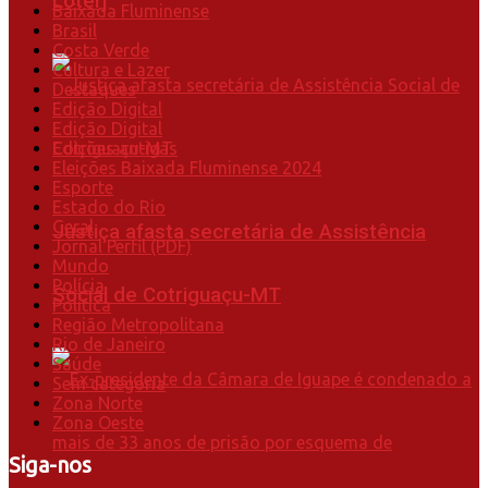
Loterj
Baixada Fluminense
Brasil
Costa Verde
Cultura e Lazer
Destaques
Edição Digital
Edição Digital
Edições antigas
Eleições Baixada Fluminense 2024
Esporte
Estado do Rio
Geral
Justiça afasta secretária de Assistência
Jornal Perfil (PDF)
Mundo
Polícia
Social de Cotriguaçu-MT
Política
Região Metropolitana
Rio de Janeiro
Saúde
Sem categoria
Zona Norte
Zona Oeste
Siga-nos