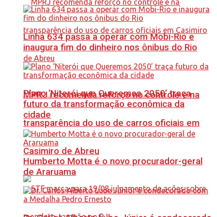
Linha 634 passa a operar com Mobi-Rio e
inaugura fim do dinheiro nos ônibus do Rio
Plano ‘Niterói que Queremos 2050’ traça
MPRJ recomenda reforço no controle e na
futuro da transformação econômica da
cidade
transparência do uso de carros oficiais em
Casimiro de Abreu
Humberto Motta é o novo procurador-geral
de Araruama