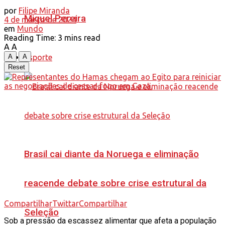
por
Filipe Miranda
Miguel Pereira
4 de março de 2024
em
Mundo
Reading Time: 3 mins read
A
A
Esporte
A
A
Reset
Brasil cai diante da Noruega e eliminação
reacende debate sobre crise estrutural da
Compartilhar
Twittar
Compartilhar
Seleção
Sob a pressão da escassez alimentar que afeta a população