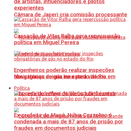
de artistas, influenciadores e pilotos
experientes
Câmara de Japeri cria comissão processante
Cassação de Vitor Ralha gera repercussão
política em Miguel Pereira
Engenheiros poderão realizar inspeções
Nova Iguaçu aciona Inea para vistoria em
obrigatórias de gás no estado do Rio
Política
empresa de refino de óleos lubrificantes
Ex-prefeita de Magé, Núbia Cozzolino é
condenada a mais de 87 anos de prisão por
fraudes em documentos judiciais