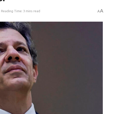
A
Reading Time: 3 mins read
A