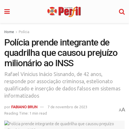
Home
Polícia
Polícia prende integrante de
quadrilha que causou prejuízo
milionário ao INSS
Rafael Vinicius Inácio Sisnando, de 42 anos,
responde por associação criminosa, estelionato
qualificado e inserção de dados falsos em sistemas
informatizados
por
FABIANO BRUN
7 de novembro de 2023
A
A
Reading Time: 1 min read