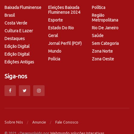
Baixada Fluminense
Eleições Baixada
Política
Fluminense 2024
Brasil
Região
Esporte
Metropolitana
Costa Verde
Estado Do Rio
Rio De Janeiro
Cultura E Lazer
Geral
Saúde
Destaques
Jornal Perfil (PDF)
Sem Categoria
Edição Digital
Mundo
Zona Norte
Edição Digital
Polícia
Zona Oeste
Edições Antigas
Siga-nos
Sobre Nós
Anuncie
Fale Conosco
© 2021 - Desenvolvido por
Webmundo soluções Interativas