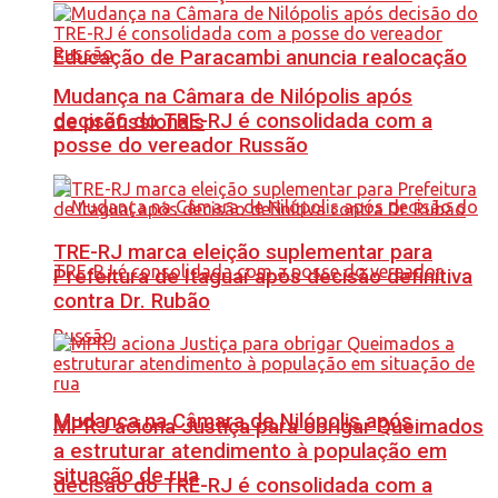
Educação de Paracambi anuncia realocação
Mudança na Câmara de Nilópolis após
decisão do TRE-RJ é consolidada com a
de profissionais
posse do vereador Russão
TRE-RJ marca eleição suplementar para
Prefeitura de Itaguaí após decisão definitiva
contra Dr. Rubão
Mudança na Câmara de Nilópolis após
MPRJ aciona Justiça para obrigar Queimados
a estruturar atendimento à população em
situação de rua
decisão do TRE-RJ é consolidada com a