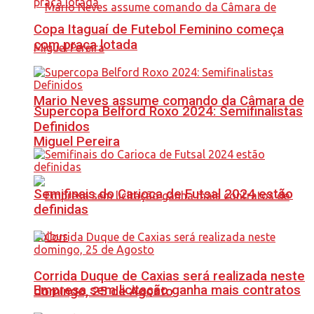
Copa Itaguaí de Futebol Feminino começa
com praça lotada
Mario Neves assume comando da Câmara de
Supercopa Belford Roxo 2024: Semifinalistas
Definidos
Miguel Pereira
Semifinais do Carioca de Futsal 2024 estão
definidas
Corrida Duque de Caxias será realizada neste
Empresa sem licitação ganha mais contratos
domingo, 25 de Agosto