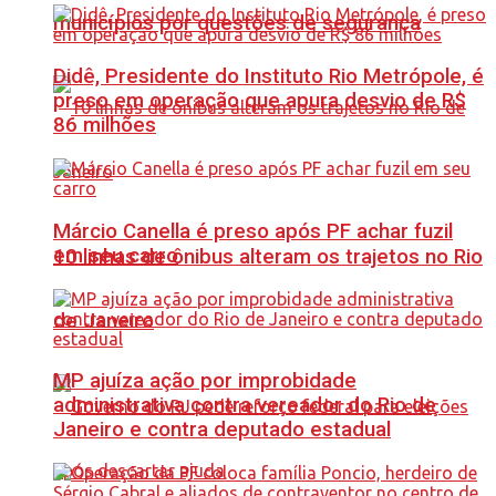
municípios por questões de segurança
Didê, Presidente do Instituto Rio Metrópole, é
preso em operação que apura desvio de R$
86 milhões
Márcio Canella é preso após PF achar fuzil
em seu carro
10 linhas de ônibus alteram os trajetos no Rio
de Janeiro
MP ajuíza ação por improbidade
administrativa contra vereador do Rio de
Janeiro e contra deputado estadual