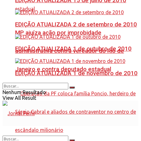
EDIÇÃO ATUALIZADA 15 de julho de 2010
EDIÇÃO ATUALIZADA 2 de setembro de 2010
MP ajuíza ação por improbidade
EDIÇÃO ATUALIZADA 1 de outubro de 2010
administrativa contra vereador do Rio de
Janeiro e contra deputado estadual
EDIÇÃO ATUALIZADA 1 de novembro de 2010
Nenhum Resultado
View All Result