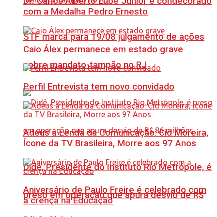
Dr. Carlos Alberto Lube Júnior é condecorado
com a Medalha Pedro Ernesto
STF marca para 19/08 julgamento de ações
Caio Álex permanece em estado grave
sobre mandato-tampão no RJ
Perfil Entrevista tem novo convidado
Adeus à Lenda da Comunicação: Cid Moreira,
Ícone da TV Brasileira, Morre aos 97 Anos
Didê, Presidente do Instituto Rio Metrópole, é
Aniversário de Paulo Freire é celebrado com
preso em operação que apura desvio de R$
a crença na Educação