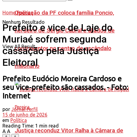
Operação da PF coloca família Poncio,
Home
Política
Nenhum Resultado
Prefeito e vice de Laje do
herdeiro de Sérgio Cabral e aliados de
Muriaé sofrem segunda
View All Result
contraventor no centro de escândalo
cassação pela Justiça
Eleitoral
milionário
Prefeito Eudócio Moreira Cardoso e
seu vice-prefeito são cassados. - Foto:
Internet
por
Jornal Perfil
15 de junho de 2026
em
Política
Reading Time: 1 min read
Justiça reconduz Vitor Ralha à Câmara de
A
A