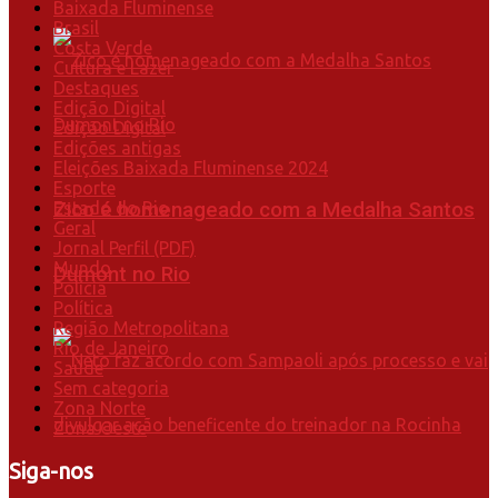
Baixada Fluminense
Brasil
Costa Verde
Cultura e Lazer
Destaques
Edição Digital
Edição Digital
Edições antigas
Eleições Baixada Fluminense 2024
Esporte
Estado do Rio
Zico é homenageado com a Medalha Santos
Geral
Jornal Perfil (PDF)
Mundo
Dumont no Rio
Polícia
Política
Região Metropolitana
Rio de Janeiro
Saúde
Sem categoria
Zona Norte
Zona Oeste
Siga-nos