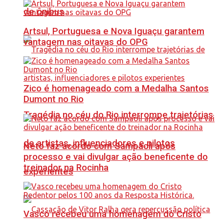
de ônibus
Artsul, Portuguesa e Nova Iguaçu garantem
vantagem nas oitavas do OPG
Zico é homenageado com a Medalha Santos
Dumont no Rio
Tragédia no céu do Rio interrompe trajetórias
de artistas, influenciadores e pilotos
Neto faz acordo com Sampaoli após
processo e vai divulgar ação beneficente do
treinador na Rocinha
experientes
Vasco recebeu uma homenagem do Cristo