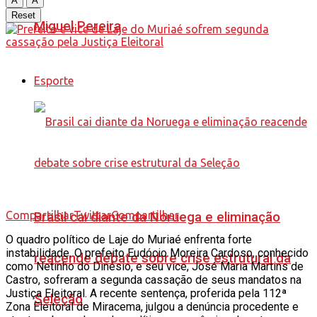
A
A
Reset
Miguel Pereira
Esporte
Compartilhar
Twittar
Compartilhar
Brasil cai diante da Noruega e eliminação
O quadro político de Laje do Muriaé enfrenta forte
instabilidade. O prefeito Eudócio Moreira Cardoso, conhecido
reacende debate sobre crise estrutural da
como Netinho do Dinésio, e seu vice, José Maria Martins de
Castro, sofreram a segunda cassação de seus mandatos na
Justiça Eleitoral. A recente sentença, proferida pela 112ª
Seleção
Zona Eleitoral de Miracema, julgou a denúncia procedente e