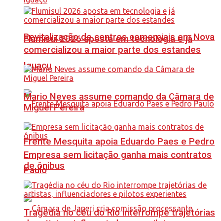
Revitalização de centros comerciais em Nova
Flumisul 2026 aposta em tecnologia e já
comercializou a maior parte dos estandes
Iguaçu
Mario Neves assume comando da Câmara de
Miguel Pereira
Frente Mesquita apoia Eduardo Paes e Pedro
Empresa sem licitação ganha mais contratos
de ônibus
Paulo
Tragédia no céu do Rio interrompe trajetórias