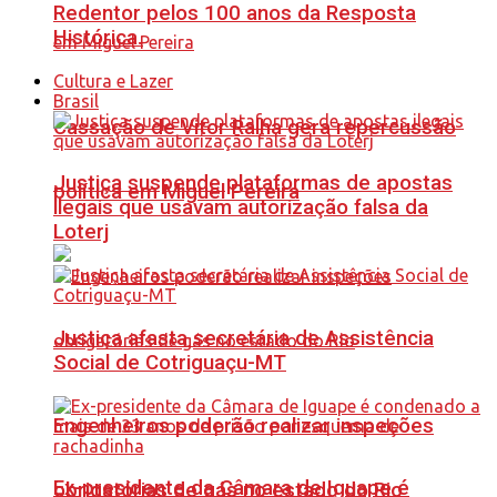
Redentor pelos 100 anos da Resposta
Histórica.
Cultura e Lazer
Brasil
Cassação de Vitor Ralha gera repercussão
Justiça suspende plataformas de apostas
política em Miguel Pereira
ilegais que usavam autorização falsa da
Loterj
Justiça afasta secretária de Assistência
Social de Cotriguaçu-MT
Engenheiros poderão realizar inspeções
Ex-presidente da Câmara de Iguape é
obrigatórias de gás no estado do Rio