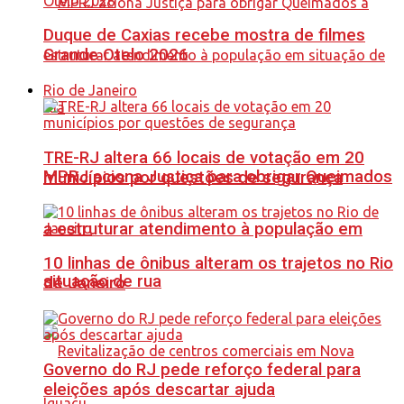
Duque de Caxias recebe mostra de filmes
Grande Otelo 2026
Rio de Janeiro
TRE-RJ altera 66 locais de votação em 20
MPRJ aciona Justiça para obrigar Queimados
municípios por questões de segurança
a estruturar atendimento à população em
10 linhas de ônibus alteram os trajetos no Rio
situação de rua
de Janeiro
Governo do RJ pede reforço federal para
eleições após descartar ajuda