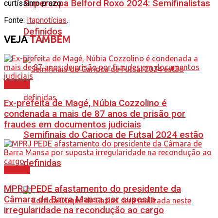
Supercopa Belford Roxo 2024: Semifinalistas
curtíssimo prazo.
Fonte:
Itapnotícias
.
Definidos
VEJA
TAMBÉM
Política
Ex-prefeita de Magé, Núbia Cozzolino é
condenada a mais de 87 anos de prisão por
fraudes em documentos judiciais
Semifinais do Carioca de Futsal 2024 estão
definidas
Política
MPRJ PEDE afastamento do presidente da
Câmara de Barra Mansa por suposta
irregularidade na recondução ao cargo