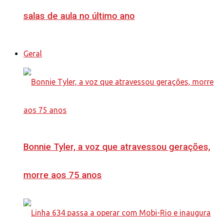
salas de aula no último ano
Geral
Bonnie Tyler, a voz que atravessou gerações,
morre aos 75 anos