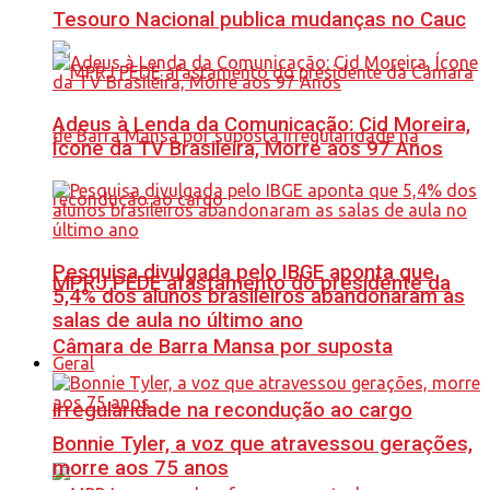
Tesouro Nacional publica mudanças no Cauc
Adeus à Lenda da Comunicação: Cid Moreira,
Ícone da TV Brasileira, Morre aos 97 Anos
Pesquisa divulgada pelo IBGE aponta que
MPRJ PEDE afastamento do presidente da
5,4% dos alunos brasileiros abandonaram as
salas de aula no último ano
Câmara de Barra Mansa por suposta
Geral
irregularidade na recondução ao cargo
Bonnie Tyler, a voz que atravessou gerações,
morre aos 75 anos