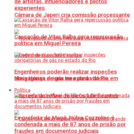
de artistas, influenciadores e pilotos
experientes
Câmara de Japeri cria comissão processante
Cassação de Vitor Ralha gera repercussão
política em Miguel Pereira
Engenheiros poderão realizar inspeções
Nova Iguaçu aciona Inea para vistoria em
obrigatórias de gás no estado do Rio
Política
empresa de refino de óleos lubrificantes
Ex-prefeita de Magé, Núbia Cozzolino é
condenada a mais de 87 anos de prisão por
fraudes em documentos judiciais