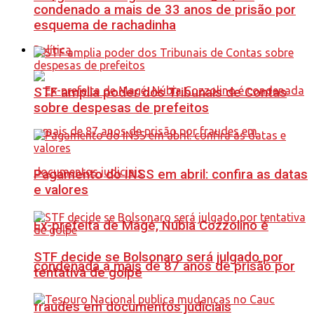
condenado a mais de 33 anos de prisão por
esquema de rachadinha
Política
STF amplia poder dos Tribunais de Contas
sobre despesas de prefeitos
Pagamento do INSS em abril: confira as datas
e valores
Ex-prefeita de Magé, Núbia Cozzolino é
STF decide se Bolsonaro será julgado por
condenada a mais de 87 anos de prisão por
tentativa de golpe
fraudes em documentos judiciais