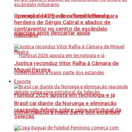
Governo do RJ pede reforço federal para
Operação da PF coloca família Poncio,
herdeiro de Sérgio Cabral e aliados de
contraventor no centro de escândalo
eleições após descartar ajuda
milionário
Justiça reconduz Vitor Ralha à Câmara de
Miguel Pereira
Esporte
Flumisul 2026 aposta em tecnologia e já
Brasil cai diante da Noruega e eliminação
reacende debate sobre crise estrutural da
comercializou a maior parte dos estandes
Seleção