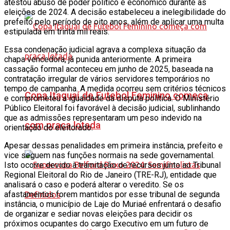
atestou abuso de poder político e econômico durante as
eleições de 2024. A decisão estabeleceu a inelegibilidade do
prefeito pelo período de oito anos, além de aplicar uma multa
estipulada em trinta mil reais.
Essa condenação judicial agrava a complexa situação da
chapa vencedora, já punida anteriormente. A primeira
cassação formal aconteceu em junho de 2025, baseada na
contratação irregular de vários servidores temporários no
tempo de campanha. A medida ocorreu sem critérios técnicos
Copa Itaguaí de Futebol Feminino começa
e comprometeu a igualdade da disputa política. O Ministério
Público Eleitoral foi favorável à decisão judicial, sublinhando
que as admissões representaram um peso indevido na
com praça lotada
orientação do eleitorado.
Apesar dessas penalidades em primeira instância, prefeito e
vice seguem nas funções normais na sede governamental.
Isto ocorre devido à tramitação de recursos junto ao Tribunal
Regional Eleitoral do Rio de Janeiro (TRE-RJ), entidade que
analisará o caso e poderá alterar o veredito. Se os
afastamentos forem mantidos por esse tribunal de segunda
instância, o município de Laje do Muriaé enfrentará o desafio
de organizar e sediar novas eleições para decidir os
próximos ocupantes do cargo Executivo em um futuro de