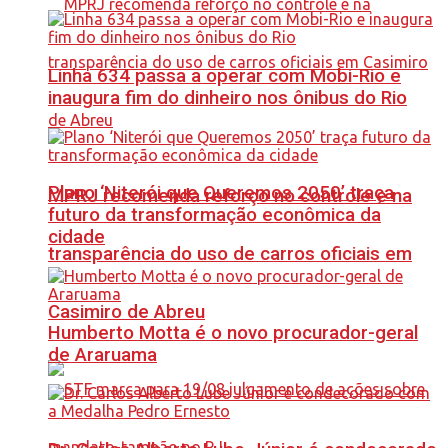
Linha 634 passa a operar com Mobi-Rio e
inaugura fim do dinheiro nos ônibus do Rio
Plano ‘Niterói que Queremos 2050’ traça
MPRJ recomenda reforço no controle e na
futuro da transformação econômica da
cidade
transparência do uso de carros oficiais em
Casimiro de Abreu
Humberto Motta é o novo procurador-geral
de Araruama