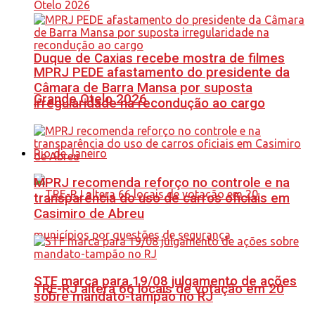
Duque de Caxias recebe mostra de filmes
MPRJ PEDE afastamento do presidente da
Câmara de Barra Mansa por suposta
Grande Otelo 2026
irregularidade na recondução ao cargo
Rio de Janeiro
MPRJ recomenda reforço no controle e na
transparência do uso de carros oficiais em
Casimiro de Abreu
STF marca para 19/08 julgamento de ações
TRE-RJ altera 66 locais de votação em 20
sobre mandato-tampão no RJ