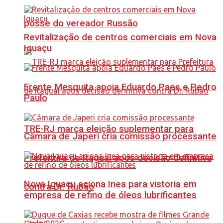
posse do vereador Russão
Revitalização de centros comerciais em Nova
Iguaçu
Frente Mesquita apoia Eduardo Paes e Pedro
Paulo
TRE-RJ marca eleição suplementar para
Câmara de Japeri cria comissão processante
Prefeitura de Itaguaí após decisão definitiva
Nova Iguaçu aciona Inea para vistoria em
contra Dr. Rubão
empresa de refino de óleos lubrificantes