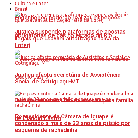
Cultura e Lazer
Brasil
Engenheiros poderão realizar inspeções
Justiça suspende plataformas de apostas
obrigatórias de gás no estado do Rio
ilegais que usavam autorização falsa da
Loterj
Justiça afasta secretária de Assistência
Social de Cotriguaçu-MT
Justiça determina fim da escolta para família
Ex-presidente da Câmara de Iguape é
de Cláudio Castro
condenado a mais de 33 anos de prisão por
esquema de rachadinha