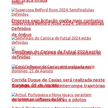
com praça lotada
Empresa sem licitação ganha mais contratos
Supercopa Belford Roxo 2024: Semifinalistas
Definidos
de ônibus
Semifinais do Carioca de Futsal 2024 estão
definidas
Corrida Duque de Caxias será realizada neste
domingo, 25 de Agosto
Tragédia no céu do Rio interrompe trajetórias
de artistas, influenciadores e pilotos