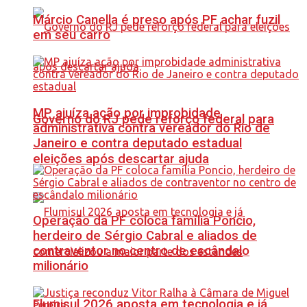
Márcio Canella é preso após PF achar fuzil
em seu carro
MP ajuíza ação por improbidade
Governo do RJ pede reforço federal para
administrativa contra vereador do Rio de
Janeiro e contra deputado estadual
eleições após descartar ajuda
Operação da PF coloca família Poncio,
herdeiro de Sérgio Cabral e aliados de
contraventor no centro de escândalo
milionário
Flumisul 2026 aposta em tecnologia e já