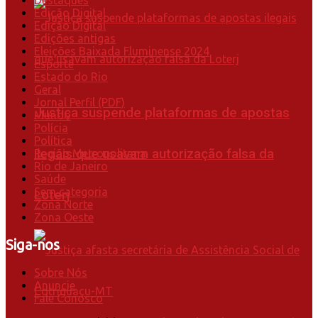
Destaques
Edição Digital
Edição Digital
Edições antigas
Eleições Baixada Fluminense 2024
Esporte
Estado do Rio
Geral
Jornal Perfil (PDF)
Justiça suspende plataformas de apostas
Mundo
Polícia
Política
ilegais que usavam autorização falsa da
Região Metropolitana
Rio de Janeiro
Saúde
Sem categoria
Loterj
Zona Norte
Zona Oeste
Siga-nos
Sobre Nós
Anuncie
Fale Conosco