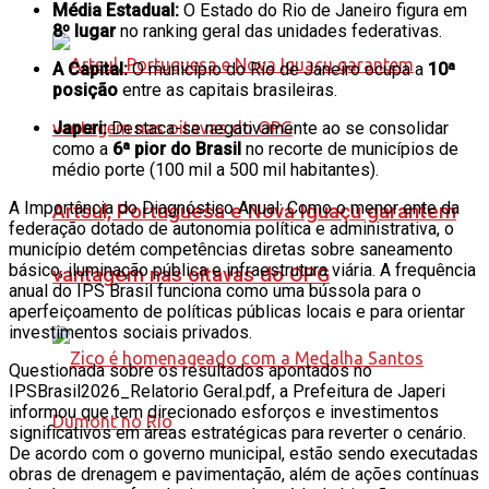
Média Estadual:
O Estado do Rio de Janeiro figura em
8º lugar
no ranking geral das unidades federativas.
A Capital:
O município do Rio de Janeiro ocupa a
10ª
posição
entre as capitais brasileiras.
Japeri:
Destaca-se negativamente ao se consolidar
como a
6ª pior do Brasil
no recorte de municípios de
médio porte (100 mil a 500 mil habitantes).
A Importância do Diagnóstico Anual: Como o menor ente da
Artsul, Portuguesa e Nova Iguaçu garantem
federação dotado de autonomia política e administrativa, o
município detém competências diretas sobre saneamento
básico, iluminação pública e infraestrutura viária. A frequência
vantagem nas oitavas do OPG
anual do IPS Brasil funciona como uma bússola para o
aperfeiçoamento de políticas públicas locais e para orientar
investimentos sociais privados.
Questionada sobre os resultados apontados no
IPSBrasil2026_Relatorio Geral.pdf, a Prefeitura de Japeri
informou que tem direcionado esforços e investimentos
significativos em áreas estratégicas para reverter o cenário.
De acordo com o governo municipal, estão sendo executadas
obras de drenagem e pavimentação, além de ações contínuas