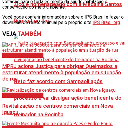
voltadas para o fortalecimento da saúde, habitação e
Zico é homenageado com a Medalha Santos
conservação do meio ambiente.
Você pode conferir informações sobre o IPS Brasil e fazer o
Dumont no Rio
download do relatório anual pelo próprio site
IPS Brasil.org
.
VEJA
TAMBÉM
Baixada Fluminense
MPRJ aciona Justiça para obrigar Queimados a
estruturar atendimento à população em situação
de rua
Neto faz acordo com Sampaoli após
Baixada Fluminense
processo e vai divulgar ação beneficente do
Revitalização de centros comerciais em Nova
Iguaçu
treinador na Rocinha