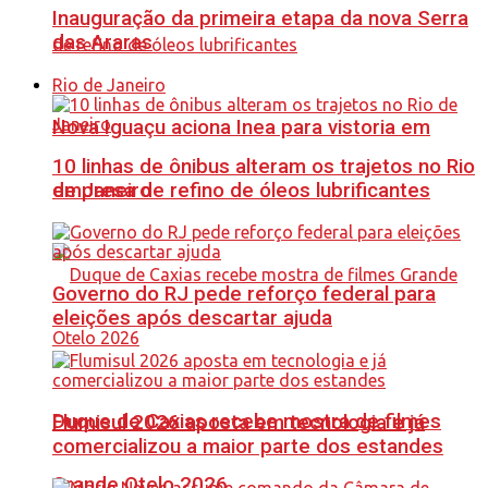
Inauguração da primeira etapa da nova Serra
das Araras
Rio de Janeiro
Nova Iguaçu aciona Inea para vistoria em
10 linhas de ônibus alteram os trajetos no Rio
de Janeiro
empresa de refino de óleos lubrificantes
Governo do RJ pede reforço federal para
eleições após descartar ajuda
Duque de Caxias recebe mostra de filmes
Flumisul 2026 aposta em tecnologia e já
comercializou a maior parte dos estandes
Grande Otelo 2026