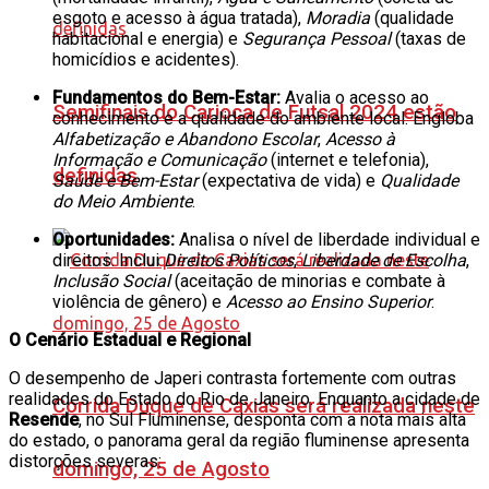
esgoto e acesso à água tratada),
Moradia
(qualidade
habitacional e energia) e
Segurança Pessoal
(taxas de
homicídios e acidentes).
Fundamentos do Bem-Estar:
Avalia o acesso ao
Semifinais do Carioca de Futsal 2024 estão
conhecimento e a qualidade do ambiente local. Engloba
Alfabetização e Abandono Escolar
,
Acesso à
Informação e Comunicação
(internet e telefonia),
definidas
Saúde e Bem-Estar
(expectativa de vida) e
Qualidade
do Meio Ambiente
.
Oportunidades:
Analisa o nível de liberdade individual e
direitos. Inclui
Direitos Políticos
,
Liberdade de Escolha
,
Inclusão Social
(aceitação de minorias e combate à
violência de gênero) e
Acesso ao Ensino Superior
.
O Cenário Estadual e Regional
O desempenho de Japeri contrasta fortemente com outras
realidades do Estado do Rio de Janeiro. Enquanto a cidade de
Corrida Duque de Caxias será realizada neste
Resende
, no Sul Fluminense, desponta com a nota mais alta
do estado, o panorama geral da região fluminense apresenta
distorções severas:
domingo, 25 de Agosto