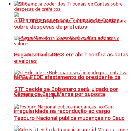
Política
STF amplia poder dos Tribunais de Contas
sobre despesas de prefeitos
Pagamento do INSS em abril: confira as datas
e valores
MPRJ PEDE afastamento do presidente da
STF decide se Bolsonaro será julgado por
Câmara de Barra Mansa por suposta
tentativa de golpe
irregularidade na recondução ao cargo
Tesouro Nacional publica mudanças no Cauc