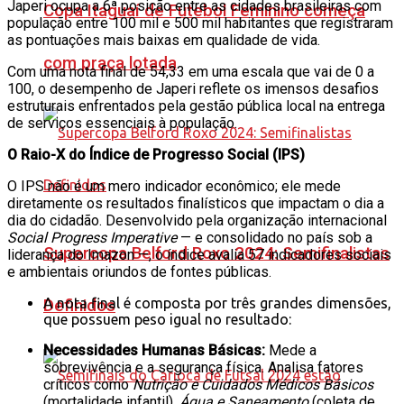
Japeri ocupa a 6ª posição entre as cidades brasileiras com
Copa Itaguaí de Futebol Feminino começa
população entre 100 mil e 500 mil habitantes que registraram
as pontuações mais baixas em qualidade de vida.
com praça lotada
Com uma nota final de 54,33 em uma escala que vai de 0 a
100, o desempenho de Japeri reflete os imensos desafios
estruturais enfrentados pela gestão pública local na entrega
de serviços essenciais à população.
O Raio-X do Índice de Progresso Social (IPS)
O IPS não é um mero indicador econômico; ele mede
diretamente os resultados finalísticos que impactam o dia a
dia do cidadão. Desenvolvido pela organização internacional
Social Progress Imperative
— e consolidado no país sob a
Supercopa Belford Roxo 2024: Semifinalistas
liderança do Imazon —, o índice avalia 57 indicadores sociais
e ambientais oriundos de fontes públicas.
A nota final é composta por três grandes dimensões,
Definidos
que possuem peso igual no resultado:
Necessidades Humanas Básicas:
Mede a
sobrevivência e a segurança física. Analisa fatores
críticos como
Nutrição e Cuidados Médicos Básicos
(mortalidade infantil),
Água e Saneamento
(coleta de