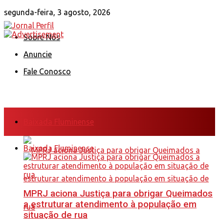
segunda-feira, 3 agosto, 2026
Sobre Nós
Anuncie
Fale Conosco
Baixada Fluminense
Baixada Fluminense
MPRJ aciona Justiça para obrigar Queimados
a estruturar atendimento à população em
situação de rua