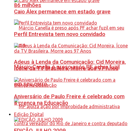
86 milhões
Caio Álex permanece em estado grave
Perfil Entrevista tem novo convidado
Adeus à Lenda da Comunicação: Cid Moreira,
Márcio Canella é preso após PF achar fuzil
Ícone da TV Brasileira, Morre aos 97 Anos
em seu carro
Aniversário de Paulo Freire é celebrado com
a crença na Educação
Edição Digital
EDIÇÃO JULHO 2009