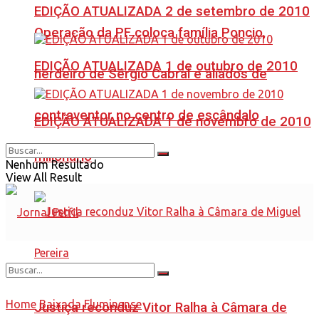
EDIÇÃO ATUALIZADA 2 de setembro de 2010
Operação da PF coloca família Poncio,
EDIÇÃO ATUALIZADA 1 de outubro de 2010
herdeiro de Sérgio Cabral e aliados de
contraventor no centro de escândalo
EDIÇÃO ATUALIZADA 1 de novembro de 2010
milionário
Nenhum Resultado
View All Result
Home
Baixada Fluminense
Justiça reconduz Vitor Ralha à Câmara de