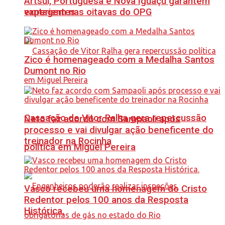
Artsul, Portuguesa e Nova Iguaçu garantem
vantagem nas oitavas do OPG
experientes
Zico é homenageado com a Medalha Santos
Dumont no Rio
Cassação de Vitor Ralha gera repercussão
Neto faz acordo com Sampaoli após
processo e vai divulgar ação beneficente do
treinador na Rocinha
política em Miguel Pereira
Vasco recebeu uma homenagem do Cristo
Redentor pelos 100 anos da Resposta
Histórica.