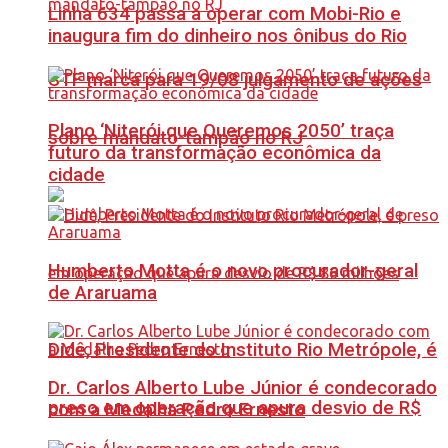
Linha 634 passa a operar com Mobi-Rio e
inaugura fim do dinheiro nos ônibus do Rio
STF marca para 19/08 julgamento de ações
Plano ‘Niterói que Queremos 2050’ traça
sobre mandato-tampão no RJ
futuro da transformação econômica da
cidade
Humberto Motta é o novo procurador-geral
de Araruama
Didê, Presidente do Instituto Rio Metrópole, é
Dr. Carlos Alberto Lube Júnior é condecorado
preso em operação que apura desvio de R$
com a Medalha Pedro Ernesto