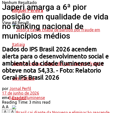
Nenhum Resultado
Japeri amarga a 6ª pior
Miguel Pereira
posição em qualidade de vida
View All Result
no ranking nacional de
municípios médios
Dados do IPS Brasil 2026 acendem
alerta para o desenvolvimento social e
ambiental da cidade fluminense, que
Justiça cassa chapa de partido por fraude
obteve nota 54,33. - Foto: Relatorio
Geral IPS Brasil 2026
em Itatiaia
por
Jornal Perfil
17 de junho de 2026
em
Baixada Fluminense
Esporte
Reading Time: 3 mins read
A
A
A
A