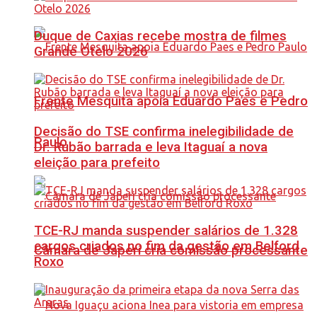
Duque de Caxias recebe mostra de filmes
Grande Otelo 2026
Frente Mesquita apoia Eduardo Paes e Pedro
Decisão do TSE confirma inelegibilidade de
Paulo
Dr. Rubão barrada e leva Itaguaí a nova
eleição para prefeito
TCE-RJ manda suspender salários de 1.328
cargos criados no fim da gestão em Belford
Câmara de Japeri cria comissão processante
Roxo