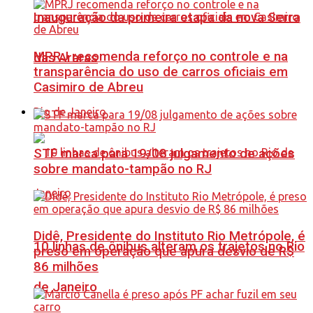
Inauguração da primeira etapa da nova Serra
MPRJ recomenda reforço no controle e na
das Araras
transparência do uso de carros oficiais em
Casimiro de Abreu
Rio de Janeiro
STF marca para 19/08 julgamento de ações
sobre mandato-tampão no RJ
Didê, Presidente do Instituto Rio Metrópole, é
10 linhas de ônibus alteram os trajetos no Rio
preso em operação que apura desvio de R$
86 milhões
de Janeiro