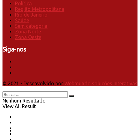
Política
Região Metropolitana
Rio de Janeiro
Saúde
Sem categoria
Zona Norte
Zona Oeste
Siga-nos
© 2021 - Desenvolvido por
Webmundo soluções Interativas
Nenhum Resultado
View All Result