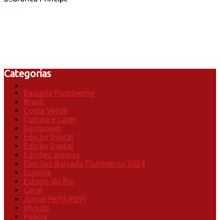
Categorias
Baixada Fluminense
Brasil
Costa Verde
Cultura e Lazer
Destaques
Edição Digital
Edição Digital
Edições antigas
Eleições Baixada Fluminense 2024
Esporte
Estado do Rio
Geral
Jornal Perfil (PDF)
Mundo
Polícia