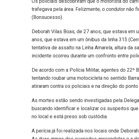
Os policiais descobriram que o motorista do cam
trafegava pela área. Felizmente, o condutor não fi
(Bonsucesso).
Deborah Vilas Boas, de 27 anos, que estava em u
anos, que estava em um ônibus da linha 315 (Cen
tentativa de assalto na Linha Amarela, altura da 
incidente ocorreu durante um confronto entre polic
De acordo com a Polícia Militar, agentes do 22
tentando roubar uma motocicleta no sentido Barra d
atiraram contra os policiais e na direção do ponto
As mortes estão sendo investigadas pela Delegac
buscando identificar e localizar os suspeitos que
no local e está preso sob custódia.
A perícia já foi realizada nos locais onde Debora
As duas armas dos suspeitos apreendidas e a do 