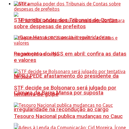
Política
STF amplia poder dos Tribunais de Contas
sobre despesas de prefeitos
Pagamento do INSS em abril: confira as datas
e valores
MPRJ PEDE afastamento do presidente da
STF decide se Bolsonaro será julgado por
Câmara de Barra Mansa por suposta
tentativa de golpe
irregularidade na recondução ao cargo
Tesouro Nacional publica mudanças no Cauc