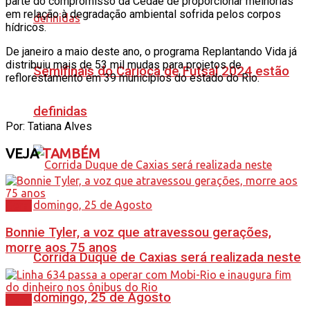
parte do compromisso da Cedae de proporcionar melhorias
em relação à degradação ambiental sofrida pelos corpos
hídricos.
De janeiro a maio deste ano, o programa Replantando Vida já
distribuiu mais de 53 mil mudas para projetos de
Semifinais do Carioca de Futsal 2024 estão
reflorestamento em 39 municípios do estado do Rio.
definidas
Por: Tatiana Alves
VEJA
TAMBÉM
Geral
Bonnie Tyler, a voz que atravessou gerações,
morre aos 75 anos
Corrida Duque de Caxias será realizada neste
domingo, 25 de Agosto
Geral