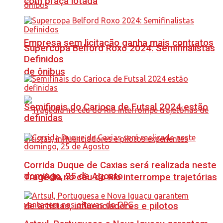
com praça lotada
Empresa sem licitação ganha mais contratos
Supercopa Belford Roxo 2024: Semifinalistas
Definidos
de ônibus
Semifinais do Carioca de Futsal 2024 estão
definidas
Corrida Duque de Caxias será realizada neste
domingo, 25 de Agosto
Tragédia no céu do Rio interrompe trajetórias
de artistas, influenciadores e pilotos