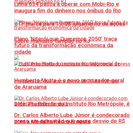
Linha 634 passa a operar com Mobi-Rio e
inaugura fim do dinheiro nos ônibus do Rio
STF marca para 19/08 julgamento de ações
Plano ‘Niterói que Queremos 2050’ traça
sobre mandato-tampão no RJ
futuro da transformação econômica da
cidade
Humberto Motta é o novo procurador-geral
de Araruama
Didê, Presidente do Instituto Rio Metrópole, é
Dr. Carlos Alberto Lube Júnior é condecorado
preso em operação que apura desvio de R$
com a Medalha Pedro Ernesto