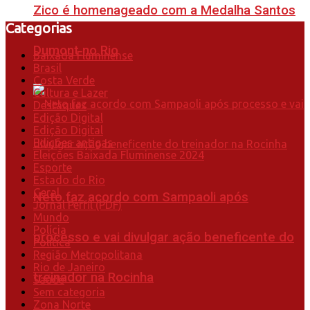
Zico é homenageado com a Medalha Santos
Categorias
Dumont no Rio
Baixada Fluminense
Brasil
Costa Verde
Cultura e Lazer
Destaques
Edição Digital
Edição Digital
Edições antigas
Eleições Baixada Fluminense 2024
Esporte
Estado do Rio
Geral
Neto faz acordo com Sampaoli após
Jornal Perfil (PDF)
Mundo
Polícia
processo e vai divulgar ação beneficente do
Política
Região Metropolitana
Rio de Janeiro
treinador na Rocinha
Saúde
Sem categoria
Zona Norte