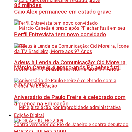
86 milhões
Caio Álex permanece em estado grave
Perfil Entrevista tem novo convidado
Adeus à Lenda da Comunicação: Cid Moreira,
Márcio Canella é preso após PF achar fuzil
Ícone da TV Brasileira, Morre aos 97 Anos
em seu carro
Aniversário de Paulo Freire é celebrado com
a crença na Educação
Edição Digital
EDIÇÃO JULHO 2009