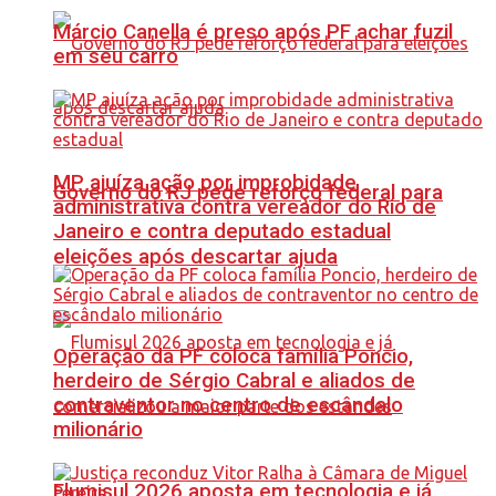
Márcio Canella é preso após PF achar fuzil
em seu carro
MP ajuíza ação por improbidade
Governo do RJ pede reforço federal para
administrativa contra vereador do Rio de
Janeiro e contra deputado estadual
eleições após descartar ajuda
Operação da PF coloca família Poncio,
herdeiro de Sérgio Cabral e aliados de
contraventor no centro de escândalo
milionário
Flumisul 2026 aposta em tecnologia e já