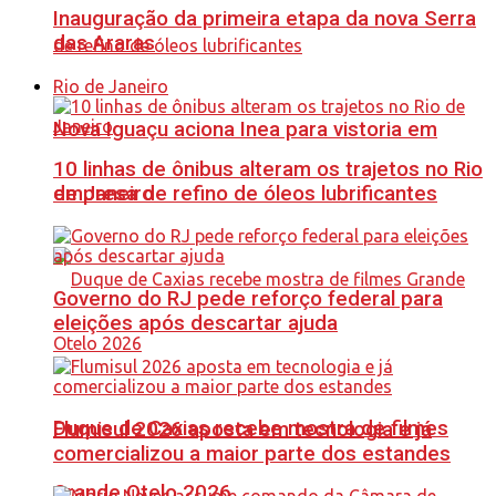
Inauguração da primeira etapa da nova Serra
das Araras
Rio de Janeiro
Nova Iguaçu aciona Inea para vistoria em
10 linhas de ônibus alteram os trajetos no Rio
de Janeiro
empresa de refino de óleos lubrificantes
Governo do RJ pede reforço federal para
eleições após descartar ajuda
Duque de Caxias recebe mostra de filmes
Flumisul 2026 aposta em tecnologia e já
comercializou a maior parte dos estandes
Grande Otelo 2026