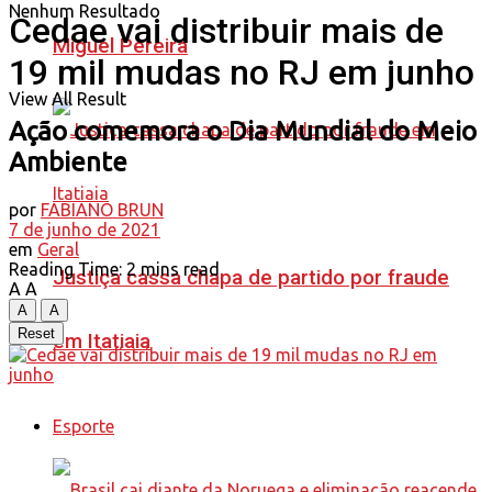
Nenhum Resultado
Cedae vai distribuir mais de
Miguel Pereira
19 mil mudas no RJ em junho
View All Result
Ação comemora o Dia Mundial do Meio
Ambiente
por
FABIANO BRUN
7 de junho de 2021
em
Geral
Reading Time: 2 mins read
Justiça cassa chapa de partido por fraude
A
A
A
A
Reset
em Itatiaia
Esporte