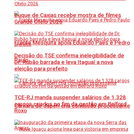
Duque de Caxias recebe mostra de filmes
Grande Otelo 2026
Frente Mesquita apoia Eduardo Paes e Pedro
Decisão do TSE confirma inelegibilidade de
Paulo
Dr. Rubão barrada e leva Itaguaí a nova
eleição para prefeito
TCE-RJ manda suspender salários de 1.328
cargos criados no fim da gestão em Belford
Câmara de Japeri cria comissão processante
Roxo