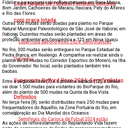
Fidélis e para projetos de reflorestamento em Barra Mansa,
Copa Itaguaí de Futebol Feminino começa
Bom Jardim, Cachoeiras de Macacu, Itaocara, Paty do Alferes
e Rio das Flores.
com praça lotada
Outras 500 mudas serão doadas para plantio no Parque
Natural Municipal Paleontológico de São José de Itaboraí, em
Itaboraí. Duzentas mudas serão plantadas em áreas de
proteção ambiental em Seropédica e 125 em Nova Iguaçu.
No Rio, 300 mudas serão entregues no Parque Estadual da
Pedra Branca, em Realengo. A companhia vai realizar ainda o
plantio de 20 mudas no Corredor Esportivo do Moneró, na Ilha
do Governador. No local, serão plantados também três
baobás.
Supercopa Belford Roxo 2024: Semifinalistas
Entre a segunda-feira (7) e o próximo sábado (12), a Cedae
vai doar 1.500 mudas para visitantes do BioParque do Rio,
além do plantio de 500 mudas na Quinta da Boa Vista.
Definidos
No terça-feira (8), serão distribuídas mais 250 mudas para
frequentadores do AquaRio, na Zona Portuária do Rio, em
comemoração ao Dia Mundial dos Oceanos.
As ações de reflorestamento do Replantando Vida fazem