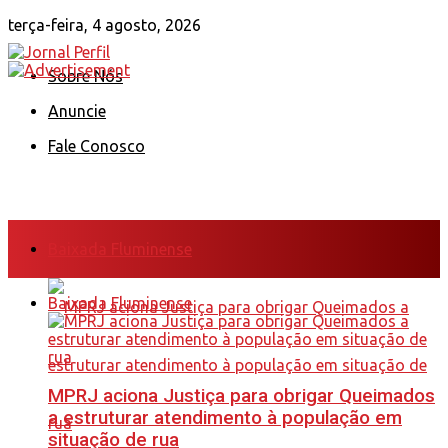
terça-feira, 4 agosto, 2026
Sobre Nós
Anuncie
Fale Conosco
Baixada Fluminense
Baixada Fluminense
MPRJ aciona Justiça para obrigar Queimados
a estruturar atendimento à população em
situação de rua