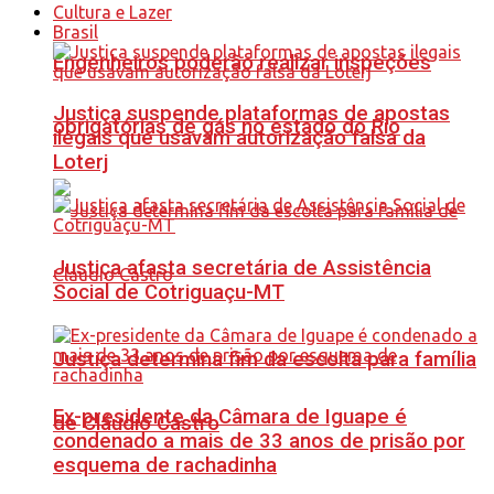
Cultura e Lazer
Brasil
Engenheiros poderão realizar inspeções
Justiça suspende plataformas de apostas
obrigatórias de gás no estado do Rio
ilegais que usavam autorização falsa da
Loterj
Justiça afasta secretária de Assistência
Social de Cotriguaçu-MT
Justiça determina fim da escolta para família
Ex-presidente da Câmara de Iguape é
de Cláudio Castro
condenado a mais de 33 anos de prisão por
esquema de rachadinha