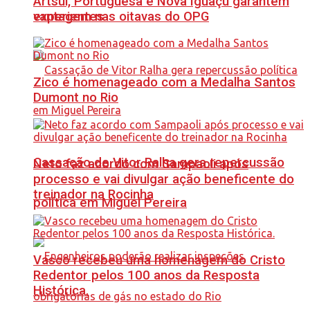
Artsul, Portuguesa e Nova Iguaçu garantem
vantagem nas oitavas do OPG
experientes
Zico é homenageado com a Medalha Santos
Dumont no Rio
Cassação de Vitor Ralha gera repercussão
Neto faz acordo com Sampaoli após
processo e vai divulgar ação beneficente do
treinador na Rocinha
política em Miguel Pereira
Vasco recebeu uma homenagem do Cristo
Redentor pelos 100 anos da Resposta
Histórica.