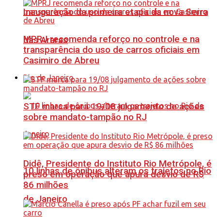
Inauguração da primeira etapa da nova Serra
MPRJ recomenda reforço no controle e na
das Araras
transparência do uso de carros oficiais em
Casimiro de Abreu
Rio de Janeiro
STF marca para 19/08 julgamento de ações
sobre mandato-tampão no RJ
Didê, Presidente do Instituto Rio Metrópole, é
10 linhas de ônibus alteram os trajetos no Rio
preso em operação que apura desvio de R$
86 milhões
de Janeiro