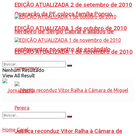
EDIÇÃO ATUALIZADA 2 de setembro de 2010
Operação da PF coloca família Poncio,
EDIÇÃO ATUALIZADA 1 de outubro de 2010
herdeiro de Sérgio Cabral e aliados de
contraventor no centro de escândalo
EDIÇÃO ATUALIZADA 1 de novembro de 2010
milionário
Nenhum Resultado
View All Result
Home
Geral
Justiça reconduz Vitor Ralha à Câmara de