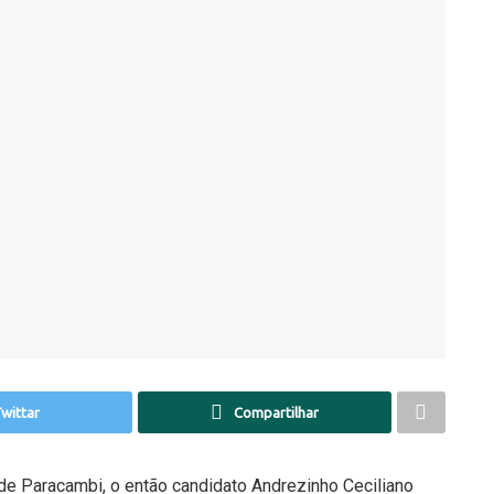
wittar
Compartilhar
o de Paracambi, o então candidato Andrezinho Ceciliano