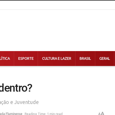
LÍTICA
ESPORTE
CULTURA E LAZER
BRASIL
GERAL
dentro?
ação e Juventude
A
ada Fluminense
Reading Time: 1 min read
A