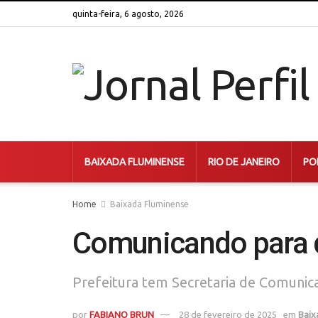
quinta-feira, 6 agosto, 2026
BAIXADA FLUMINENSE
RIO DE JANEIRO
PO
Home
Baixada Fluminense
Comunicando para 
Prefeitura tem Secretaria de Comunic
por
FABIANO BRUN
28 de fevereiro de 2025
em
Baix