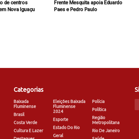
ão de centros
Frente Mesquita apoia Eduardo
 em Nova Iguaçu
Paes e Pedro Paulo
Categorias
S
Baixada
Eleições Baixada
Polícia
Fluminense
Fluminense
Política
2024
Brasil
Região
Esporte
Costa Verde
Metropolitana
Estado Do Rio
Cultura E Lazer
Rio De Janeiro
Geral
Destaques
Saúde