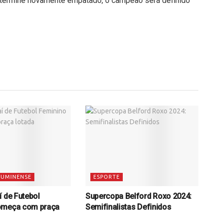
 termine novamente empatado, o campeão será definido
LUMINENSE
ESPORTE
í de Futebol
Supercopa Belford Roxo 2024:
omeça com praça
Semifinalistas Definidos