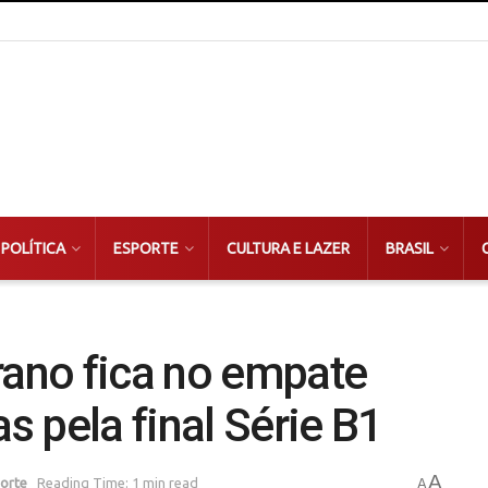
POLÍTICA
ESPORTE
CULTURA E LAZER
BRASIL
rano fica no empate
 pela final Série B1
A
orte
Reading Time: 1 min read
A