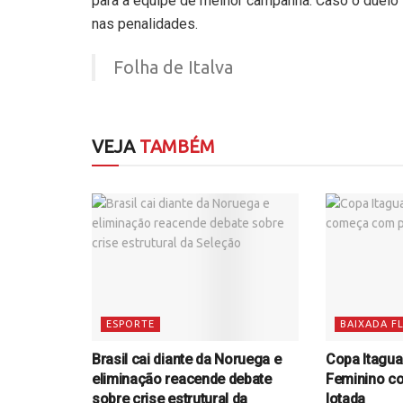
para a equipe de melhor campanha. Caso o duelo
nas penalidades.
Folha de Italva
VEJA
TAMBÉM
ESPORTE
BAIXADA F
Brasil cai diante da Noruega e
Copa Itagua
eliminação reacende debate
Feminino c
sobre crise estrutural da
lotada