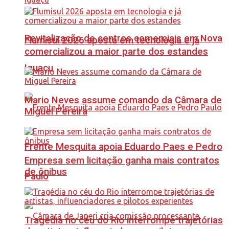
Revitalização de centros comerciais em Nova
Flumisul 2026 aposta em tecnologia e já
comercializou a maior parte dos estandes
Iguaçu
Mario Neves assume comando da Câmara de
Miguel Pereira
Frente Mesquita apoia Eduardo Paes e Pedro
Empresa sem licitação ganha mais contratos
de ônibus
Paulo
Tragédia no céu do Rio interrompe trajetórias