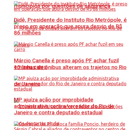
municípios por questões de segurança
Didê, Presidente do Instituto Rio Metrópole, é
preso em operação que apura desvio de R$
86 milhões
Márcio Canella é preso após PF achar fuzil
em seu carro
10 linhas de ônibus alteram os trajetos no Rio
de Janeiro
MP ajuíza ação por improbidade
administrativa contra vereador do Rio de
Janeiro e contra deputado estadual