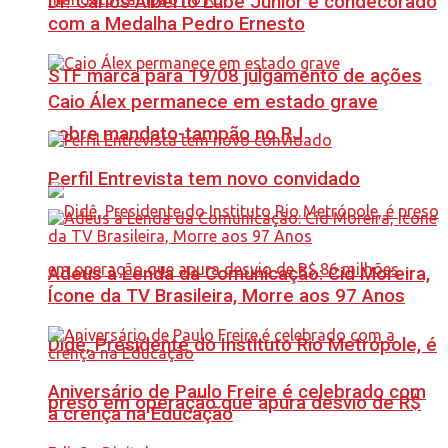
Dr. Carlos Alberto Lube Júnior é condecorado
com a Medalha Pedro Ernesto
STF marca para 19/08 julgamento de ações
Caio Álex permanece em estado grave
sobre mandato-tampão no RJ
Perfil Entrevista tem novo convidado
Adeus à Lenda da Comunicação: Cid Moreira,
Ícone da TV Brasileira, Morre aos 97 Anos
Didê, Presidente do Instituto Rio Metrópole, é
Aniversário de Paulo Freire é celebrado com
preso em operação que apura desvio de R$
a crença na Educação