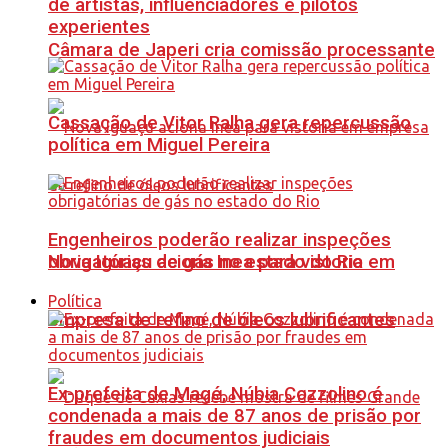
de artistas, influenciadores e pilotos
experientes
Câmara de Japeri cria comissão processante
Cassação de Vitor Ralha gera repercussão
política em Miguel Pereira
Engenheiros poderão realizar inspeções
Nova Iguaçu aciona Inea para vistoria em
obrigatórias de gás no estado do Rio
Política
empresa de refino de óleos lubrificantes
Ex-prefeita de Magé, Núbia Cozzolino é
condenada a mais de 87 anos de prisão por
fraudes em documentos judiciais