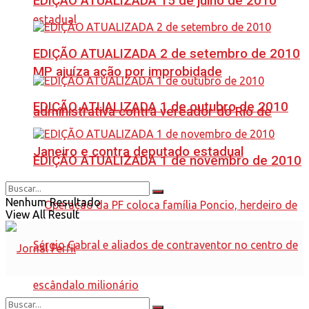
EDIÇÃO ATUALIZADA 15 de julho de 2010
EDIÇÃO ATUALIZADA 2 de setembro de 2010
MP ajuíza ação por improbidade
EDIÇÃO ATUALIZADA 1 de outubro de 2010
administrativa contra vereador do Rio de
Janeiro e contra deputado estadual
EDIÇÃO ATUALIZADA 1 de novembro de 2010
Nenhum Resultado
View All Result