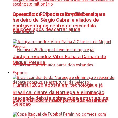
Governo do RJ pede reforço federal para
Operação da PF coloca família Poncio,
herdeiro de Sérgio Cabral e aliados de
contraventor no centro de escândalo
eleições após descartar ajuda
milionário
Justiça reconduz Vitor Ralha à Câmara de
Miguel Pereira
Esporte
Flumisul 2026 aposta em tecnologia e já
Brasil cai diante da Noruega e eliminação
reacende debate sobre crise estrutural da
comercializou a maior parte dos estandes
Seleção