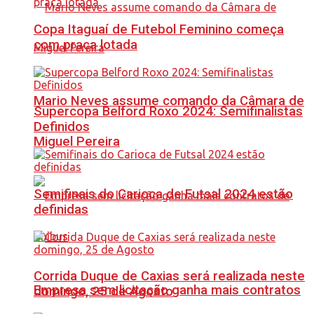
Copa Itaguaí de Futebol Feminino começa
com praça lotada
Mario Neves assume comando da Câmara de
Supercopa Belford Roxo 2024: Semifinalistas
Definidos
Miguel Pereira
Semifinais do Carioca de Futsal 2024 estão
definidas
Corrida Duque de Caxias será realizada neste
Empresa sem licitação ganha mais contratos
domingo, 25 de Agosto