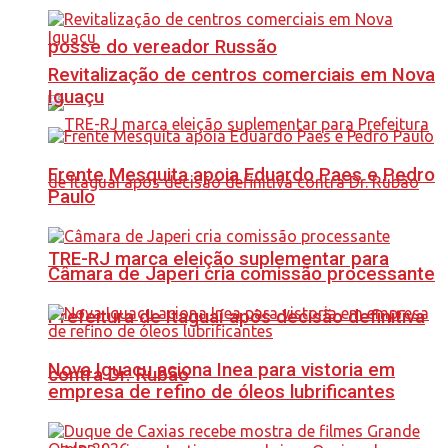
posse do vereador Russão
Revitalização de centros comerciais em Nova
Iguaçu
Frente Mesquita apoia Eduardo Paes e Pedro
Paulo
TRE-RJ marca eleição suplementar para
Câmara de Japeri cria comissão processante
Prefeitura de Itaguaí após decisão definitiva
Nova Iguaçu aciona Inea para vistoria em
contra Dr. Rubão
empresa de refino de óleos lubrificantes