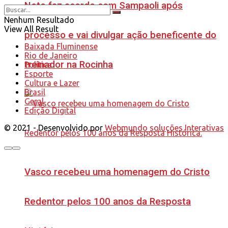
Neto faz acordo com Sampaoli após
Nenhum Resultado
View All Result
processo e vai divulgar ação beneficente do
Baixada Fluminense
Rio de Janeiro
treinador na Rocinha
Política
Esporte
Cultura e Lazer
Brasil
Geral
Edição Digital
© 2021 - Desenvolvido por
Webmundo soluções Interativas
Vasco recebeu uma homenagem do Cristo
Redentor pelos 100 anos da Resposta