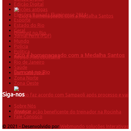
Edição Digital
Edições antigas
Eleições Baixada Fluminense 2024
Esporte
Estado do Rio
Geral
Jornal Perfil (PDF)
Mundo
Polícia
Política
Zico é homenageado com a Medalha Santos
Região Metropolitana
Rio de Janeiro
Saúde
Dumont no Rio
Sem categoria
Zona Norte
Zona Oeste
Siga-nos
Sobre Nós
Anuncie
Fale Conosco
© 2021 - Desenvolvido por
Webmundo soluções Interativas