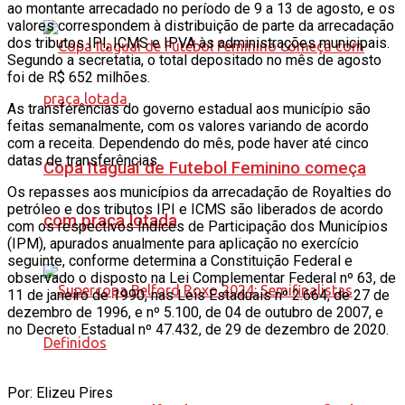
ao montante arrecadado no período de 9 a 13 de agosto, e os
valores correspondem à distribuição de parte da arrecadação
dos tributos IPI, ICMS e IPVA às administrações municipais.
Segundo a secretatia, o total depositado no mês de agosto
foi de R$ 652 milhões.
As transferências do governo estadual aos município são
feitas semanalmente, com os valores variando de acordo
com a receita. Dependendo do mês, pode haver até cinco
datas de transferências.
Copa Itaguaí de Futebol Feminino começa
Os repasses aos municípios da arrecadação de Royalties do
petróleo e dos tributos IPI e ICMS são liberados de acordo
com praça lotada
com os respectivos Índices de Participação dos Municípios
(IPM), apurados anualmente para aplicação no exercício
seguinte, conforme determina a Constituição Federal e
observado o disposto na Lei Complementar Federal nº 63, de
11 de janeiro de 1990, nas Leis Estaduais nº 2.664, de 27 de
dezembro de 1996, e nº 5.100, de 04 de outubro de 2007, e
no Decreto Estadual nº 47.432, de 29 de dezembro de 2020.
Por: Elizeu Pires