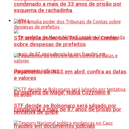
condenado a mais de 33 anos de prisão por
esquema de rachadinha
Política
STF amplia poder dos Tribunais de Contas
sobre despesas de prefeitos
Pagamento do INSS em abril: confira as datas
e valores
Ex-prefeita de Magé, Núbia Cozzolino é
STF decide se Bolsonaro será julgado por
condenada a mais de 87 anos de prisão por
tentativa de golpe
fraudes em documentos judiciais