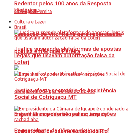
Redentor pelos 100 anos da Resposta
Histórica.
Cultura e Lazer
Brasil
Cassação de Vitor Ralha gera repercussão
Justiça suspende plataformas de apostas
política em Miguel Pereira
ilegais que usavam autorização falsa da
Loterj
Justiça afasta secretária de Assistência
Social de Cotriguaçu-MT
Engenheiros poderão realizar inspeções
Ex-presidente da Câmara de Iguape é
obrigatórias de gás no estado do Rio