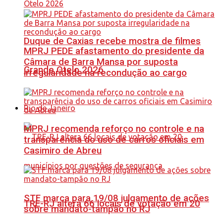
Duque de Caxias recebe mostra de filmes
MPRJ PEDE afastamento do presidente da
Câmara de Barra Mansa por suposta
Grande Otelo 2026
irregularidade na recondução ao cargo
Rio de Janeiro
MPRJ recomenda reforço no controle e na
transparência do uso de carros oficiais em
Casimiro de Abreu
STF marca para 19/08 julgamento de ações
TRE-RJ altera 66 locais de votação em 20
sobre mandato-tampão no RJ