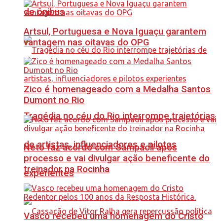
de ônibus
Artsul, Portuguesa e Nova Iguaçu garantem
vantagem nas oitavas do OPG
Zico é homenageado com a Medalha Santos
Dumont no Rio
Tragédia no céu do Rio interrompe trajetórias
de artistas, influenciadores e pilotos
Neto faz acordo com Sampaoli após
processo e vai divulgar ação beneficente do
treinador na Rocinha
experientes
Vasco recebeu uma homenagem do Cristo