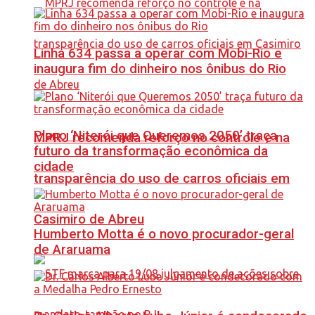
Linha 634 passa a operar com Mobi-Rio e
inaugura fim do dinheiro nos ônibus do Rio
Plano ‘Niterói que Queremos 2050’ traça
MPRJ recomenda reforço no controle e na
futuro da transformação econômica da
cidade
transparência do uso de carros oficiais em
Casimiro de Abreu
Humberto Motta é o novo procurador-geral
de Araruama