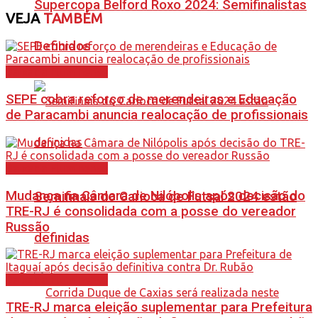
Supercopa Belford Roxo 2024: Semifinalistas
VEJA
TAMBÉM
Definidos
Baixada Fluminense
SEPE cobra reforço de merendeiras e Educação
de Paracambi anuncia realocação de profissionais
Baixada Fluminense
Mudança na Câmara de Nilópolis após decisão do
Semifinais do Carioca de Futsal 2024 estão
TRE-RJ é consolidada com a posse do vereador
Russão
definidas
Baixada Fluminense
TRE-RJ marca eleição suplementar para Prefeitura