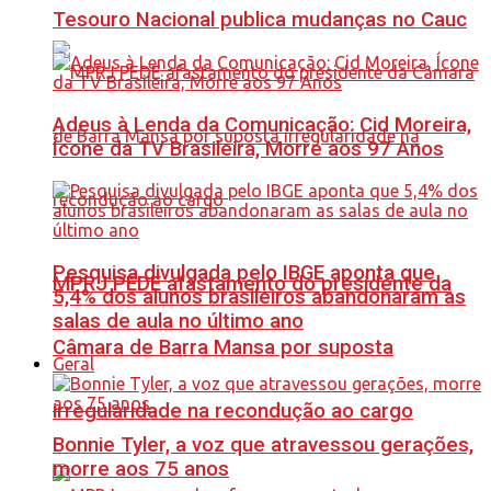
Tesouro Nacional publica mudanças no Cauc
Adeus à Lenda da Comunicação: Cid Moreira,
Ícone da TV Brasileira, Morre aos 97 Anos
Pesquisa divulgada pelo IBGE aponta que
MPRJ PEDE afastamento do presidente da
5,4% dos alunos brasileiros abandonaram as
salas de aula no último ano
Câmara de Barra Mansa por suposta
Geral
irregularidade na recondução ao cargo
Bonnie Tyler, a voz que atravessou gerações,
morre aos 75 anos