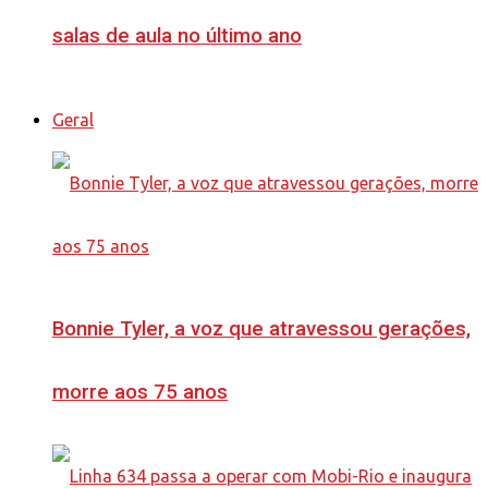
salas de aula no último ano
Geral
Bonnie Tyler, a voz que atravessou gerações,
morre aos 75 anos