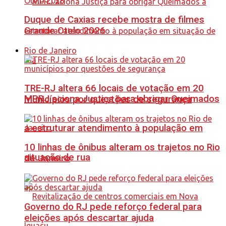
Duque de Caxias recebe mostra de filmes
Grande Otelo 2026
Rio de Janeiro
TRE-RJ altera 66 locais de votação em 20
MPRJ aciona Justiça para obrigar Queimados
municípios por questões de segurança
a estruturar atendimento à população em
10 linhas de ônibus alteram os trajetos no Rio
situação de rua
de Janeiro
Governo do RJ pede reforço federal para
eleições após descartar ajuda