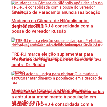
Educação de Paracambi anuncia realocação
Mudança na Câmara de Nilópolis após
decisão do TRE-RJ é consolidada com a
de profissionais
posse do vereador Russão
TRE-RJ marca eleição suplementar para
Prefeitura de Itaguaí após decisão definitiva
contra Dr. Rubão
Mudança na Câmara de Nilópolis após
MPRJ aciona Justiça para obrigar Queimados
a estruturar atendimento à população em
situação de rua
decisão do TRE-RJ é consolidada com a