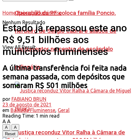
Operação da PF coloca família Poncio,
Home
Baixada Fluminense
Nenhum Resultado
Estado já repassou este ano
herdeiro de Sérgio Cabral e aliados de
R$ 9,51 bilhões aos
View All Result
contraventor no centro de escândalo
municípios fluminenses
milionário
A última transferência foi feita nada
semana passada, com depósitos que
somaram R$ 501 milhões
por
FABIANO BRUN
23 de agosto de 2021
em
Baixada Fluminense
,
Geral
Reading Time: 1 min read
A
A
A
A
Justiça reconduz Vitor Ralha à Câmara de
Reset