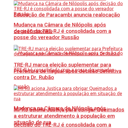
Educação de Paracambi anuncia realocação
Mudança na Câmara de Nilópolis após
decisão do TRE-RJ é consolidada com a
de profissionais
posse do vereador Russão
TRE-RJ marca eleição suplementar para
Prefeitura de Itaguaí após decisão definitiva
contra Dr. Rubão
Mudança na Câmara de Nilópolis após
MPRJ aciona Justiça para obrigar Queimados
a estruturar atendimento à população em
situação de rua
decisão do TRE-RJ é consolidada com a