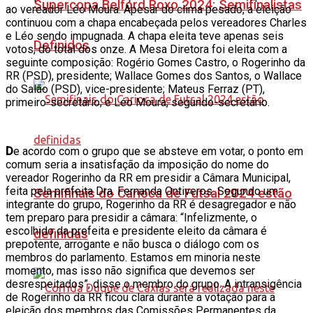
Supercopa Belford Roxo 2024: Semifinalistas
ao vereador Léo Moura. Apesar do clima pesado, a eleição
continuou com a chapa encabeçada pelos vereadores Charles
e Léo sendo impugnada. A chapa eleita teve apenas seis
Definidos
votos, do total dos onze. A Mesa Diretora foi eleita com a
seguinte composição: Rogério Gomes Castro, o Rogerinho da
RR (PSD), presidente; Wallace Gomes dos Santos, o Wallace
do Salão (PSD), vice-presidente; Mateus Ferraz (PT),
primeiro-secretário; e Léo Moura, segundo-secretário.
D
e acordo com o grupo que se absteve em votar, o ponto em
comum seria a insatisfação da imposição do nome do
vereador Rogerinho da RR em presidir a Câmara Municipal,
feita pela prefeita Dra. Fernanda Ontiveros. Segundo um
Semifinais do Carioca de Futsal 2024 estão
integrante do grupo, Rogerinho da RR é desagregador e não
tem preparo para presidir a câmara: “Infelizmente, o
escolhido da prefeita e presidente eleito da câmara é
definidas
prepotente, arrogante e não busca o diálogo com os
membros do parlamento. Estamos em minoria neste
momento, mas isso não significa que devemos ser
desrespeitados”, disse o membro do grupo. A intransigência
de Rogerinho da RR ficou clara durante a votação para a
eleição dos membros das Comissões Permanentes da