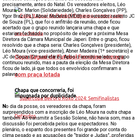
precisamente, antes do Natal. Os vereadores eleitos, Léo
Moura, Dr. Marlon (Solidariedade), Charles Gonçalves (PP),
Ygor Braz (PL), Abner Madeira (MDB) e o vereador reeleito JC
de Souza (PL), que foi o anfitrião da reunião, onde ficou
acertado que o grupo reunido lançaria uma chapa e que
estariam fechados no propósito de eleger a próxima Mesa
Diretora da Câmara Municipal de Japeri. Entre o grupo, ficou
resolvido que a chapa seria: Charles Gonçalves (presidente),
Léo Moura (vice-presidente), Abner Madeira (1º secretário) e
Copa Itaguaí de Futebol Feminino começa
JC de Souza (2º secretário). Após o acordo selado, o grupo
continuou reunido, mas a pauta da eleição da Mesa Diretora
ficou de lado, já que todos os envolvidos confirmaram a
com praça lotada
palavra.
Chapa que concorreria, foi
impugnada por duplicidade
N
o dia da posse, os vereadores da chapa, foram
surpreendidos com a inscrição de Léo Moura na outra chapa
também. Ao transmitir a Sessão Solene, não havia som, mas a
discussão foi percebida pelos que espectadores. No
plenário, o espanto dos presentes foi grande por conta do
clima pesado e as acusações de “traidor e Judas”, proferidas