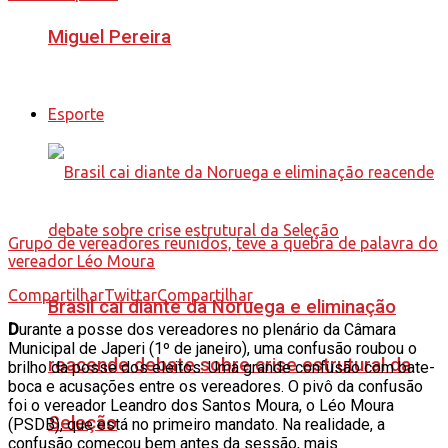
Miguel Pereira
Esporte
Grupo de vereadores reunidos, teve a quebra de palavra do
vereador Léo Moura
Compartilhar
Twittar
Compartilhar
Brasil cai diante da Noruega e eliminação
D
urante a posse dos vereadores no plenário da Câmara
Municipal de Japeri (1º de janeiro), uma confusão roubou o
reacende debate sobre crise estrutural da
brilho da posse dos eleitos: Uma grande confusão com bate-
boca e acusações entre os vereadores. O pivô da confusão
foi o vereador Leandro dos Santos Moura, o Léo Moura
Seleção
(PSDB), que está no primeiro mandato. Na realidade, a
confusão começou bem antes da sessão, mais