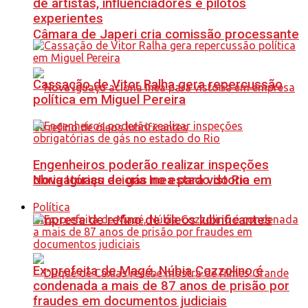
de artistas, influenciadores e pilotos
experientes
Câmara de Japeri cria comissão processante
Cassação de Vitor Ralha gera repercussão
política em Miguel Pereira
Engenheiros poderão realizar inspeções
Nova Iguaçu aciona Inea para vistoria em
obrigatórias de gás no estado do Rio
Política
empresa de refino de óleos lubrificantes
Ex-prefeita de Magé, Núbia Cozzolino é
condenada a mais de 87 anos de prisão por
fraudes em documentos judiciais