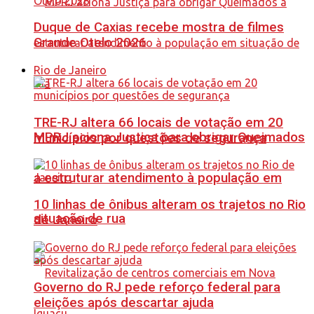
Duque de Caxias recebe mostra de filmes
Grande Otelo 2026
Rio de Janeiro
TRE-RJ altera 66 locais de votação em 20
MPRJ aciona Justiça para obrigar Queimados
municípios por questões de segurança
a estruturar atendimento à população em
10 linhas de ônibus alteram os trajetos no Rio
situação de rua
de Janeiro
Governo do RJ pede reforço federal para
eleições após descartar ajuda