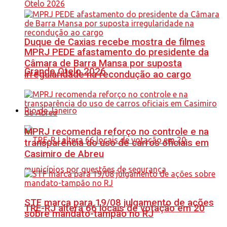
Duque de Caxias recebe mostra de filmes
MPRJ PEDE afastamento do presidente da
Câmara de Barra Mansa por suposta
Grande Otelo 2026
irregularidade na recondução ao cargo
Rio de Janeiro
MPRJ recomenda reforço no controle e na
transparência do uso de carros oficiais em
Casimiro de Abreu
STF marca para 19/08 julgamento de ações
TRE-RJ altera 66 locais de votação em 20
sobre mandato-tampão no RJ