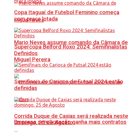
Copa Itaguaí de Futebol Feminino começa
com praça lotada
Mario Neves assume comando da Câmara de
Supercopa Belford Roxo 2024: Semifinalistas
Definidos
Miguel Pereira
Semifinais do Carioca de Futsal 2024 estão
definidas
Corrida Duque de Caxias será realizada neste
Empresa sem licitação ganha mais contratos
domingo, 25 de Agosto