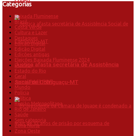
Loterj
Categorias
Baixada Fluminense
Brasil
Costa Verde
Cultura e Lazer
Destaques
Edição Digital
Edição Digital
Edições antigas
Eleições Baixada Fluminense 2024
Justiça afasta secretária de Assistência
Esporte
Estado do Rio
Geral
Social de Cotriguaçu-MT
Jornal Perfil (PDF)
Mundo
Polícia
Política
Região Metropolitana
Rio de Janeiro
Saúde
Sem categoria
Zona Norte
Zona Oeste