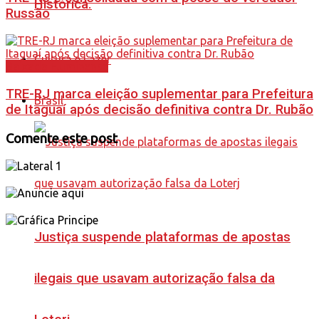
Histórica.
Russão
Cultura e Lazer
Baixada Fluminense
TRE-RJ marca eleição suplementar para Prefeitura
Brasil
de Itaguaí após decisão definitiva contra Dr. Rubão
Comente este post
Justiça suspende plataformas de apostas
ilegais que usavam autorização falsa da