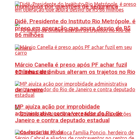
municípios por questões de segurança
Didê, Presidente do Instituto Rio Metrópole, é
preso em operação que apura desvio de R$
86 milhões
Márcio Canella é preso após PF achar fuzil
em seu carro
10 linhas de ônibus alteram os trajetos no Rio
de Janeiro
MP ajuíza ação por improbidade
administrativa contra vereador do Rio de
Janeiro e contra deputado estadual