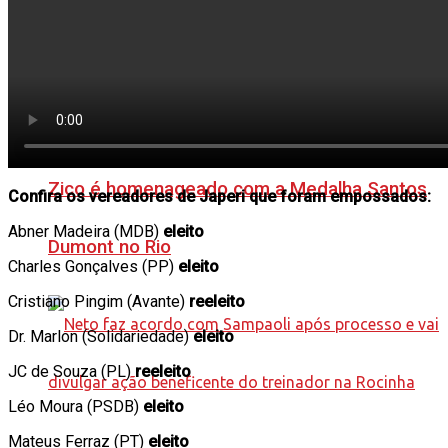
Zico é homenageado com a Medalha Santos
Confira os vereadores de Japeri que foram empossados:
Abner Madeira (MDB)
eleito
Dumont no Rio
Charles Gonçalves (PP)
eleito
Cristiano Pingim (Avante)
reeleito
Dr. Marlon (Solidariedade)
eleito
JC de Souza (PL)
reeleito
Léo Moura (PSDB)
eleito
Mateus Ferraz (PT)
eleito