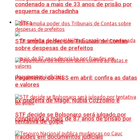
condenado a mais de 33 anos de prisão por
esquema de rachadinha
Política
STF amplia poder dos Tribunais de Contas
sobre despesas de prefeitos
Pagamento do INSS em abril: confira as datas
e valores
Ex-prefeita de Magé, Núbia Cozzolino é
STF decide se Bolsonaro será julgado por
condenada a mais de 87 anos de prisão por
tentativa de golpe
fraudes em documentos judiciais