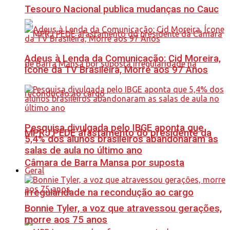
Tesouro Nacional publica mudanças no Cauc
Adeus à Lenda da Comunicação: Cid Moreira,
Ícone da TV Brasileira, Morre aos 97 Anos
Pesquisa divulgada pelo IBGE aponta que
MPRJ PEDE afastamento do presidente da
5,4% dos alunos brasileiros abandonaram as
salas de aula no último ano
Câmara de Barra Mansa por suposta
Geral
irregularidade na recondução ao cargo
Bonnie Tyler, a voz que atravessou gerações,
morre aos 75 anos