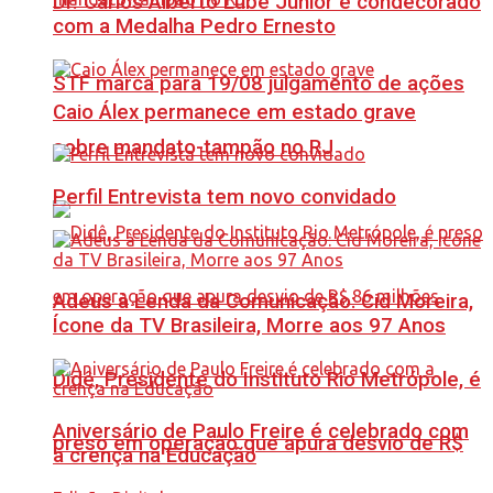
Dr. Carlos Alberto Lube Júnior é condecorado
com a Medalha Pedro Ernesto
STF marca para 19/08 julgamento de ações
Caio Álex permanece em estado grave
sobre mandato-tampão no RJ
Perfil Entrevista tem novo convidado
Adeus à Lenda da Comunicação: Cid Moreira,
Ícone da TV Brasileira, Morre aos 97 Anos
Didê, Presidente do Instituto Rio Metrópole, é
Aniversário de Paulo Freire é celebrado com
preso em operação que apura desvio de R$
a crença na Educação