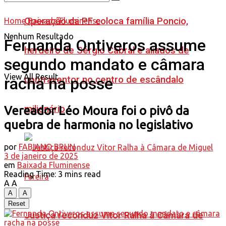
Operação da PF coloca família Poncio,
Home
Baixada Fluminense
Nenhum Resultado
Fernanda Ontiveros assume
herdeiro de Sérgio Cabral e aliados de
segundo mandato e câmara
View All Result
contraventor no centro de escândalo
racha na posse
milionário
Vereador Léo Moura foi o pivô da
quebra de harmonia no legislativo
por
FABIANO BRUN
3 de janeiro de 2025
em
Baixada Fluminense
Reading Time: 3 mins read
A
A
A
A
Reset
Justiça reconduz Vitor Ralha à Câmara de