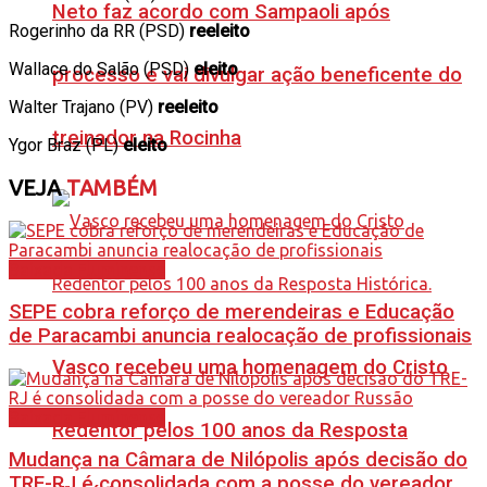
Neto faz acordo com Sampaoli após
Rogerinho da RR (PSD)
reeleito
Wallace do Salão (PSD)
eleito
processo e vai divulgar ação beneficente do
Walter Trajano (PV)
reeleito
treinador na Rocinha
Ygor Braz (PL)
eleito
VEJA
TAMBÉM
Baixada Fluminense
SEPE cobra reforço de merendeiras e Educação
de Paracambi anuncia realocação de profissionais
Vasco recebeu uma homenagem do Cristo
Baixada Fluminense
Redentor pelos 100 anos da Resposta
Mudança na Câmara de Nilópolis após decisão do
TRE-RJ é consolidada com a posse do vereador