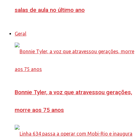
salas de aula no último ano
Geral
Bonnie Tyler, a voz que atravessou gerações,
morre aos 75 anos