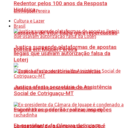
Redentor pelos 100 anos da Resposta
Histórica.
Cultura e Lazer
Brasil
Cassação de Vitor Ralha gera repercussão
Justiça suspende plataformas de apostas
política em Miguel Pereira
ilegais que usavam autorização falsa da
Loterj
Justiça afasta secretária de Assistência
Social de Cotriguaçu-MT
Engenheiros poderão realizar inspeções
Ex-presidente da Câmara de Iguape é
obrigatórias de gás no estado do Rio