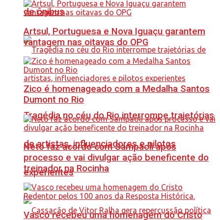
de ônibus
Artsul, Portuguesa e Nova Iguaçu garantem
vantagem nas oitavas do OPG
Zico é homenageado com a Medalha Santos
Dumont no Rio
Tragédia no céu do Rio interrompe trajetórias
de artistas, influenciadores e pilotos
Neto faz acordo com Sampaoli após
processo e vai divulgar ação beneficente do
treinador na Rocinha
experientes
Vasco recebeu uma homenagem do Cristo