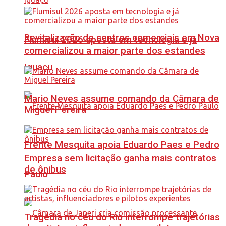
Revitalização de centros comerciais em Nova
Flumisul 2026 aposta em tecnologia e já
comercializou a maior parte dos estandes
Iguaçu
Mario Neves assume comando da Câmara de
Miguel Pereira
Frente Mesquita apoia Eduardo Paes e Pedro
Empresa sem licitação ganha mais contratos
de ônibus
Paulo
Tragédia no céu do Rio interrompe trajetórias