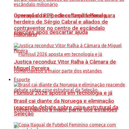
Governo do RJ pede reforço federal para
Operação da PF coloca família Poncio,
herdeiro de Sérgio Cabral e aliados de
contraventor no centro de escândalo
eleições após descartar ajuda
milionário
Justiça reconduz Vitor Ralha à Câmara de
Miguel Pereira
Esporte
Flumisul 2026 aposta em tecnologia e já
Brasil cai diante da Noruega e eliminação
reacende debate sobre crise estrutural da
comercializou a maior parte dos estandes
Seleção