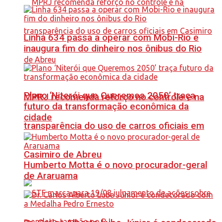
Linha 634 passa a operar com Mobi-Rio e
inaugura fim do dinheiro nos ônibus do Rio
Plano ‘Niterói que Queremos 2050’ traça
MPRJ recomenda reforço no controle e na
futuro da transformação econômica da
cidade
transparência do uso de carros oficiais em
Casimiro de Abreu
Humberto Motta é o novo procurador-geral
de Araruama