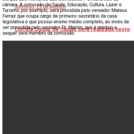
câmara. A comissão de Saúde, Educação, Cultura, Lazer e
Turismo, por exemplo, será presidida pelo vereador Mateus
Ferraz que ocupa cargo de primeiro-secretário da casa
legislativa e que possui ensino médio completo, ao invés de
ser presidida pelo vereador Dr. Marlon, que é médico e
Corrida Duque de Caxias será realizada neste
sequer será membro da comissão.
domingo, 25 de Agosto
Artsul, Portuguesa e Nova Iguaçu garantem
vantagem nas oitavas do OPG