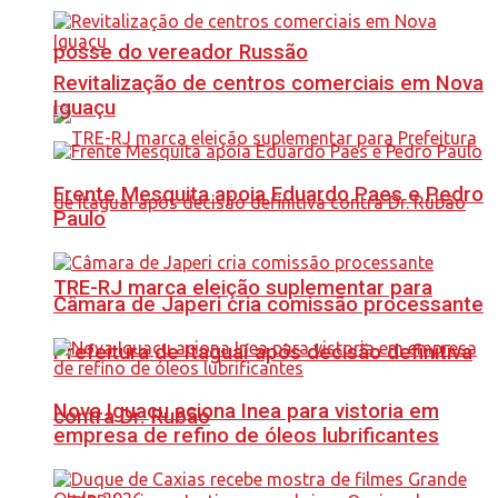
posse do vereador Russão
Revitalização de centros comerciais em Nova
Iguaçu
Frente Mesquita apoia Eduardo Paes e Pedro
Paulo
TRE-RJ marca eleição suplementar para
Câmara de Japeri cria comissão processante
Prefeitura de Itaguaí após decisão definitiva
Nova Iguaçu aciona Inea para vistoria em
contra Dr. Rubão
empresa de refino de óleos lubrificantes