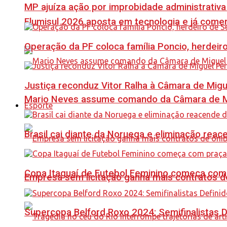
MP ajuíza ação por improbidade administrativa
Flumisul 2026 aposta em tecnologia e já comer
Operação da PF coloca família Poncio, herdeiro
Justiça reconduz Vitor Ralha à Câmara de Migu
Mario Neves assume comando da Câmara de Mi
Esporte
Brasil cai diante da Noruega e eliminação reac
Copa Itaguaí de Futebol Feminino começa com
Empresa sem licitação ganha mais contratos d
Supercopa Belford Roxo 2024: Semifinalistas D