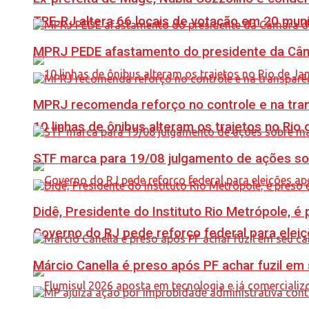
TRE-RJ altera 66 locais de votação em 20 mun
MPRJ PEDE afastamento do presidente da Câma
MPRJ recomenda reforço no controle e na tran
10 linhas de ônibus alteram os trajetos no Rio 
STF marca para 19/08 julgamento de ações s
Didê, Presidente do Instituto Rio Metrópole, 
Governo do RJ pede reforço federal para elei
Márcio Canella é preso após PF achar fuzil em