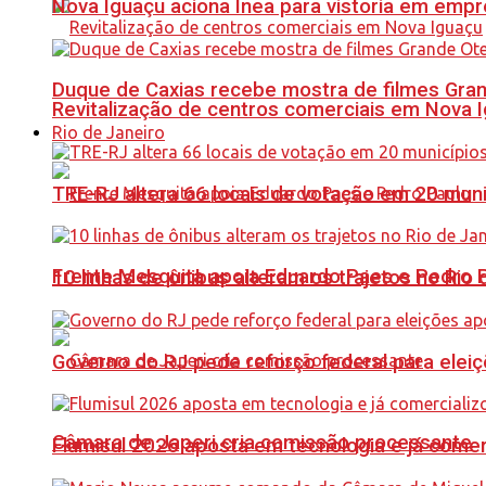
Nova Iguaçu aciona Inea para vistoria em empre
Duque de Caxias recebe mostra de filmes Gra
Revitalização de centros comerciais em Nova 
Rio de Janeiro
TRE-RJ altera 66 locais de votação em 20 mun
Frente Mesquita apoia Eduardo Paes e Pedro 
10 linhas de ônibus alteram os trajetos no Rio 
Governo do RJ pede reforço federal para elei
Câmara de Japeri cria comissão processante
Flumisul 2026 aposta em tecnologia e já comer