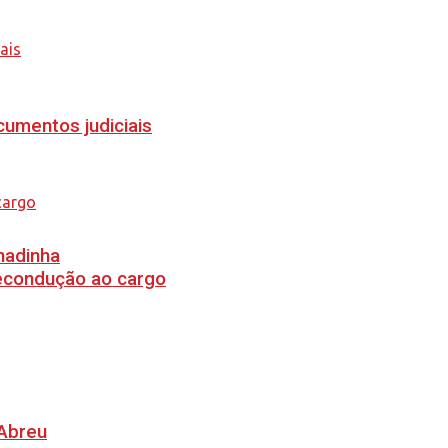
cumentos judiciais
hadinha
recondução ao cargo
 Abreu