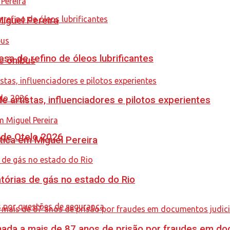
guel Pereira
sa de refino de óleos lubrificantes
e ônibus
e artistas, influenciadores e pilotos experientes
nde Otelo 2026
tica em Miguel Pereira
tórias de gás no estado do Rio
nada a mais de 87 anos de prisão por fraudes em do