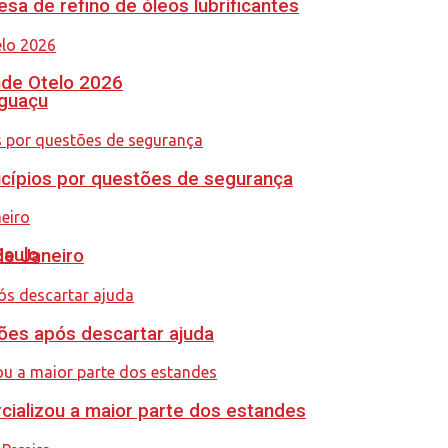
sa de refino de óleos lubrificantes
nde Otelo 2026
Iguaçu
icípios por questões de segurança
Paulo
de Janeiro
ções após descartar ajuda
cializou a maior parte dos estandes