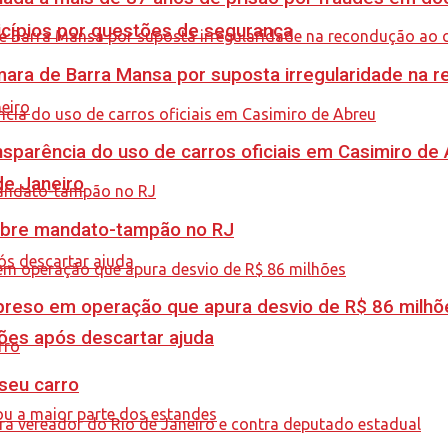
icípios por questões de segurança
ra de Barra Mansa por suposta irregularidade na 
sparência do uso de carros oficiais em Casimiro de
de Janeiro
obre mandato-tampão no RJ
é preso em operação que apura desvio de R$ 86 milhõ
ções após descartar ajuda
 seu carro