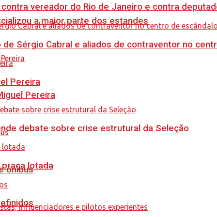
 contra vereador do Rio de Janeiro e contra deputad
cializou a maior parte dos estandes
 de Sérgio Cabral e aliados de contraventor no centr
el Pereira
guel Pereira
ende debate sobre crise estrutural da Seleção
 praça lotada
e ônibus
efinidos