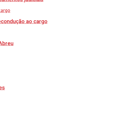
recondução ao cargo
 Abreu
es