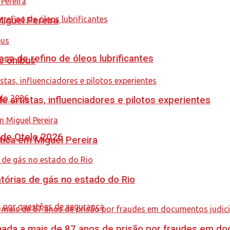
guel Pereira
sa de refino de óleos lubrificantes
e ônibus
e artistas, influenciadores e pilotos experientes
nde Otelo 2026
tica em Miguel Pereira
tórias de gás no estado do Rio
nada a mais de 87 anos de prisão por fraudes em do