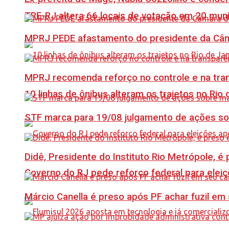
TRE-RJ altera 66 locais de votação em 20 mun
MPRJ PEDE afastamento do presidente da Câma
MPRJ recomenda reforço no controle e na tran
10 linhas de ônibus alteram os trajetos no Rio 
STF marca para 19/08 julgamento de ações s
Didê, Presidente do Instituto Rio Metrópole, 
Governo do RJ pede reforço federal para elei
Márcio Canella é preso após PF achar fuzil em