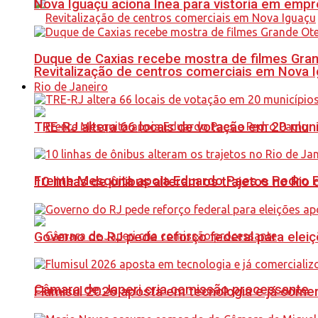
Nova Iguaçu aciona Inea para vistoria em empre
Duque de Caxias recebe mostra de filmes Gra
Revitalização de centros comerciais em Nova 
Rio de Janeiro
TRE-RJ altera 66 locais de votação em 20 mun
Frente Mesquita apoia Eduardo Paes e Pedro 
10 linhas de ônibus alteram os trajetos no Rio 
Governo do RJ pede reforço federal para elei
Câmara de Japeri cria comissão processante
Flumisul 2026 aposta em tecnologia e já comer