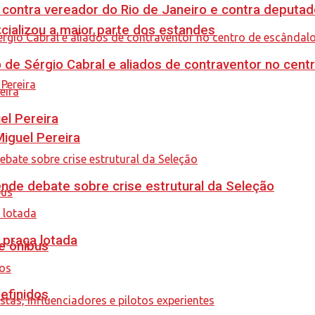
 contra vereador do Rio de Janeiro e contra deputad
cializou a maior parte dos estandes
 de Sérgio Cabral e aliados de contraventor no centr
el Pereira
guel Pereira
ende debate sobre crise estrutural da Seleção
 praça lotada
e ônibus
efinidos