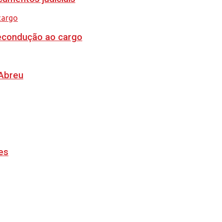
recondução ao cargo
 Abreu
es