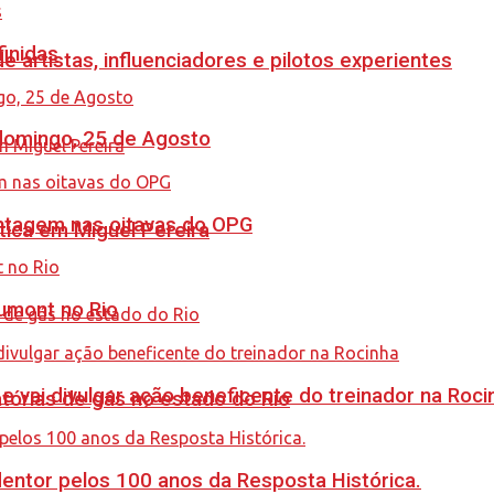
finidas
e artistas, influenciadores e pilotos experientes
 domingo, 25 de Agosto
antagem nas oitavas do OPG
tica em Miguel Pereira
umont no Rio
 vai divulgar ação beneficente do treinador na Roci
tórias de gás no estado do Rio
ntor pelos 100 anos da Resposta Histórica.