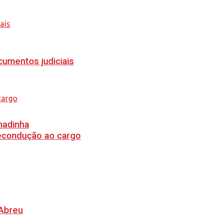
cumentos judiciais
hadinha
recondução ao cargo
 Abreu