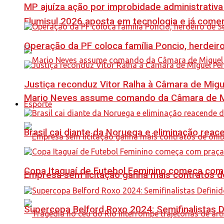
MP ajuíza ação por improbidade administrativa
Flumisul 2026 aposta em tecnologia e já comer
Operação da PF coloca família Poncio, herdeiro
Justiça reconduz Vitor Ralha à Câmara de Migu
Mario Neves assume comando da Câmara de Mi
Esporte
Brasil cai diante da Noruega e eliminação reac
Copa Itaguaí de Futebol Feminino começa com
Empresa sem licitação ganha mais contratos d
Supercopa Belford Roxo 2024: Semifinalistas D