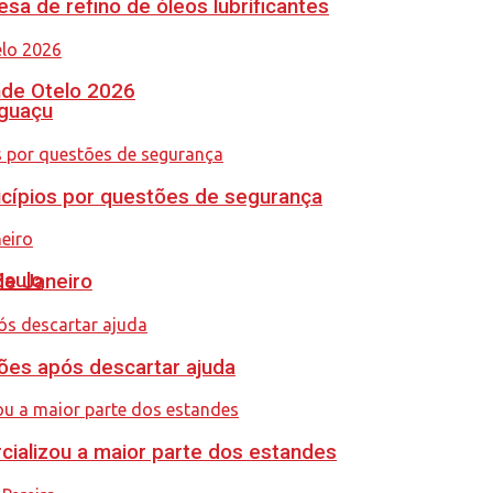
sa de refino de óleos lubrificantes
nde Otelo 2026
Iguaçu
icípios por questões de segurança
Paulo
de Janeiro
ções após descartar ajuda
cializou a maior parte dos estandes