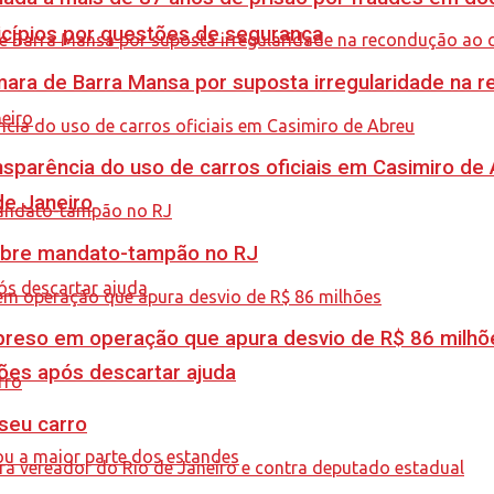
icípios por questões de segurança
ra de Barra Mansa por suposta irregularidade na 
sparência do uso de carros oficiais em Casimiro de
de Janeiro
obre mandato-tampão no RJ
é preso em operação que apura desvio de R$ 86 milhõ
ções após descartar ajuda
 seu carro