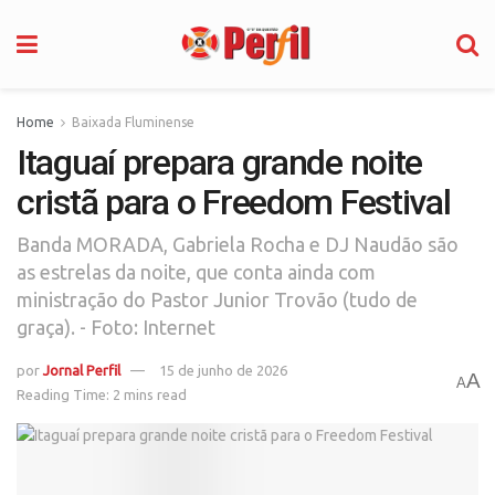
Home
Baixada Fluminense
Itaguaí prepara grande noite
cristã para o Freedom Festival
Banda MORADA, Gabriela Rocha e DJ Naudão são
as estrelas da noite, que conta ainda com
ministração do Pastor Junior Trovão (tudo de
graça). - Foto: Internet
por
Jornal Perfil
15 de junho de 2026
A
A
Reading Time: 2 mins read