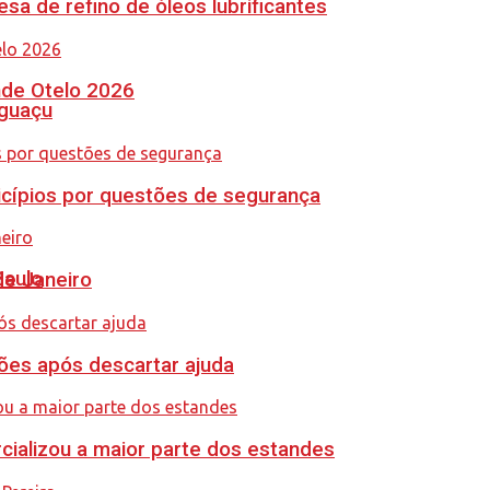
sa de refino de óleos lubrificantes
nde Otelo 2026
Iguaçu
icípios por questões de segurança
Paulo
de Janeiro
ções após descartar ajuda
cializou a maior parte dos estandes