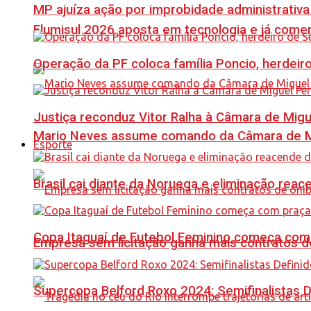
MP ajuíza ação por improbidade administrativa
Flumisul 2026 aposta em tecnologia e já comer
Operação da PF coloca família Poncio, herdeiro
Justiça reconduz Vitor Ralha à Câmara de Migu
Mario Neves assume comando da Câmara de Mi
Esporte
Brasil cai diante da Noruega e eliminação reac
Copa Itaguaí de Futebol Feminino começa com
Empresa sem licitação ganha mais contratos d
Supercopa Belford Roxo 2024: Semifinalistas D