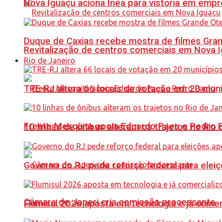
Nova Iguaçu aciona Inea para vistoria em empre
Duque de Caxias recebe mostra de filmes Gra
Revitalização de centros comerciais em Nova 
Rio de Janeiro
TRE-RJ altera 66 locais de votação em 20 mun
Frente Mesquita apoia Eduardo Paes e Pedro 
10 linhas de ônibus alteram os trajetos no Rio 
Governo do RJ pede reforço federal para elei
Câmara de Japeri cria comissão processante
Flumisul 2026 aposta em tecnologia e já comer