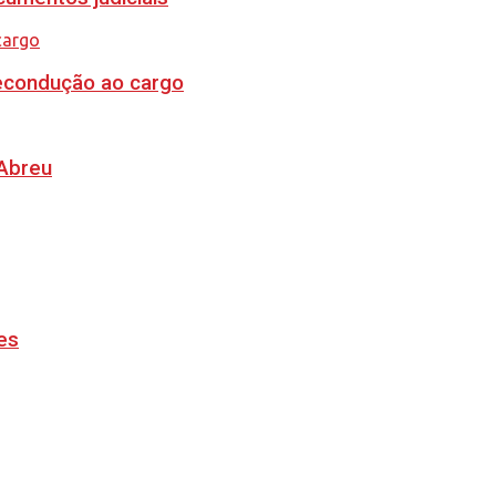
recondução ao cargo
 Abreu
es