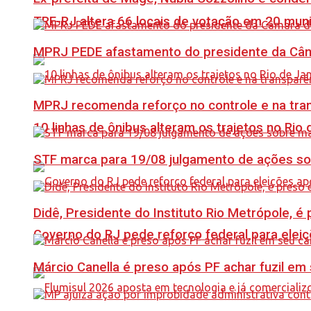
TRE-RJ altera 66 locais de votação em 20 mun
MPRJ PEDE afastamento do presidente da Câma
MPRJ recomenda reforço no controle e na tran
10 linhas de ônibus alteram os trajetos no Rio 
STF marca para 19/08 julgamento de ações s
Didê, Presidente do Instituto Rio Metrópole, 
Governo do RJ pede reforço federal para elei
Márcio Canella é preso após PF achar fuzil em