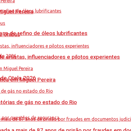
guel Pereira
sa de refino de óleos lubrificantes
e ônibus
e artistas, influenciadores e pilotos experientes
nde Otelo 2026
tica em Miguel Pereira
tórias de gás no estado do Rio
nada a mais de 87 anos de prisão por fraudes em do