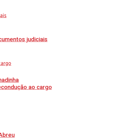
cumentos judiciais
hadinha
recondução ao cargo
 Abreu