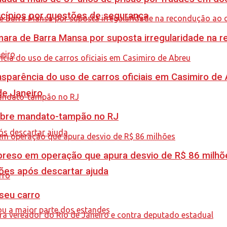
icípios por questões de segurança
ra de Barra Mansa por suposta irregularidade na 
sparência do uso de carros oficiais em Casimiro de
de Janeiro
obre mandato-tampão no RJ
é preso em operação que apura desvio de R$ 86 milhõ
ções após descartar ajuda
 seu carro