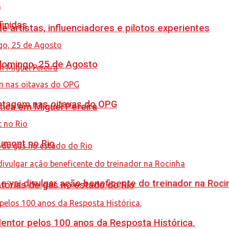
finidas
e artistas, influenciadores e pilotos experientes
 domingo, 25 de Agosto
antagem nas oitavas do OPG
tica em Miguel Pereira
umont no Rio
 vai divulgar ação beneficente do treinador na Roci
tórias de gás no estado do Rio
ntor pelos 100 anos da Resposta Histórica.