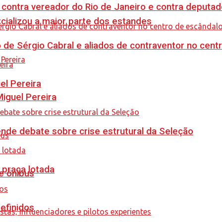
 contra vereador do Rio de Janeiro e contra deputad
cializou a maior parte dos estandes
 de Sérgio Cabral e aliados de contraventor no centr
el Pereira
guel Pereira
ende debate sobre crise estrutural da Seleção
 praça lotada
e ônibus
efinidos