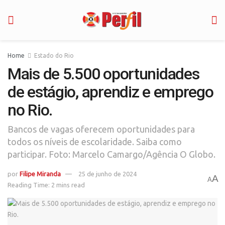
Home
Estado do Rio
Mais de 5.500 oportunidades
de estágio, aprendiz e emprego
no Rio.
Bancos de vagas oferecem oportunidades para
todos os níveis de escolaridade. Saiba como
participar. Foto: Marcelo Camargo/Agência O Globo.
por
Filipe Miranda
25 de junho de 2024
A
A
Reading Time: 2 mins read