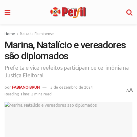
Home
Baixada Fluminense
Marina, Natalício e vereadores
são diplomados
Prefeita e vice reeleitos participam de cerimônia na
Justiça Eleitoral
por
FABIANO BRUN
5 de dezembro de 2024
A
A
Reading Time: 2 mins read