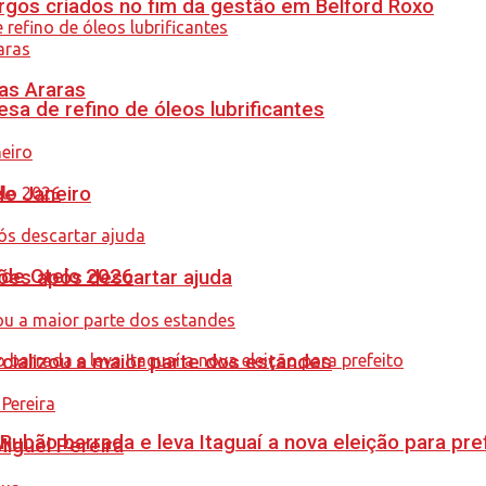
gos criados no fim da gestão em Belford Roxo
as Araras
sa de refino de óleos lubrificantes
de Janeiro
nde Otelo 2026
ções após descartar ajuda
cializou a maior parte dos estandes
Rubão barrada e leva Itaguaí a nova eleição para pre
guel Pereira