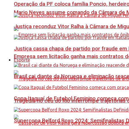
Operação da PF coloca família Poncio, herdeiro
Mario Neves assume comando da Câmara de Mi
Justiça reconduz Vitor Ralha à Câmara de Migu
Justiça cassa chapa de partido por fraude em I
Empresa sem licitação ganha mais contratos d
Esporte
Brasil cai diante da Noruega e eliminação reac
Copa Itaguaí de Futebol Feminino começa com
Tragédia no céu do Rio interrompe trajetórias d
Supercopa Belford Roxo 2024: Semifinalistas D