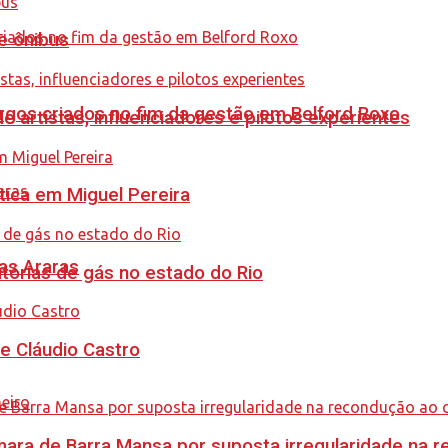
e ônibus
gos criados no fim da gestão em Belford Roxo
e artistas, influenciadores e pilotos experientes
tica em Miguel Pereira
as Araras
tórias de gás no estado do Rio
de Cláudio Castro
ra de Barra Mansa por suposta irregularidade na 