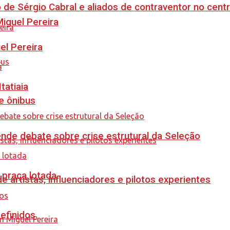
 de Sérgio Cabral e aliados de contraventor no centr
guel Pereira
el Pereira
tatiaia
e ônibus
ende debate sobre crise estrutural da Seleção
 praça lotada
e artistas, influenciadores e pilotos experientes
efinidos