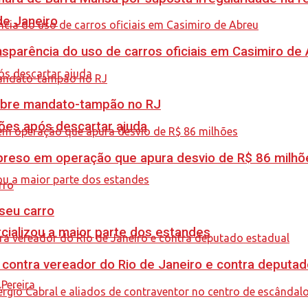
de Janeiro
sparência do uso de carros oficiais em Casimiro de
obre mandato-tampão no RJ
ções após descartar ajuda
é preso em operação que apura desvio de R$ 86 milhõ
 seu carro
cializou a maior parte dos estandes
 contra vereador do Rio de Janeiro e contra deputad