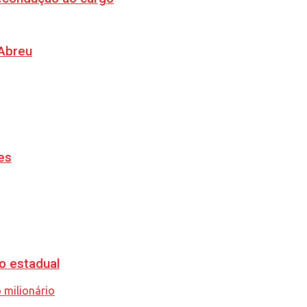
 Abreu
es
o estadual