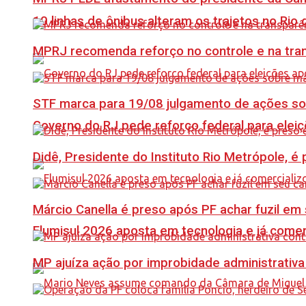
10 linhas de ônibus alteram os trajetos no Rio 
MPRJ recomenda reforço no controle e na tran
STF marca para 19/08 julgamento de ações s
Governo do RJ pede reforço federal para elei
Didê, Presidente do Instituto Rio Metrópole, 
Márcio Canella é preso após PF achar fuzil em
Flumisul 2026 aposta em tecnologia e já comer
MP ajuíza ação por improbidade administrativa