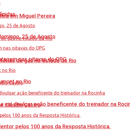
finidas
tica em Miguel Pereira
 domingo, 25 de Agosto
antagem nas oitavas do OPG
tórias de gás no estado do Rio
umont no Rio
 vai divulgar ação beneficente do treinador na Roci
de Cláudio Castro
ntor pelos 100 anos da Resposta Histórica.