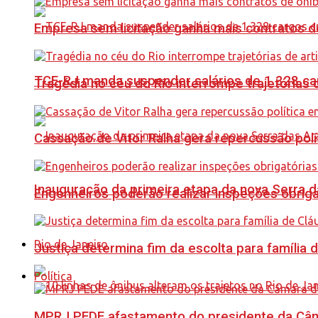
Empresa sem licitação ganha mais contratos d
TCE-RJ manda suspender salários de 1.328 car
Tragédia no céu do Rio interrompe trajetórias d
Cassação de Vitor Ralha gera repercussão polí
Inauguração da primeira etapa da nova Serra d
Engenheiros poderão realizar inspeções obriga
Rio de Janeiro
Justiça determina fim da escolta para família 
Política
MPRJ PEDE afastamento do presidente da Câma