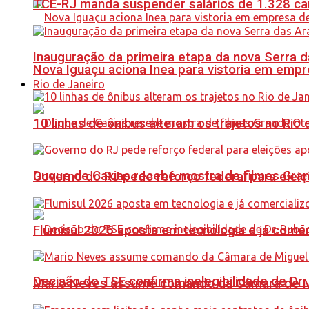
TCE-RJ manda suspender salários de 1.328 car
Inauguração da primeira etapa da nova Serra d
Nova Iguaçu aciona Inea para vistoria em empre
Rio de Janeiro
10 linhas de ônibus alteram os trajetos no Rio 
Duque de Caxias recebe mostra de filmes Gra
Governo do RJ pede reforço federal para elei
Flumisul 2026 aposta em tecnologia e já comer
Decisão do TSE confirma inelegibilidade de Dr. 
Mario Neves assume comando da Câmara de Mi