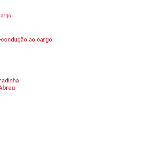
recondução ao cargo
hadinha
 Abreu