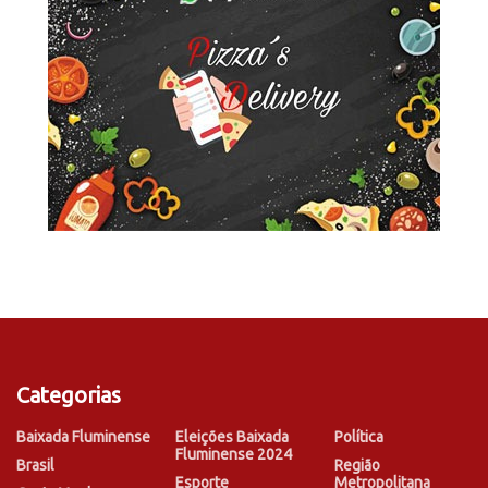
Categorias
Baixada Fluminense
Eleições Baixada
Política
Fluminense 2024
Brasil
Região
Esporte
Metropolitana