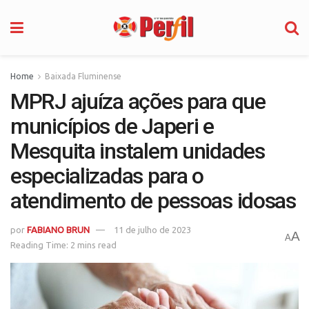
Home
Baixada Fluminense
MPRJ ajuíza ações para que
municípios de Japeri e
Mesquita instalem unidades
especializadas para o
atendimento de pessoas idosas
por
FABIANO BRUN
11 de julho de 2023
A
A
Reading Time: 2 mins read