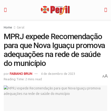
Home
Geral
MPRJ expede Recomendação
para que Nova Iguaçu promova
adequações na rede de saúde
do município
por
FABIANO BRUN
4 de dezembro de 2023
A
A
Reading Time: 2 mins read