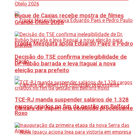
Duque de Caxias recebe mostra de filmes
Grande Otelo 2026
Frente Mesquita apoia Eduardo Paes e Pedro
Decisão do TSE confirma inelegibilidade de
Paulo
Dr. Rubão barrada e leva Itaguaí a nova
eleição para prefeito
TCE-RJ manda suspender salários de 1.328
cargos criados no fim da gestão em Belford
Câmara de Japeri cria comissão processante
Roxo