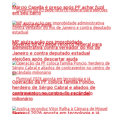
Márcio Canella é preso após PF achar fuzil
em seu carro
MP ajuíza ação por improbidade
Governo do RJ pede reforço federal para
administrativa contra vereador do Rio de
Janeiro e contra deputado estadual
eleições após descartar ajuda
Operação da PF coloca família Poncio,
herdeiro de Sérgio Cabral e aliados de
contraventor no centro de escândalo
milionário
Flumisul 2026 aposta em tecnologia e já