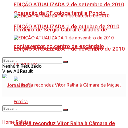
EDIÇÃO ATUALIZADA 2 de setembro de 2010
Operação da PF coloca família Poncio,
EDIÇÃO ATUALIZADA 1 de outubro de 2010
herdeiro de Sérgio Cabral e aliados de
contraventor no centro de escândalo
EDIÇÃO ATUALIZADA 1 de novembro de 2010
milionário
Nenhum Resultado
View All Result
Home
Política
Justiça reconduz Vitor Ralha à Câmara de