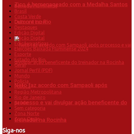
Zico é homenageado com a Medalha Santos
Baixada Fluminense
Brasil
Costa Verde
Dumont no Rio
Cultura e Lazer
Destaques
Edição Digital
Edição Digital
Edições antigas
Eleições Baixada Fluminense 2024
Esporte
Estado do Rio
Geral
Jornal Perfil (PDF)
Mundo
Polícia
Neto faz acordo com Sampaoli após
Política
Região Metropolitana
Rio de Janeiro
processo e vai divulgar ação beneficente do
Saúde
Sem categoria
Zona Norte
Zona Oeste
treinador na Rocinha
Siga-nos