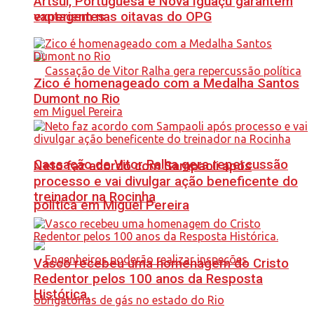
Artsul, Portuguesa e Nova Iguaçu garantem
vantagem nas oitavas do OPG
experientes
Zico é homenageado com a Medalha Santos
Dumont no Rio
Cassação de Vitor Ralha gera repercussão
Neto faz acordo com Sampaoli após
processo e vai divulgar ação beneficente do
treinador na Rocinha
política em Miguel Pereira
Vasco recebeu uma homenagem do Cristo
Redentor pelos 100 anos da Resposta
Histórica.