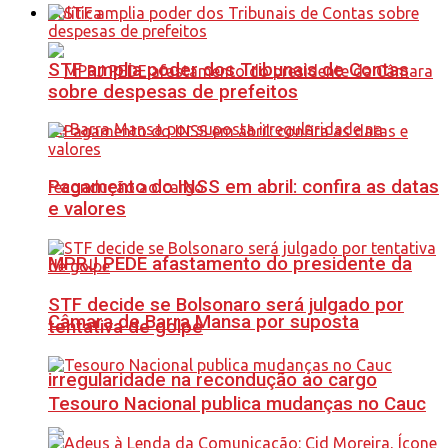
Política
STF amplia poder dos Tribunais de Contas
sobre despesas de prefeitos
Pagamento do INSS em abril: confira as datas
e valores
MPRJ PEDE afastamento do presidente da
STF decide se Bolsonaro será julgado por
Câmara de Barra Mansa por suposta
tentativa de golpe
irregularidade na recondução ao cargo
Tesouro Nacional publica mudanças no Cauc