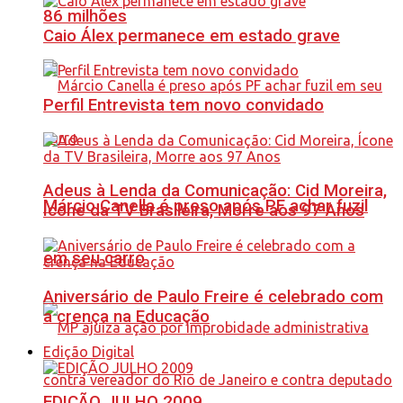
86 milhões
Caio Álex permanece em estado grave
Perfil Entrevista tem novo convidado
Adeus à Lenda da Comunicação: Cid Moreira,
Márcio Canella é preso após PF achar fuzil
Ícone da TV Brasileira, Morre aos 97 Anos
em seu carro
Aniversário de Paulo Freire é celebrado com
a crença na Educação
Edição Digital
EDIÇÃO JULHO 2009