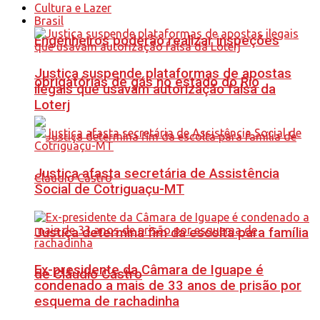
Cultura e Lazer
Brasil
Engenheiros poderão realizar inspeções
Justiça suspende plataformas de apostas
obrigatórias de gás no estado do Rio
ilegais que usavam autorização falsa da
Loterj
Justiça afasta secretária de Assistência
Social de Cotriguaçu-MT
Justiça determina fim da escolta para família
Ex-presidente da Câmara de Iguape é
de Cláudio Castro
condenado a mais de 33 anos de prisão por
esquema de rachadinha