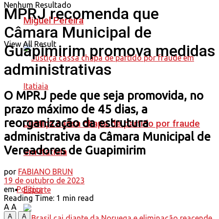
Nenhum Resultado
MPRJ recomenda que
Miguel Pereira
Câmara Municipal de
View All Result
Guapimirim promova medidas
administrativas
O MPRJ pede que seja promovida, no
prazo máximo de 45 dias, a
reorganização da estrutura
Justiça cassa chapa de partido por fraude
administrativa da Câmara Municipal de
Vereadores de Guapimirim
em Itatiaia
por
FABIANO BRUN
19 de outubro de 2023
em
Política
Esporte
Reading Time: 1 min read
A
A
A
A