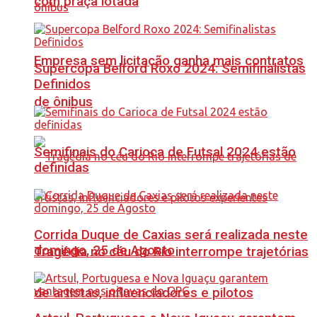
com praça lotada
Empresa sem licitação ganha mais contratos
Supercopa Belford Roxo 2024: Semifinalistas
Definidos
de ônibus
Semifinais do Carioca de Futsal 2024 estão
definidas
Corrida Duque de Caxias será realizada neste
domingo, 25 de Agosto
Tragédia no céu do Rio interrompe trajetórias
de artistas, influenciadores e pilotos