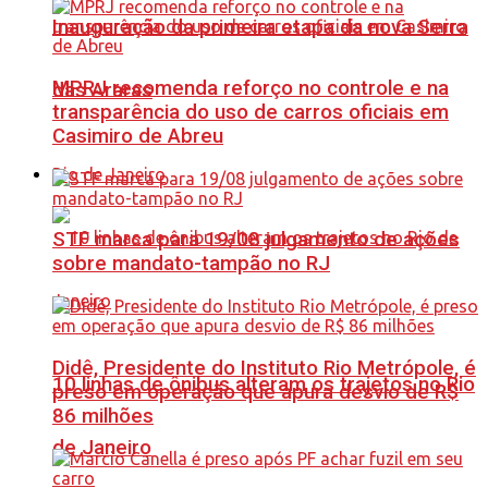
Inauguração da primeira etapa da nova Serra
MPRJ recomenda reforço no controle e na
das Araras
transparência do uso de carros oficiais em
Casimiro de Abreu
Rio de Janeiro
STF marca para 19/08 julgamento de ações
sobre mandato-tampão no RJ
Didê, Presidente do Instituto Rio Metrópole, é
10 linhas de ônibus alteram os trajetos no Rio
preso em operação que apura desvio de R$
86 milhões
de Janeiro