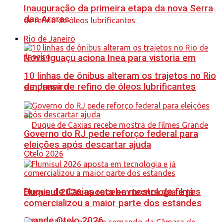
Inauguração da primeira etapa da nova Serra
das Araras
Rio de Janeiro
Nova Iguaçu aciona Inea para vistoria em
10 linhas de ônibus alteram os trajetos no Rio
de Janeiro
empresa de refino de óleos lubrificantes
Governo do RJ pede reforço federal para
eleições após descartar ajuda
Duque de Caxias recebe mostra de filmes
Flumisul 2026 aposta em tecnologia e já
comercializou a maior parte dos estandes
Grande Otelo 2026