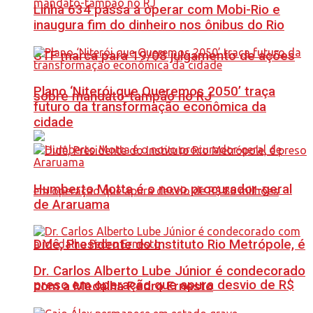
Linha 634 passa a operar com Mobi-Rio e
inaugura fim do dinheiro nos ônibus do Rio
STF marca para 19/08 julgamento de ações
Plano ‘Niterói que Queremos 2050’ traça
sobre mandato-tampão no RJ
futuro da transformação econômica da
cidade
Humberto Motta é o novo procurador-geral
de Araruama
Didê, Presidente do Instituto Rio Metrópole, é
Dr. Carlos Alberto Lube Júnior é condecorado
preso em operação que apura desvio de R$
com a Medalha Pedro Ernesto