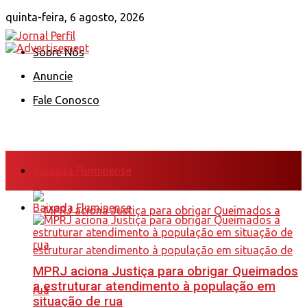
quinta-feira, 6 agosto, 2026
Sobre Nós
Anuncie
Fale Conosco
Baixada Fluminense
Baixada Fluminense
MPRJ aciona Justiça para obrigar Queimados
a estruturar atendimento à população em
situação de rua