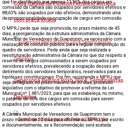
que foi identificado que apenas 11,36% dos cargos em
Copa Itaguaí de Futebol Feminino começa
comissão da Câmara são ocupados por servidores efetivos e
88,63% são ocupados por não efetivos, demonstrando uma
desproporcionalidade na ocupação de cargos em comissão.
com praça lotada
O MPRJ pede que seja promovida, no prazo máximo de 45
dias, a reorganização da estrutura administrativa da Câmara
Municipal de Vereadores de Guapimirim, se necessário com a
realização de concurso público, para a regular composição do
quadro de servidores. Pede ainda que seja realizada a
reestruturação administrativa da Câmara no que diz respeito à
reserva de cargos comissionados a serem ocupados por
servidores efetivos, prevalecendo a ocupação desses em
detrimento dos servidores temporários, reservados para as
hipóteses constitucionais. Por fim, recomenda o MPRJ que
Supercopa Belford Roxo 2024: Semifinalistas
seja deflagrado, no prazo máximo de 30 dias, processo
legislativo com o objetivo de promover a reforma da Lei
Municipal nº 1.481/2023, para que se estabeleça, no mínimo,
Definidos
o patamar de 50% dos cargos em comissão para serem
ocupados por servidores efetivos.
A Câmara Municipal de Vereadores de Guapimirim tem o
prazo máximo de 20 dias para informar ao MPRJ, por escrito
e documentalmente, se a Recomendação será acatada.