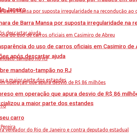
de Janeiro
ra de Barra Mansa por suposta irregularidade na 
sparência do uso de carros oficiais em Casimiro de
ções após descartar ajuda
obre mandato-tampão no RJ
é preso em operação que apura desvio de R$ 86 milhõ
cializou a maior parte dos estandes
 seu carro