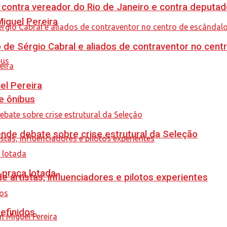
 contra vereador do Rio de Janeiro e contra deputad
guel Pereira
 de Sérgio Cabral e aliados de contraventor no centr
el Pereira
e ônibus
ende debate sobre crise estrutural da Seleção
 praça lotada
e artistas, influenciadores e pilotos experientes
efinidos