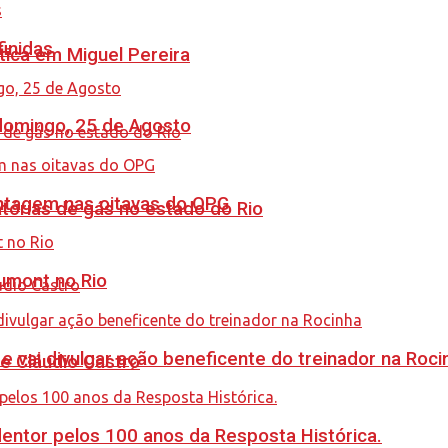
finidas
tica em Miguel Pereira
 domingo, 25 de Agosto
antagem nas oitavas do OPG
tórias de gás no estado do Rio
umont no Rio
 vai divulgar ação beneficente do treinador na Roci
de Cláudio Castro
ntor pelos 100 anos da Resposta Histórica.