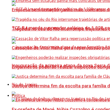
Empresa sem licitação ganha mais contratos d
TCE-RJ manda suspender salários de 1.328 car
Tragédia no céu do Rio interrompe trajetórias d
Cassação de Vitor Ralha gera repercussão polí
Inauguração da primeira etapa da nova Serra d
Engenheiros poderão realizar inspeções obriga
Rio de Janeiro
Justiça determina fim da escolta para família 
Política
Ex-prefeita de Magé, Núbia Cozzolino é conde