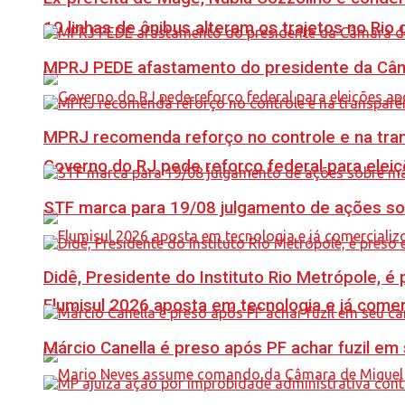
10 linhas de ônibus alteram os trajetos no Rio 
MPRJ PEDE afastamento do presidente da Câma
MPRJ recomenda reforço no controle e na tran
Governo do RJ pede reforço federal para elei
STF marca para 19/08 julgamento de ações s
Didê, Presidente do Instituto Rio Metrópole, 
Flumisul 2026 aposta em tecnologia e já comer
Márcio Canella é preso após PF achar fuzil em