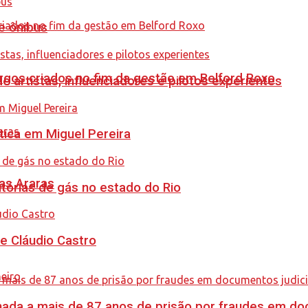
e ônibus
gos criados no fim da gestão em Belford Roxo
e artistas, influenciadores e pilotos experientes
tica em Miguel Pereira
as Araras
tórias de gás no estado do Rio
de Cláudio Castro
nada a mais de 87 anos de prisão por fraudes em do