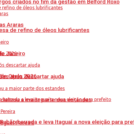
gos criados no fim da gestão em Belford Roxo
as Araras
sa de refino de óleos lubrificantes
de Janeiro
nde Otelo 2026
ções após descartar ajuda
cializou a maior parte dos estandes
Rubão barrada e leva Itaguaí a nova eleição para pre
guel Pereira