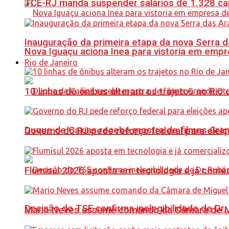
TCE-RJ manda suspender salários de 1.328 car
Inauguração da primeira etapa da nova Serra d
Nova Iguaçu aciona Inea para vistoria em empre
Rio de Janeiro
10 linhas de ônibus alteram os trajetos no Rio 
Duque de Caxias recebe mostra de filmes Gra
Governo do RJ pede reforço federal para elei
Flumisul 2026 aposta em tecnologia e já comer
Decisão do TSE confirma inelegibilidade de Dr. 
Mario Neves assume comando da Câmara de Mi