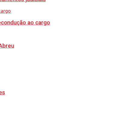
recondução ao cargo
 Abreu
es