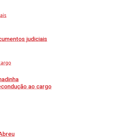
cumentos judiciais
hadinha
recondução ao cargo
 Abreu