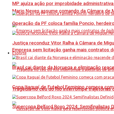
MP ajuíza ação por improbidade administrativa
Mario Neves assume comando da Câmara de Mi
Operação da PF coloca família Poncio, herdeiro
Justiça reconduz Vitor Ralha à Câmara de Migu
Empresa sem licitação ganha mais contratos d
Esporte
Brasil cai diante da Noruega e eliminação reac
Copa Itaguaí de Futebol Feminino começa com
Tragédia no céu do Rio interrompe trajetórias d
Supercopa Belford Roxo 2024: Semifinalistas D