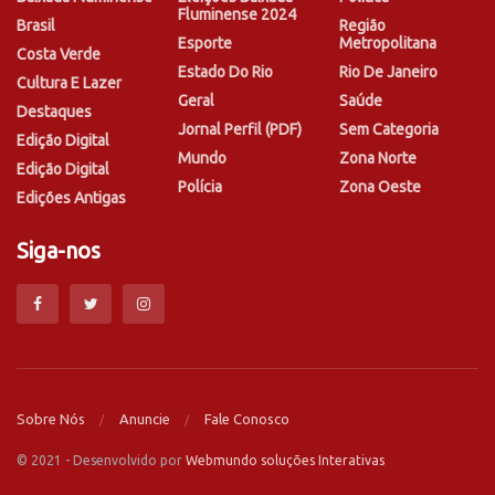
Fluminense 2024
Brasil
Região
Esporte
Metropolitana
Costa Verde
Estado Do Rio
Rio De Janeiro
Cultura E Lazer
Geral
Saúde
Destaques
Jornal Perfil (PDF)
Sem Categoria
Edição Digital
Mundo
Zona Norte
Edição Digital
Polícia
Zona Oeste
Edições Antigas
Siga-nos
Sobre Nós
Anuncie
Fale Conosco
© 2021 - Desenvolvido por
Webmundo soluções Interativas