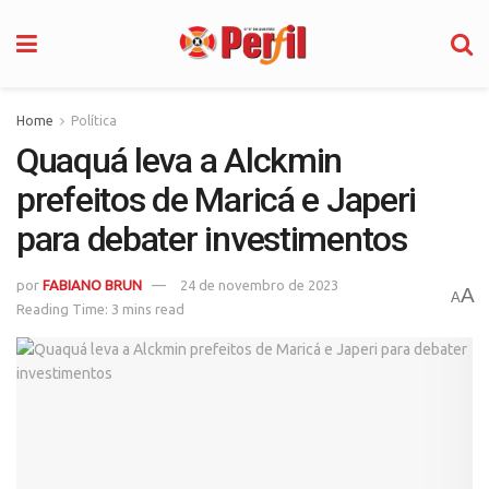
Home
Política
Quaquá leva a Alckmin
prefeitos de Maricá e Japeri
para debater investimentos
por
FABIANO BRUN
24 de novembro de 2023
A
A
Reading Time: 3 mins read