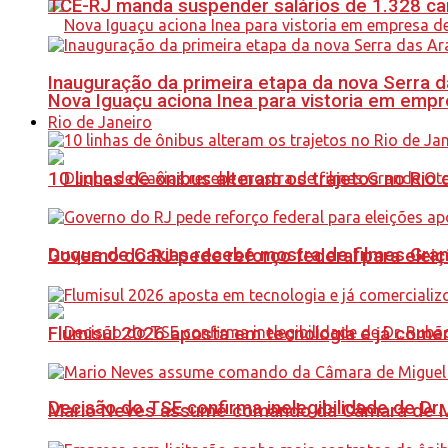
TCE-RJ manda suspender salários de 1.328 car
Inauguração da primeira etapa da nova Serra d
Nova Iguaçu aciona Inea para vistoria em empre
Rio de Janeiro
10 linhas de ônibus alteram os trajetos no Rio 
Duque de Caxias recebe mostra de filmes Gra
Governo do RJ pede reforço federal para elei
Flumisul 2026 aposta em tecnologia e já comer
Decisão do TSE confirma inelegibilidade de Dr. 
Mario Neves assume comando da Câmara de Mi