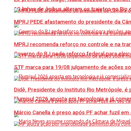
10 linhas de ônibus alteram os trajetos no Rio 
MPRJ PEDE afastamento do presidente da Câma
MPRJ recomenda reforço no controle e na tran
Governo do RJ pede reforço federal para elei
STF marca para 19/08 julgamento de ações s
Didê, Presidente do Instituto Rio Metrópole, 
Flumisul 2026 aposta em tecnologia e já comer
Márcio Canella é preso após PF achar fuzil em