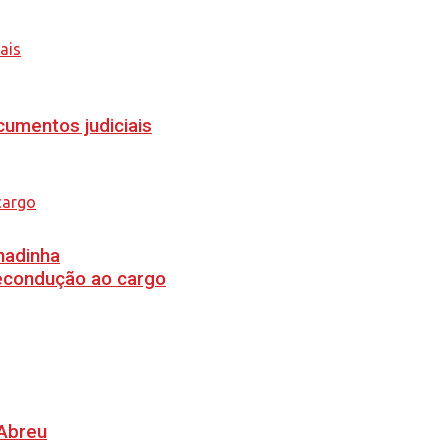
cumentos judiciais
hadinha
recondução ao cargo
 Abreu