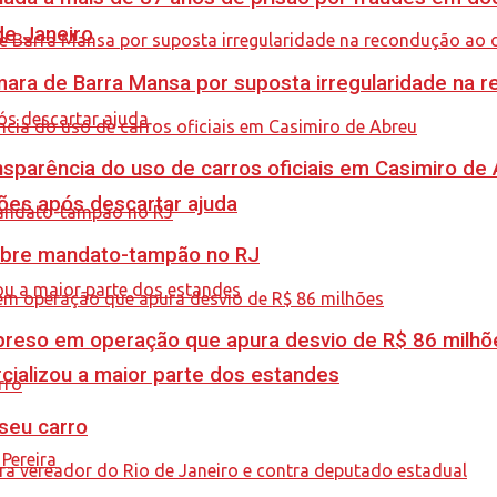
de Janeiro
ra de Barra Mansa por suposta irregularidade na 
sparência do uso de carros oficiais em Casimiro de
ções após descartar ajuda
obre mandato-tampão no RJ
é preso em operação que apura desvio de R$ 86 milhõ
cializou a maior parte dos estandes
 seu carro