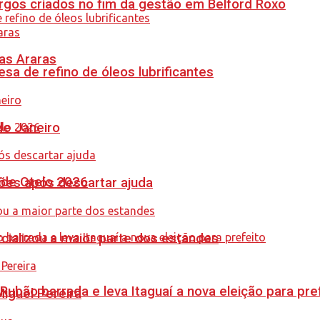
gos criados no fim da gestão em Belford Roxo
as Araras
sa de refino de óleos lubrificantes
de Janeiro
nde Otelo 2026
ções após descartar ajuda
cializou a maior parte dos estandes
Rubão barrada e leva Itaguaí a nova eleição para pre
guel Pereira