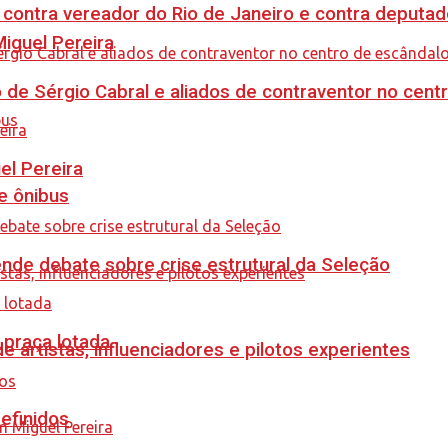
 contra vereador do Rio de Janeiro e contra deputad
guel Pereira
 de Sérgio Cabral e aliados de contraventor no centr
el Pereira
e ônibus
ende debate sobre crise estrutural da Seleção
 praça lotada
e artistas, influenciadores e pilotos experientes
efinidos