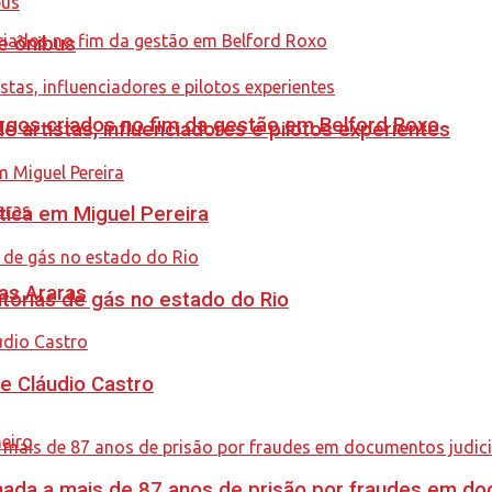
e ônibus
gos criados no fim da gestão em Belford Roxo
e artistas, influenciadores e pilotos experientes
tica em Miguel Pereira
as Araras
tórias de gás no estado do Rio
de Cláudio Castro
nada a mais de 87 anos de prisão por fraudes em do