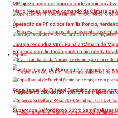
MP ajuíza ação por improbidade administrativa
Mario Neves assume comando da Câmara de Mi
Operação da PF coloca família Poncio, herdeiro
Justiça reconduz Vitor Ralha à Câmara de Migu
Empresa sem licitação ganha mais contratos d
Esporte
Brasil cai diante da Noruega e eliminação reac
Copa Itaguaí de Futebol Feminino começa com
Tragédia no céu do Rio interrompe trajetórias d
Supercopa Belford Roxo 2024: Semifinalistas D