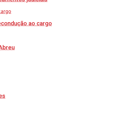
recondução ao cargo
 Abreu
es