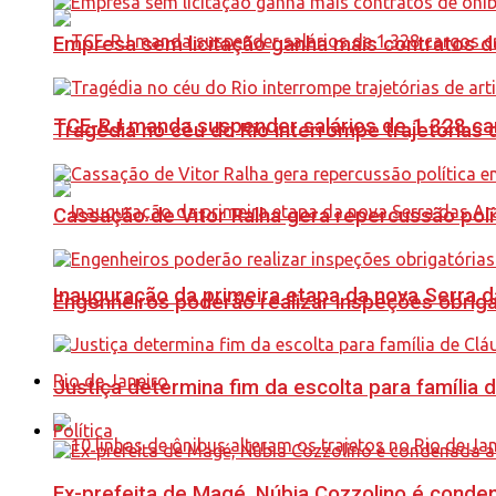
Empresa sem licitação ganha mais contratos d
TCE-RJ manda suspender salários de 1.328 car
Tragédia no céu do Rio interrompe trajetórias d
Cassação de Vitor Ralha gera repercussão polí
Inauguração da primeira etapa da nova Serra d
Engenheiros poderão realizar inspeções obriga
Rio de Janeiro
Justiça determina fim da escolta para família 
Política
Ex-prefeita de Magé, Núbia Cozzolino é conde