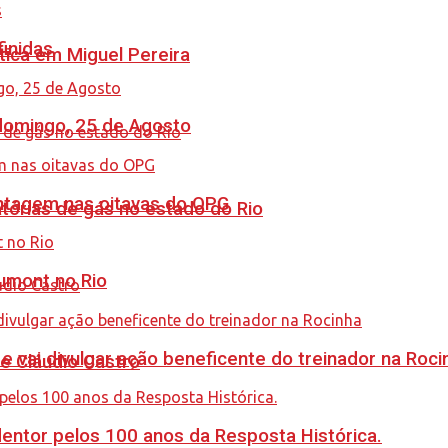
finidas
tica em Miguel Pereira
 domingo, 25 de Agosto
antagem nas oitavas do OPG
tórias de gás no estado do Rio
umont no Rio
 vai divulgar ação beneficente do treinador na Roci
de Cláudio Castro
ntor pelos 100 anos da Resposta Histórica.