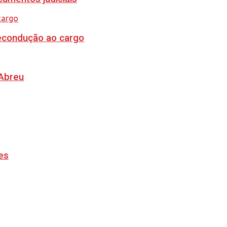
recondução ao cargo
 Abreu
es