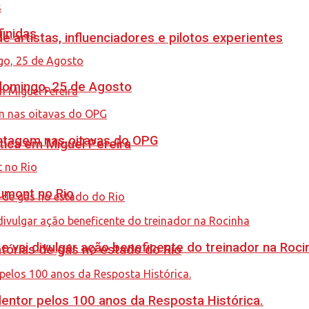
finidas
e artistas, influenciadores e pilotos experientes
 domingo, 25 de Agosto
antagem nas oitavas do OPG
tica em Miguel Pereira
umont no Rio
 vai divulgar ação beneficente do treinador na Roci
tórias de gás no estado do Rio
ntor pelos 100 anos da Resposta Histórica.