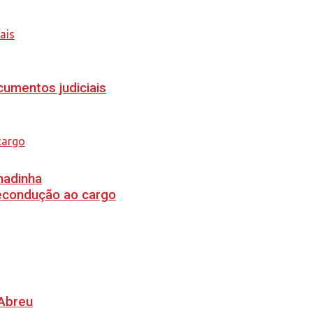
cumentos judiciais
hadinha
recondução ao cargo
 Abreu