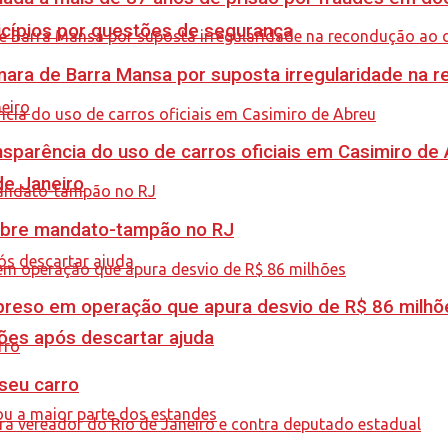
icípios por questões de segurança
ra de Barra Mansa por suposta irregularidade na 
sparência do uso de carros oficiais em Casimiro de
de Janeiro
obre mandato-tampão no RJ
é preso em operação que apura desvio de R$ 86 milhõ
ções após descartar ajuda
 seu carro