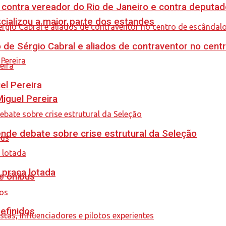
 contra vereador do Rio de Janeiro e contra deputad
cializou a maior parte dos estandes
 de Sérgio Cabral e aliados de contraventor no centr
el Pereira
guel Pereira
ende debate sobre crise estrutural da Seleção
 praça lotada
e ônibus
efinidos