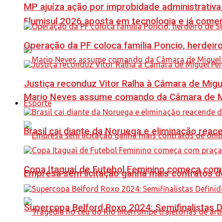
MP ajuíza ação por improbidade administrativa
Flumisul 2026 aposta em tecnologia e já comer
Operação da PF coloca família Poncio, herdeiro
Justiça reconduz Vitor Ralha à Câmara de Migu
Mario Neves assume comando da Câmara de Mi
Esporte
Brasil cai diante da Noruega e eliminação reac
Copa Itaguaí de Futebol Feminino começa com
Empresa sem licitação ganha mais contratos d
Supercopa Belford Roxo 2024: Semifinalistas D