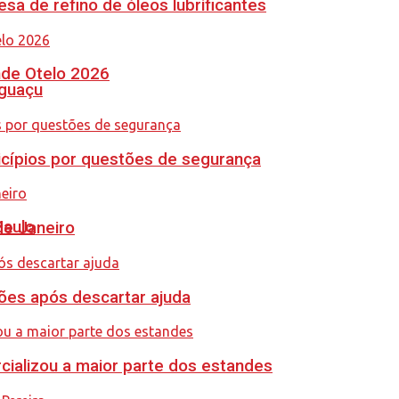
sa de refino de óleos lubrificantes
nde Otelo 2026
Iguaçu
icípios por questões de segurança
Paulo
de Janeiro
ções após descartar ajuda
cializou a maior parte dos estandes