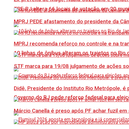
TRE-RJ altera 66 locais de votação em 20 mun
MPRJ PEDE afastamento do presidente da Câma
MPRJ recomenda reforço no controle e na tran
10 linhas de ônibus alteram os trajetos no Rio 
STF marca para 19/08 julgamento de ações s
Didê, Presidente do Instituto Rio Metrópole, 
Governo do RJ pede reforço federal para elei
Márcio Canella é preso após PF achar fuzil em