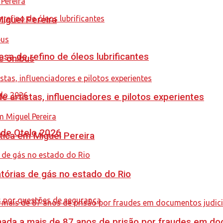
guel Pereira
sa de refino de óleos lubrificantes
e ônibus
e artistas, influenciadores e pilotos experientes
nde Otelo 2026
tica em Miguel Pereira
tórias de gás no estado do Rio
nada a mais de 87 anos de prisão por fraudes em do