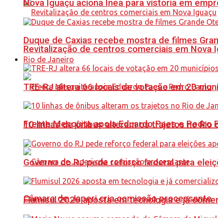
Nova Iguaçu aciona Inea para vistoria em empre
Duque de Caxias recebe mostra de filmes Gra
Revitalização de centros comerciais em Nova 
Rio de Janeiro
TRE-RJ altera 66 locais de votação em 20 mun
Frente Mesquita apoia Eduardo Paes e Pedro 
10 linhas de ônibus alteram os trajetos no Rio 
Governo do RJ pede reforço federal para elei
Câmara de Japeri cria comissão processante
Flumisul 2026 aposta em tecnologia e já comer