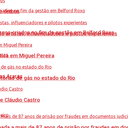
e ônibus
gos criados no fim da gestão em Belford Roxo
e artistas, influenciadores e pilotos experientes
tica em Miguel Pereira
as Araras
tórias de gás no estado do Rio
de Cláudio Castro
nada a mais de 87 anos de prisão por fraudes em do