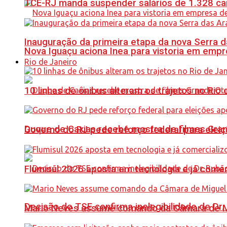
TCE-RJ manda suspender salários de 1.328 car
Inauguração da primeira etapa da nova Serra d
Nova Iguaçu aciona Inea para vistoria em empre
Rio de Janeiro
10 linhas de ônibus alteram os trajetos no Rio 
Duque de Caxias recebe mostra de filmes Gra
Governo do RJ pede reforço federal para elei
Flumisul 2026 aposta em tecnologia e já comer
Decisão do TSE confirma inelegibilidade de Dr. 
Mario Neves assume comando da Câmara de Mi