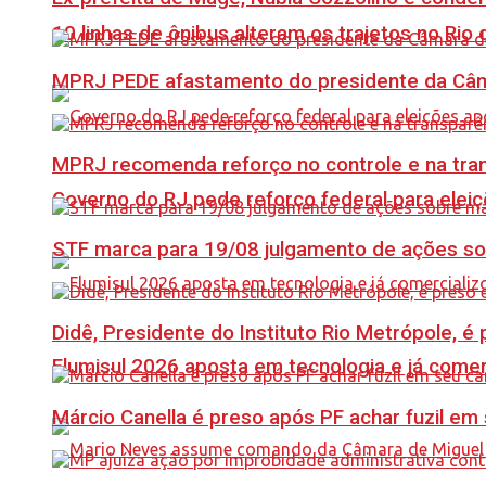
10 linhas de ônibus alteram os trajetos no Rio 
MPRJ PEDE afastamento do presidente da Câma
MPRJ recomenda reforço no controle e na tran
Governo do RJ pede reforço federal para elei
STF marca para 19/08 julgamento de ações s
Didê, Presidente do Instituto Rio Metrópole, 
Flumisul 2026 aposta em tecnologia e já comer
Márcio Canella é preso após PF achar fuzil em