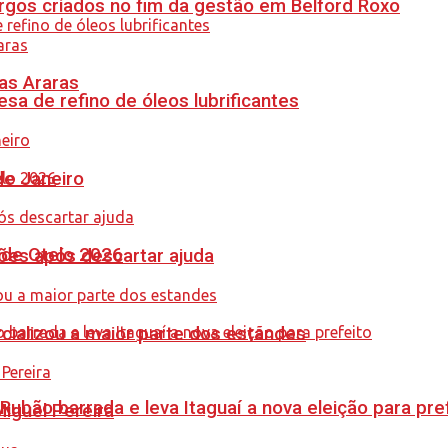
gos criados no fim da gestão em Belford Roxo
as Araras
sa de refino de óleos lubrificantes
de Janeiro
nde Otelo 2026
ções após descartar ajuda
cializou a maior parte dos estandes
Rubão barrada e leva Itaguaí a nova eleição para pre
guel Pereira