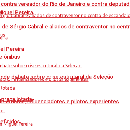
 contra vereador do Rio de Janeiro e contra deputad
guel Pereira
 de Sérgio Cabral e aliados de contraventor no centr
el Pereira
e ônibus
ende debate sobre crise estrutural da Seleção
 praça lotada
e artistas, influenciadores e pilotos experientes
efinidos