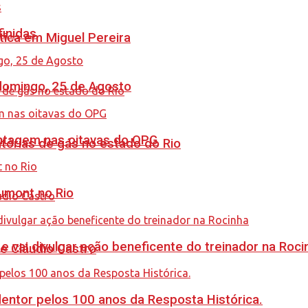
finidas
tica em Miguel Pereira
 domingo, 25 de Agosto
antagem nas oitavas do OPG
tórias de gás no estado do Rio
umont no Rio
 vai divulgar ação beneficente do treinador na Roci
de Cláudio Castro
ntor pelos 100 anos da Resposta Histórica.