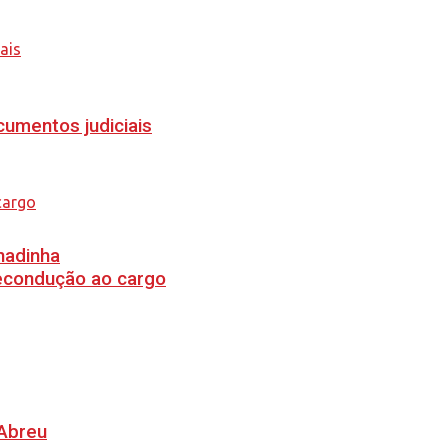
cumentos judiciais
hadinha
recondução ao cargo
 Abreu