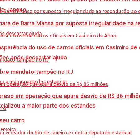
de Janeiro
ra de Barra Mansa por suposta irregularidade na 
sparência do uso de carros oficiais em Casimiro de
ções após descartar ajuda
obre mandato-tampão no RJ
é preso em operação que apura desvio de R$ 86 milhõ
cializou a maior parte dos estandes
 seu carro