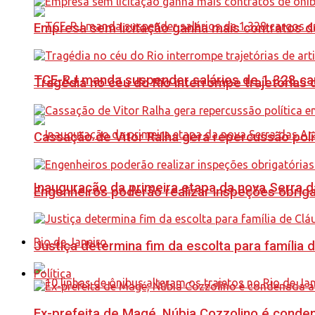
Empresa sem licitação ganha mais contratos d
TCE-RJ manda suspender salários de 1.328 car
Tragédia no céu do Rio interrompe trajetórias d
Cassação de Vitor Ralha gera repercussão polí
Inauguração da primeira etapa da nova Serra d
Engenheiros poderão realizar inspeções obriga
Rio de Janeiro
Justiça determina fim da escolta para família 
Política
Ex-prefeita de Magé, Núbia Cozzolino é conde