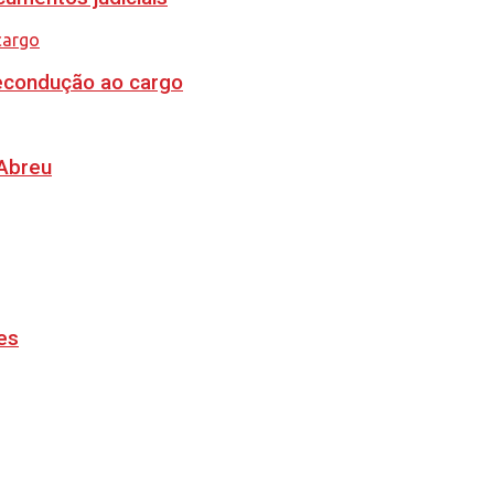
recondução ao cargo
 Abreu
es