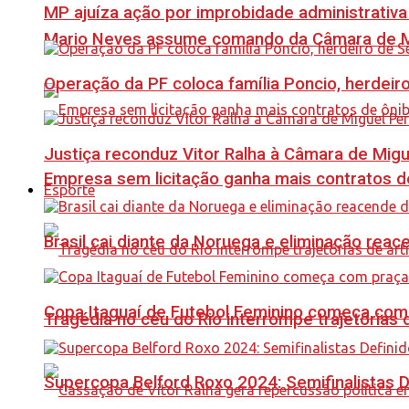
MP ajuíza ação por improbidade administrativa
Mario Neves assume comando da Câmara de Mi
Operação da PF coloca família Poncio, herdeiro
Justiça reconduz Vitor Ralha à Câmara de Migu
Empresa sem licitação ganha mais contratos d
Esporte
Brasil cai diante da Noruega e eliminação reac
Copa Itaguaí de Futebol Feminino começa com
Tragédia no céu do Rio interrompe trajetórias d
Supercopa Belford Roxo 2024: Semifinalistas D