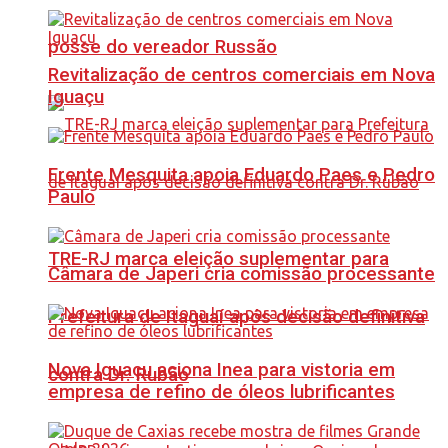
posse do vereador Russão
Revitalização de centros comerciais em Nova
Iguaçu
Frente Mesquita apoia Eduardo Paes e Pedro
Paulo
TRE-RJ marca eleição suplementar para
Câmara de Japeri cria comissão processante
Prefeitura de Itaguaí após decisão definitiva
Nova Iguaçu aciona Inea para vistoria em
contra Dr. Rubão
empresa de refino de óleos lubrificantes