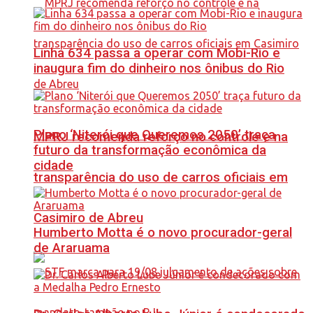
Linha 634 passa a operar com Mobi-Rio e
inaugura fim do dinheiro nos ônibus do Rio
Plano ‘Niterói que Queremos 2050’ traça
MPRJ recomenda reforço no controle e na
futuro da transformação econômica da
cidade
transparência do uso de carros oficiais em
Casimiro de Abreu
Humberto Motta é o novo procurador-geral
de Araruama