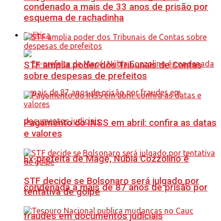
condenado a mais de 33 anos de prisão por
esquema de rachadinha
Política
STF amplia poder dos Tribunais de Contas
sobre despesas de prefeitos
Pagamento do INSS em abril: confira as datas
e valores
Ex-prefeita de Magé, Núbia Cozzolino é
STF decide se Bolsonaro será julgado por
condenada a mais de 87 anos de prisão por
tentativa de golpe
fraudes em documentos judiciais