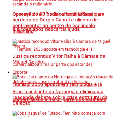
Governo do RJ pede reforço federal para
Operação da PF coloca família Poncio,
herdeiro de Sérgio Cabral e aliados de
contraventor no centro de escândalo
eleições após descartar ajuda
milionário
Justiça reconduz Vitor Ralha à Câmara de
Miguel Pereira
Esporte
Flumisul 2026 aposta em tecnologia e já
Brasil cai diante da Noruega e eliminação
reacende debate sobre crise estrutural da
comercializou a maior parte dos estandes
Seleção