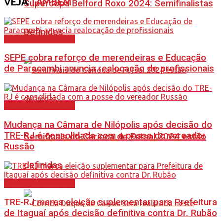
VEJA
TAMBÉM
Supercopa Belford Roxo 2024: Semifinalistas
Definidos
Baixada Fluminense
SEPE cobra reforço de merendeiras e Educação
de Paracambi anuncia realocação de profissionais
Baixada Fluminense
Mudança na Câmara de Nilópolis após decisão do
TRE-RJ é consolidada com a posse do vereador
Semifinais do Carioca de Futsal 2024 estão
Russão
definidas
Baixada Fluminense
TRE-RJ marca eleição suplementar para Prefeitura
de Itaguaí após decisão definitiva contra Dr. Rubão