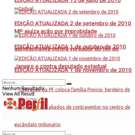
EDIÇÃO ATUALIZADA 15 de julho de 2010
EDIÇÃO ATUALIZADA 2 de setembro de 2010
MP ajuíza ação por improbidade
EDIÇÃO ATUALIZADA 1 de outubro de 2010
administrativa contra vereador do Rio de
Janeiro e contra deputado estadual
EDIÇÃO ATUALIZADA 1 de novembro de 2010
Nenhum Resultado
View All Result