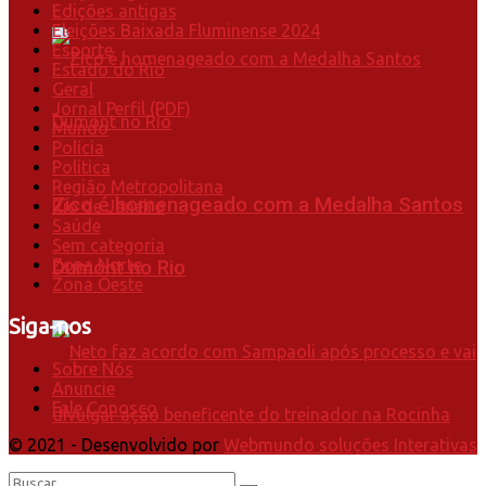
Edições antigas
Eleições Baixada Fluminense 2024
Esporte
Estado do Rio
Geral
Jornal Perfil (PDF)
Mundo
Polícia
Política
Região Metropolitana
Zico é homenageado com a Medalha Santos
Rio de Janeiro
Saúde
Sem categoria
Zona Norte
Dumont no Rio
Zona Oeste
Siga-nos
Sobre Nós
Anuncie
Fale Conosco
© 2021 - Desenvolvido por
Webmundo soluções Interativas