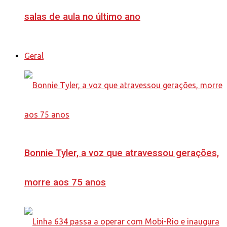
salas de aula no último ano
Geral
Bonnie Tyler, a voz que atravessou gerações,
morre aos 75 anos