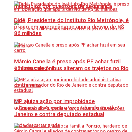
municípios por questões de segurança
Didê, Presidente do Instituto Rio Metrópole, é
preso em operação que apura desvio de R$
86 milhões
Márcio Canella é preso após PF achar fuzil
em seu carro
10 linhas de ônibus alteram os trajetos no Rio
de Janeiro
MP ajuíza ação por improbidade
administrativa contra vereador do Rio de
Janeiro e contra deputado estadual