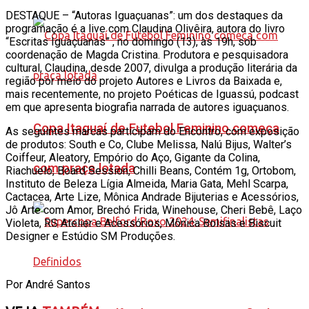
DESTAQUE – “Autoras Iguaçuanas”: um dos destaques da
programação é a live com Claudina Olivêira, autora do livro
“Escritas Iguaçuanas” , no domingo (13), às 19h, sob
coordenação de Magda Cristina. Produtora e pesquisadora
cultural, Claudina, desde 2007, divulga a produção literária da
região por meio do projeto Autores e Livros da Baixada e,
mais recentemente, no projeto Poéticas de Iguassú, podcast
em que apresenta biografia narrada de autores iguaçuanos.
Copa Itaguaí de Futebol Feminino começa
As seguintes marcas participam do Encontro, com exposição
de produtos: South e Co, Clube Melissa, Nalú Bijus, Walter’s
Coiffeur, Aleatory, Empório do Aço, Gigante da Colina,
com praça lotada
Riachuelo, Board Session, Chilli Beans, Contém 1g, Ortobom,
Instituto de Beleza Lígia Almeida, Maria Gata, Mehl Scarpa,
Cactacea, Arte Lize, Mônica Andrade Bijuterias e Acessórios,
Jô Arte com Amor, Brechó Frida, Winehouse, Cheri Bebê, Laço
Violeta, RS Atelier e Acessórios, Mônica Bolsas e Biscuit
Designer e Estúdio SM Produções.
Por André Santos