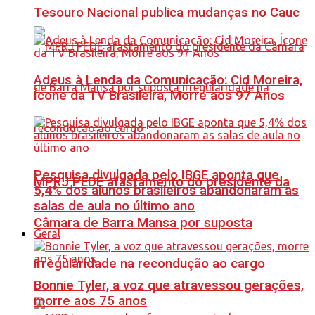
Tesouro Nacional publica mudanças no Cauc
Adeus à Lenda da Comunicação: Cid Moreira,
Ícone da TV Brasileira, Morre aos 97 Anos
Pesquisa divulgada pelo IBGE aponta que
MPRJ PEDE afastamento do presidente da
5,4% dos alunos brasileiros abandonaram as
salas de aula no último ano
Câmara de Barra Mansa por suposta
Geral
irregularidade na recondução ao cargo
Bonnie Tyler, a voz que atravessou gerações,
morre aos 75 anos