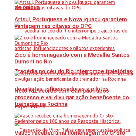
de ônibus
Artsul, Portuguesa e Nova Iguaçu garantem
vantagem nas oitavas do OPG
Zico é homenageado com a Medalha Santos
Dumont no Rio
Tragédia no céu do Rio interrompe trajetórias
de artistas, influenciadores e pilotos
Neto faz acordo com Sampaoli após
processo e vai divulgar ação beneficente do
treinador na Rocinha
experientes
Vasco recebeu uma homenagem do Cristo