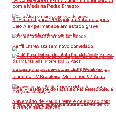
Dr. Carlos Alberto Lube Júnior é condecorado
com a Medalha Pedro Ernesto
STF marca para 19/08 julgamento de ações
Caio Álex permanece em estado grave
sobre mandato-tampão no RJ
Perfil Entrevista tem novo convidado
Adeus à Lenda da Comunicação: Cid Moreira,
Ícone da TV Brasileira, Morre aos 97 Anos
Didê, Presidente do Instituto Rio Metrópole, é
Aniversário de Paulo Freire é celebrado com
preso em operação que apura desvio de R$
a crença na Educação