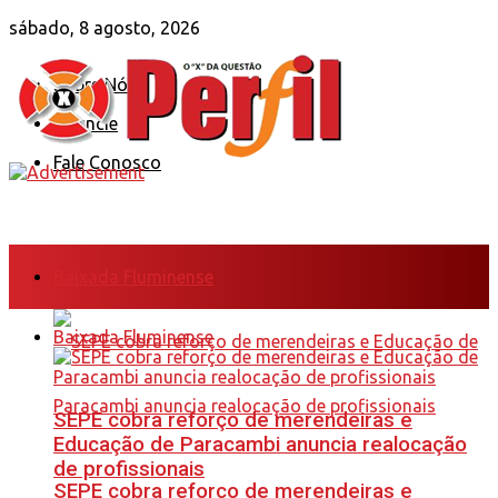
sábado, 8 agosto, 2026
Sobre Nós
Anuncie
Fale Conosco
Baixada Fluminense
Baixada Fluminense
SEPE cobra reforço de merendeiras e
Educação de Paracambi anuncia realocação
de profissionais
SEPE cobra reforço de merendeiras e