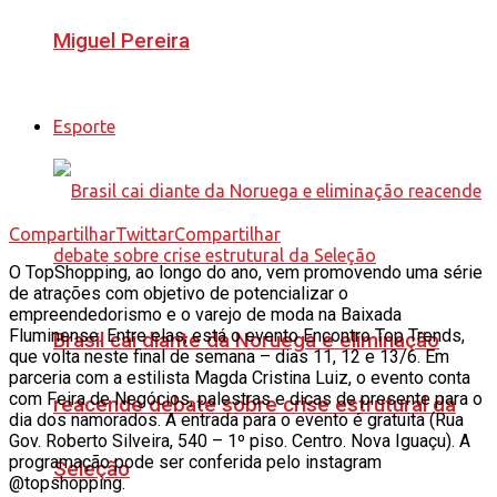
Miguel Pereira
Esporte
Compartilhar
Twittar
Compartilhar
O TopShopping, ao longo do ano, vem promovendo uma série
de atrações com objetivo de potencializar o
empreendedorismo e o varejo de moda na Baixada
Fluminense. Entre elas, está o evento Encontro Top Trends,
Brasil cai diante da Noruega e eliminação
que volta neste final de semana – dias 11, 12 e 13/6. Em
parceria com a estilista Magda Cristina Luiz, o evento conta
com Feira de Negócios, palestras e dicas de presente para o
reacende debate sobre crise estrutural da
dia dos namorados. A entrada para o evento é gratuita (Rua
Gov. Roberto Silveira, 540 – 1º piso. Centro. Nova Iguaçu). A
programação pode ser conferida pelo instagram
Seleção
@topshopping.