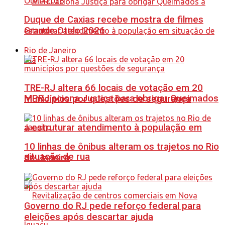
Duque de Caxias recebe mostra de filmes
Grande Otelo 2026
Rio de Janeiro
TRE-RJ altera 66 locais de votação em 20
MPRJ aciona Justiça para obrigar Queimados
municípios por questões de segurança
a estruturar atendimento à população em
10 linhas de ônibus alteram os trajetos no Rio
situação de rua
de Janeiro
Governo do RJ pede reforço federal para
eleições após descartar ajuda