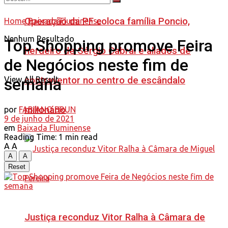
Operação da PF coloca família Poncio,
Home
Baixada Fluminense
Nenhum Resultado
Top Shopping promove Feira
herdeiro de Sérgio Cabral e aliados de
de Negócios neste fim de
View All Result
contraventor no centro de escândalo
semana
milionário
por
FABIANO BRUN
9 de junho de 2021
em
Baixada Fluminense
Reading Time: 1 min read
A
A
A
A
Reset
Justiça reconduz Vitor Ralha à Câmara de