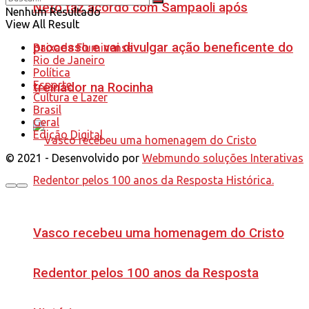
Neto faz acordo com Sampaoli após
Nenhum Resultado
View All Result
processo e vai divulgar ação beneficente do
Baixada Fluminense
Rio de Janeiro
Política
Esporte
treinador na Rocinha
Cultura e Lazer
Brasil
Geral
Edição Digital
© 2021 - Desenvolvido por
Webmundo soluções Interativas
Vasco recebeu uma homenagem do Cristo
Redentor pelos 100 anos da Resposta