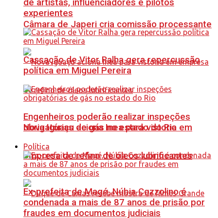
de artistas, influenciadores e pilotos
experientes
Câmara de Japeri cria comissão processante
Cassação de Vitor Ralha gera repercussão
política em Miguel Pereira
Engenheiros poderão realizar inspeções
Nova Iguaçu aciona Inea para vistoria em
obrigatórias de gás no estado do Rio
Política
empresa de refino de óleos lubrificantes
Ex-prefeita de Magé, Núbia Cozzolino é
condenada a mais de 87 anos de prisão por
fraudes em documentos judiciais