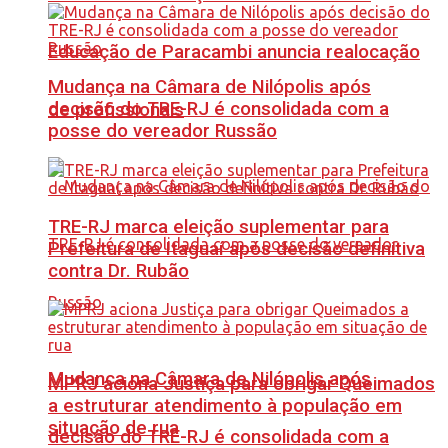
Educação de Paracambi anuncia realocação
Mudança na Câmara de Nilópolis após
decisão do TRE-RJ é consolidada com a
de profissionais
posse do vereador Russão
TRE-RJ marca eleição suplementar para
Prefeitura de Itaguaí após decisão definitiva
contra Dr. Rubão
Mudança na Câmara de Nilópolis após
MPRJ aciona Justiça para obrigar Queimados
a estruturar atendimento à população em
situação de rua
decisão do TRE-RJ é consolidada com a