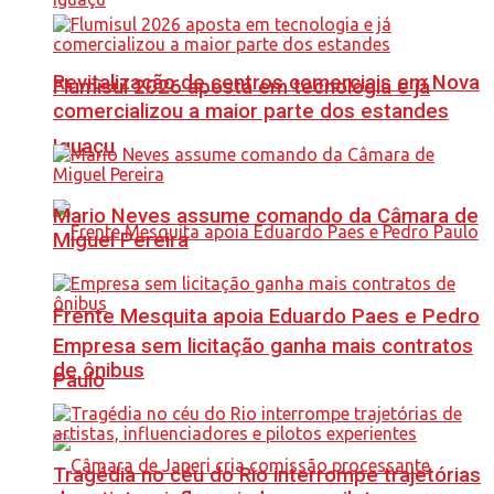
Revitalização de centros comerciais em Nova
Flumisul 2026 aposta em tecnologia e já
comercializou a maior parte dos estandes
Iguaçu
Mario Neves assume comando da Câmara de
Miguel Pereira
Frente Mesquita apoia Eduardo Paes e Pedro
Empresa sem licitação ganha mais contratos
de ônibus
Paulo
Tragédia no céu do Rio interrompe trajetórias