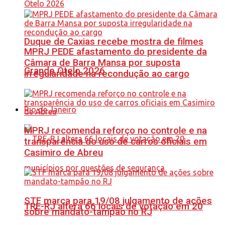
Duque de Caxias recebe mostra de filmes
MPRJ PEDE afastamento do presidente da
Câmara de Barra Mansa por suposta
Grande Otelo 2026
irregularidade na recondução ao cargo
Rio de Janeiro
MPRJ recomenda reforço no controle e na
transparência do uso de carros oficiais em
Casimiro de Abreu
STF marca para 19/08 julgamento de ações
TRE-RJ altera 66 locais de votação em 20
sobre mandato-tampão no RJ