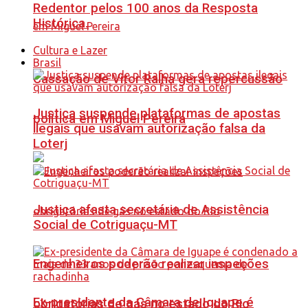
Redentor pelos 100 anos da Resposta
Histórica.
Cultura e Lazer
Brasil
Cassação de Vitor Ralha gera repercussão
Justiça suspende plataformas de apostas
política em Miguel Pereira
ilegais que usavam autorização falsa da
Loterj
Justiça afasta secretária de Assistência
Social de Cotriguaçu-MT
Engenheiros poderão realizar inspeções
Ex-presidente da Câmara de Iguape é
obrigatórias de gás no estado do Rio