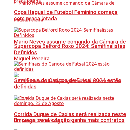
Copa Itaguaí de Futebol Feminino começa
com praça lotada
Mario Neves assume comando da Câmara de
Supercopa Belford Roxo 2024: Semifinalistas
Definidos
Miguel Pereira
Semifinais do Carioca de Futsal 2024 estão
definidas
Corrida Duque de Caxias será realizada neste
Empresa sem licitação ganha mais contratos
domingo, 25 de Agosto