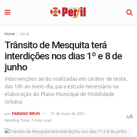
Home
Geral
Trânsito de Mesquita terá
interdições nos dias 1º e 8 de
junho
Intervenções serão realizadas em caráter de teste,
das 10h ao meio-dia, para estudo necessário na
elaboração do Plano Municipal de Mobilidade
Urbana
por
FABIANO BRUN
31 de maio de 2021
A
A
Reading Time: 2 mins read