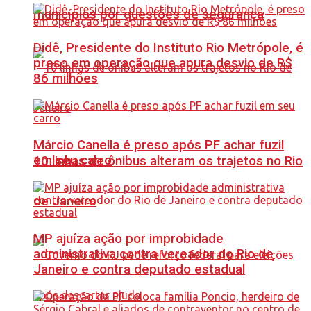
municípios por questões de segurança
Didê, Presidente do Instituto Rio Metrópole, é
preso em operação que apura desvio de R$
86 milhões
Márcio Canella é preso após PF achar fuzil
em seu carro
10 linhas de ônibus alteram os trajetos no Rio
de Janeiro
MP ajuíza ação por improbidade
administrativa contra vereador do Rio de
Janeiro e contra deputado estadual