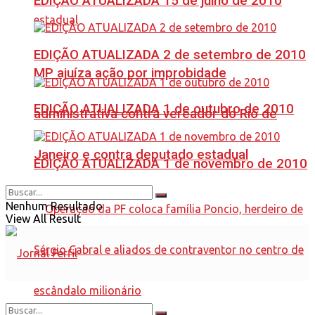
EDIÇÃO ATUALIZADA 15 de julho de 2010
EDIÇÃO ATUALIZADA 2 de setembro de 2010
MP ajuíza ação por improbidade
EDIÇÃO ATUALIZADA 1 de outubro de 2010
administrativa contra vereador do Rio de
Janeiro e contra deputado estadual
EDIÇÃO ATUALIZADA 1 de novembro de 2010
Nenhum Resultado
View All Result