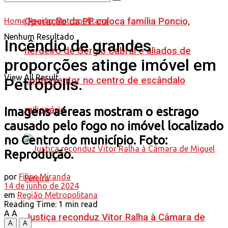
Operação da PF coloca família Poncio,
Home
Região Metropolitana
Nenhum Resultado
Incêndio de grandes
herdeiro de Sérgio Cabral e aliados de
proporções atinge imóvel em
View All Result
contraventor no centro de escândalo
Petrópolis.
milionário
Imagens aéreas mostram o estrago
causado pelo fogo no imóvel localizado
no Centro do município. Foto:
Reprodução.
por
Filipe Miranda
14 de junho de 2024
em
Região Metropolitana
Reading Time: 1 min read
A
A
Justiça reconduz Vitor Ralha à Câmara de
A
A