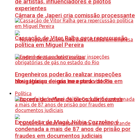
de artistas, influenciadores e pilotos
experientes
Câmara de Japeri cria comissão processante
Cassação de Vitor Ralha gera repercussão
política em Miguel Pereira
Engenheiros poderão realizar inspeções
Nova Iguaçu aciona Inea para vistoria em
obrigatórias de gás no estado do Rio
Política
empresa de refino de óleos lubrificantes
Ex-prefeita de Magé, Núbia Cozzolino é
condenada a mais de 87 anos de prisão por
fraudes em documentos judiciais