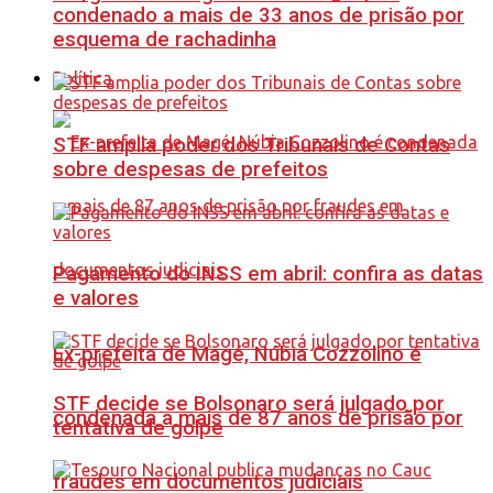
condenado a mais de 33 anos de prisão por
esquema de rachadinha
Política
STF amplia poder dos Tribunais de Contas
sobre despesas de prefeitos
Pagamento do INSS em abril: confira as datas
e valores
Ex-prefeita de Magé, Núbia Cozzolino é
STF decide se Bolsonaro será julgado por
condenada a mais de 87 anos de prisão por
tentativa de golpe
fraudes em documentos judiciais