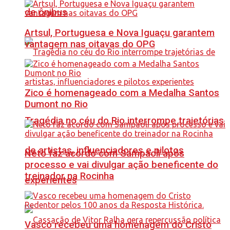
de ônibus
Artsul, Portuguesa e Nova Iguaçu garantem
vantagem nas oitavas do OPG
Zico é homenageado com a Medalha Santos
Dumont no Rio
Tragédia no céu do Rio interrompe trajetórias
de artistas, influenciadores e pilotos
Neto faz acordo com Sampaoli após
processo e vai divulgar ação beneficente do
treinador na Rocinha
experientes
Vasco recebeu uma homenagem do Cristo