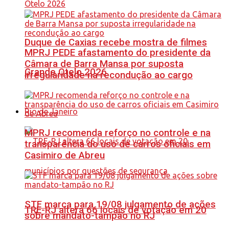
Duque de Caxias recebe mostra de filmes
MPRJ PEDE afastamento do presidente da
Câmara de Barra Mansa por suposta
Grande Otelo 2026
irregularidade na recondução ao cargo
Rio de Janeiro
MPRJ recomenda reforço no controle e na
transparência do uso de carros oficiais em
Casimiro de Abreu
STF marca para 19/08 julgamento de ações
TRE-RJ altera 66 locais de votação em 20
sobre mandato-tampão no RJ