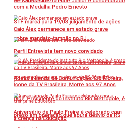
Dr. Carlos Alberto Lube Júnior é condecorado
com a Medalha Pedro Ernesto
STF marca para 19/08 julgamento de ações
Caio Álex permanece em estado grave
sobre mandato-tampão no RJ
Perfil Entrevista tem novo convidado
Adeus à Lenda da Comunicação: Cid Moreira,
Ícone da TV Brasileira, Morre aos 97 Anos
Didê, Presidente do Instituto Rio Metrópole, é
Aniversário de Paulo Freire é celebrado com
preso em operação que apura desvio de R$
a crença na Educação