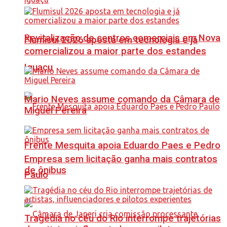
Revitalização de centros comerciais em Nova
Flumisul 2026 aposta em tecnologia e já
comercializou a maior parte dos estandes
Iguaçu
Mario Neves assume comando da Câmara de
Miguel Pereira
Frente Mesquita apoia Eduardo Paes e Pedro
Empresa sem licitação ganha mais contratos
de ônibus
Paulo
Tragédia no céu do Rio interrompe trajetórias