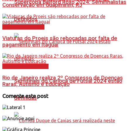
Supercopa Belford Roxo 2024: Semifinalistas
Conservação em Guapimirim, RJ
Definidos
Baixada Fluminense
Viaturas do Proeis são rebocadas por falta de
pagamento em Itaguaí
Região Metropolitana
Rio de Janeiro realiza 2º Congresso de Doenças
Semifinais do Carioca de Futsal 2024 estão
Raras, Autismo e Educação
Comente este post
definidas