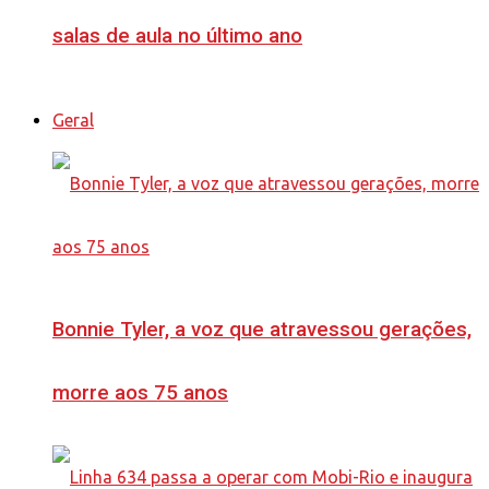
salas de aula no último ano
Geral
Bonnie Tyler, a voz que atravessou gerações,
morre aos 75 anos