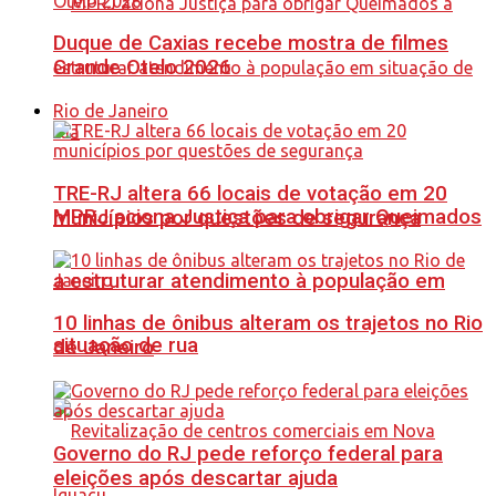
Duque de Caxias recebe mostra de filmes
Grande Otelo 2026
Rio de Janeiro
TRE-RJ altera 66 locais de votação em 20
MPRJ aciona Justiça para obrigar Queimados
municípios por questões de segurança
a estruturar atendimento à população em
10 linhas de ônibus alteram os trajetos no Rio
situação de rua
de Janeiro
Governo do RJ pede reforço federal para
eleições após descartar ajuda