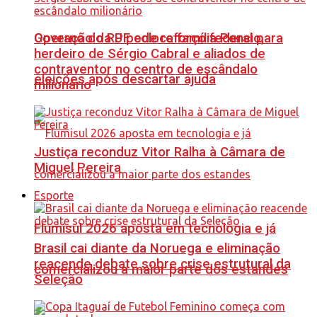
Governo do RJ pede reforço federal para
Operação da PF coloca família Poncio,
herdeiro de Sérgio Cabral e aliados de
contraventor no centro de escândalo
eleições após descartar ajuda
milionário
Justiça reconduz Vitor Ralha à Câmara de
Miguel Pereira
Esporte
Flumisul 2026 aposta em tecnologia e já
Brasil cai diante da Noruega e eliminação
reacende debate sobre crise estrutural da
comercializou a maior parte dos estandes
Seleção