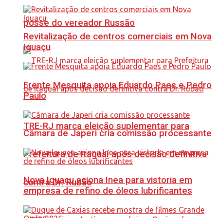
posse do vereador Russão
Revitalização de centros comerciais em Nova
Iguaçu
Frente Mesquita apoia Eduardo Paes e Pedro
Paulo
TRE-RJ marca eleição suplementar para
Câmara de Japeri cria comissão processante
Prefeitura de Itaguaí após decisão definitiva
Nova Iguaçu aciona Inea para vistoria em
contra Dr. Rubão
empresa de refino de óleos lubrificantes