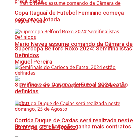
Copa Itaguaí de Futebol Feminino começa
com praça lotada
Mario Neves assume comando da Câmara de
Supercopa Belford Roxo 2024: Semifinalistas
Definidos
Miguel Pereira
Semifinais do Carioca de Futsal 2024 estão
definidas
Corrida Duque de Caxias será realizada neste
Empresa sem licitação ganha mais contratos
domingo, 25 de Agosto