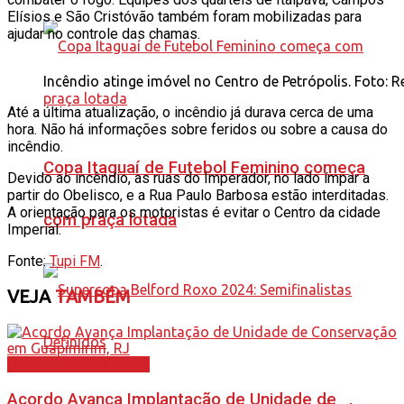
Elísios e São Cristóvão também foram mobilizadas para
ajudar no controle das chamas.
Incêndio atinge imóvel no Centro de Petrópolis. Foto: 
Até a última atualização, o incêndio já durava cerca de uma
hora. Não há informações sobre feridos ou sobre a causa do
incêndio.
Copa Itaguaí de Futebol Feminino começa
Devido ao incêndio, as ruas do Imperador, no lado ímpar a
partir do Obelisco, e a Rua Paulo Barbosa estão interditadas.
A orientação para os motoristas é evitar o Centro da cidade
com praça lotada
Imperial.
Fonte:
Tupi FM
.
VEJA
TAMBÉM
Região Metropolitana
Acordo Avança Implantação de Unidade de