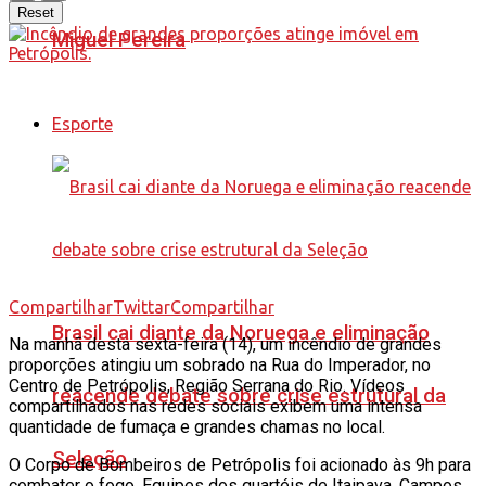
Reset
Miguel Pereira
Esporte
Compartilhar
Twittar
Compartilhar
Brasil cai diante da Noruega e eliminação
Na manhã desta sexta-feira (14), um incêndio de grandes
proporções atingiu um sobrado na Rua do Imperador, no
Centro de Petrópolis, Região Serrana do Rio. Vídeos
reacende debate sobre crise estrutural da
compartilhados nas redes sociais exibem uma intensa
quantidade de fumaça e grandes chamas no local.
Seleção
O Corpo de Bombeiros de Petrópolis foi acionado às 9h para
combater o fogo. Equipes dos quartéis de Itaipava, Campos