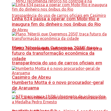
Linha 634 passa a operar com Mobi-Rio e
inaugura fim do dinheiro nos ônibus do Rio
Plano ‘Niterói que Queremos 2050’ traça
MPRJ recomenda reforço no controle e na
futuro da transformação econômica da
cidade
transparência do uso de carros oficiais em
Casimiro de Abreu
Humberto Motta é o novo procurador-geral
de Araruama