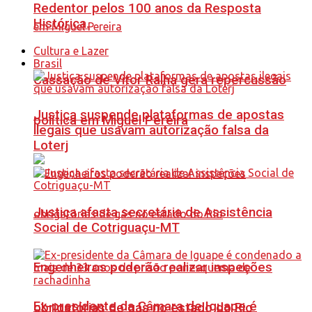
Redentor pelos 100 anos da Resposta
Histórica.
Cultura e Lazer
Brasil
Cassação de Vitor Ralha gera repercussão
Justiça suspende plataformas de apostas
política em Miguel Pereira
ilegais que usavam autorização falsa da
Loterj
Justiça afasta secretária de Assistência
Social de Cotriguaçu-MT
Engenheiros poderão realizar inspeções
Ex-presidente da Câmara de Iguape é
obrigatórias de gás no estado do Rio