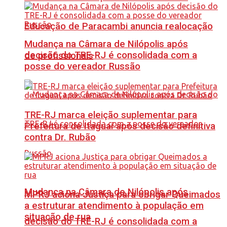
Educação de Paracambi anuncia realocação
Mudança na Câmara de Nilópolis após
decisão do TRE-RJ é consolidada com a
de profissionais
posse do vereador Russão
TRE-RJ marca eleição suplementar para
Prefeitura de Itaguaí após decisão definitiva
contra Dr. Rubão
Mudança na Câmara de Nilópolis após
MPRJ aciona Justiça para obrigar Queimados
a estruturar atendimento à população em
situação de rua
decisão do TRE-RJ é consolidada com a