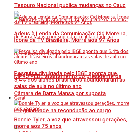
Tesouro Nacional publica mudanças no Cauc
Adeus à Lenda da Comunicação: Cid Moreira,
Ícone da TV Brasileira, Morre aos 97 Anos
Pesquisa divulgada pelo IBGE aponta que
MPRJ PEDE afastamento do presidente da
5,4% dos alunos brasileiros abandonaram as
salas de aula no último ano
Câmara de Barra Mansa por suposta
Geral
irregularidade na recondução ao cargo
Bonnie Tyler, a voz que atravessou gerações,
morre aos 75 anos