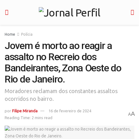
Home
Polícia
Jovem é morto ao reagir a
assalto no Recreio dos
Bandeirantes, Zona Oeste do
Rio de Janeiro.
Moradores reclamam dos constantes assaltos
ocorridos no bairro.
por
Filipe Miranda
16 de fevereiro de 2024
A
A
Reading Time: 2 mins read