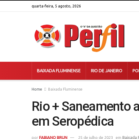
quarta-feira, 5 agosto, 2026
BAIXADA FLUMINENSE
RIO DE JANEIRO
PO
Home
Baixada Fluminense
Rio + Saneamento 
em Seropédica
por
FABIANO BRUN
25 de julho de 2023
em
Baixada 