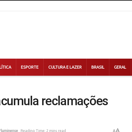
LÍTICA
ESPORTE
CULTURA E LAZER
BRASIL
GERAL
acumula reclamações
A
Fluminense
Reading Time: 2 mins read
A