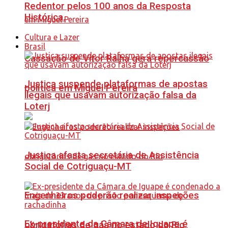
Redentor pelos 100 anos da Resposta
Histórica.
Cultura e Lazer
Brasil
Cassação de Vitor Ralha gera repercussão
Justiça suspende plataformas de apostas
política em Miguel Pereira
ilegais que usavam autorização falsa da
Loterj
Justiça afasta secretária de Assistência
Social de Cotriguaçu-MT
Engenheiros poderão realizar inspeções
Ex-presidente da Câmara de Iguape é
obrigatórias de gás no estado do Rio