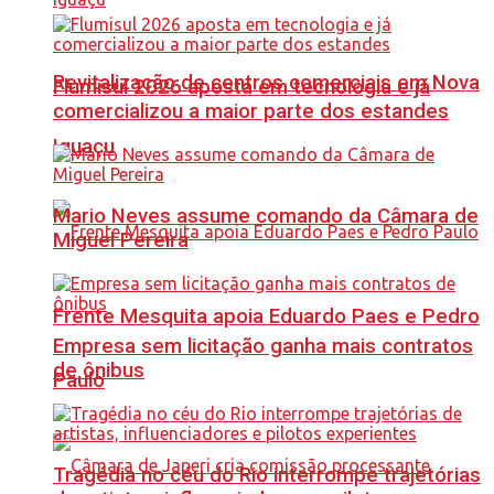
Revitalização de centros comerciais em Nova
Flumisul 2026 aposta em tecnologia e já
comercializou a maior parte dos estandes
Iguaçu
Mario Neves assume comando da Câmara de
Miguel Pereira
Frente Mesquita apoia Eduardo Paes e Pedro
Empresa sem licitação ganha mais contratos
de ônibus
Paulo
Tragédia no céu do Rio interrompe trajetórias