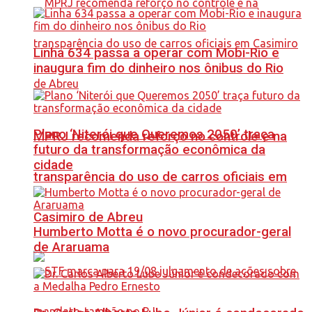
Linha 634 passa a operar com Mobi-Rio e
inaugura fim do dinheiro nos ônibus do Rio
Plano ‘Niterói que Queremos 2050’ traça
MPRJ recomenda reforço no controle e na
futuro da transformação econômica da
cidade
transparência do uso de carros oficiais em
Casimiro de Abreu
Humberto Motta é o novo procurador-geral
de Araruama