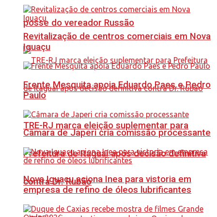
posse do vereador Russão
Revitalização de centros comerciais em Nova
Iguaçu
Frente Mesquita apoia Eduardo Paes e Pedro
Paulo
TRE-RJ marca eleição suplementar para
Câmara de Japeri cria comissão processante
Prefeitura de Itaguaí após decisão definitiva
Nova Iguaçu aciona Inea para vistoria em
contra Dr. Rubão
empresa de refino de óleos lubrificantes