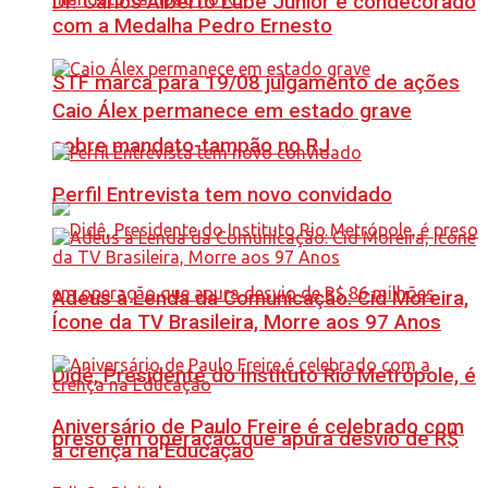
Dr. Carlos Alberto Lube Júnior é condecorado
com a Medalha Pedro Ernesto
STF marca para 19/08 julgamento de ações
Caio Álex permanece em estado grave
sobre mandato-tampão no RJ
Perfil Entrevista tem novo convidado
Adeus à Lenda da Comunicação: Cid Moreira,
Ícone da TV Brasileira, Morre aos 97 Anos
Didê, Presidente do Instituto Rio Metrópole, é
Aniversário de Paulo Freire é celebrado com
preso em operação que apura desvio de R$
a crença na Educação