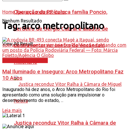
Operação da PF coloca família Poncio,
Home
Tag
arco metropolitano
Nenhum Resultado
Tag:
arco metropolitano
herdeiro de Sérgio Cabral e aliados de
View All Result
contraventor no centro de escândalo
Região Metropolitana
milionário
Mal Iluminado e Inseguro: Arco Metropolitano Faz
10 Anos
Inaugurado há dez anos, o Arco Metropolitano do Rio foi
apresentado como uma solução para impulsionar o
desenvolvimento do estado, ...
Leia mais
Justiça reconduz Vitor Ralha à Câmara de