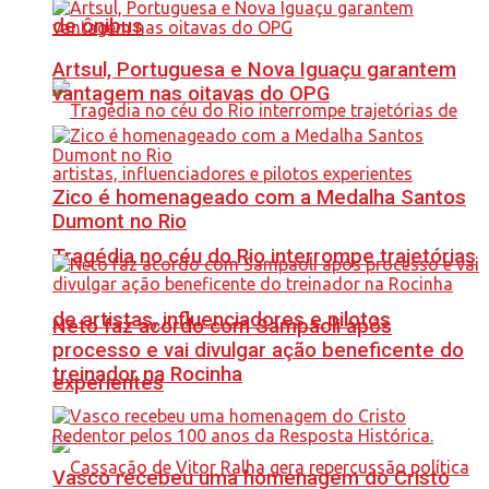
de ônibus
Artsul, Portuguesa e Nova Iguaçu garantem
vantagem nas oitavas do OPG
Zico é homenageado com a Medalha Santos
Dumont no Rio
Tragédia no céu do Rio interrompe trajetórias
de artistas, influenciadores e pilotos
Neto faz acordo com Sampaoli após
processo e vai divulgar ação beneficente do
treinador na Rocinha
experientes
Vasco recebeu uma homenagem do Cristo