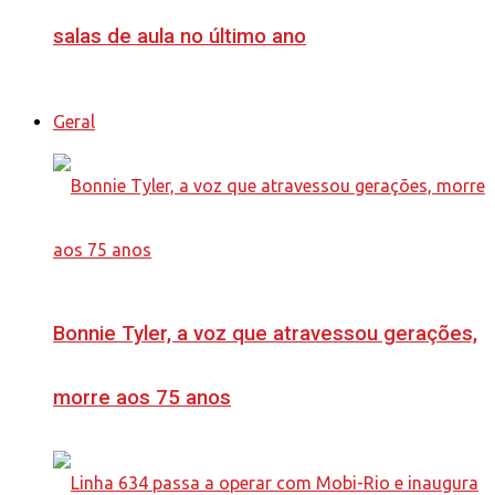
salas de aula no último ano
Geral
Bonnie Tyler, a voz que atravessou gerações,
morre aos 75 anos