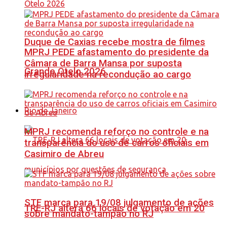
Duque de Caxias recebe mostra de filmes
MPRJ PEDE afastamento do presidente da
Câmara de Barra Mansa por suposta
Grande Otelo 2026
irregularidade na recondução ao cargo
Rio de Janeiro
MPRJ recomenda reforço no controle e na
transparência do uso de carros oficiais em
Casimiro de Abreu
STF marca para 19/08 julgamento de ações
TRE-RJ altera 66 locais de votação em 20
sobre mandato-tampão no RJ