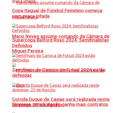
Copa Itaguaí de Futebol Feminino começa
com praça lotada
Mario Neves assume comando da Câmara de
Supercopa Belford Roxo 2024: Semifinalistas
Definidos
Miguel Pereira
Semifinais do Carioca de Futsal 2024 estão
definidas
Corrida Duque de Caxias será realizada neste
Empresa sem licitação ganha mais contratos
domingo, 25 de Agosto