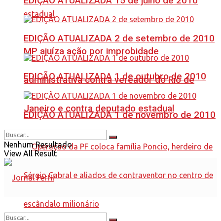
EDIÇÃO ATUALIZADA 15 de julho de 2010
EDIÇÃO ATUALIZADA 2 de setembro de 2010
MP ajuíza ação por improbidade
EDIÇÃO ATUALIZADA 1 de outubro de 2010
administrativa contra vereador do Rio de
Janeiro e contra deputado estadual
EDIÇÃO ATUALIZADA 1 de novembro de 2010
Nenhum Resultado
View All Result