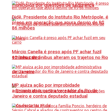
municípios por questões de segurança
Didê, Presidente do Instituto Rio Metrópole, é
preso em operação que apura desvio de R$
86 milhões
Márcio Canella é preso após PF achar fuzil
em seu carro
10 linhas de ônibus alteram os trajetos no Rio
de Janeiro
MP ajuíza ação por improbidade
administrativa contra vereador do Rio de
Janeiro e contra deputado estadual