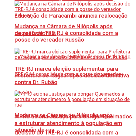
Educação de Paracambi anuncia realocação
Mudança na Câmara de Nilópolis após
decisão do TRE-RJ é consolidada com a
de profissionais
posse do vereador Russão
TRE-RJ marca eleição suplementar para
Prefeitura de Itaguaí após decisão definitiva
contra Dr. Rubão
Mudança na Câmara de Nilópolis após
MPRJ aciona Justiça para obrigar Queimados
a estruturar atendimento à população em
situação de rua
decisão do TRE-RJ é consolidada com a