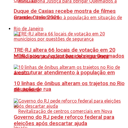
Duque de Caxias recebe mostra de filmes
Grande Otelo 2026
Rio de Janeiro
TRE-RJ altera 66 locais de votação em 20
MPRJ aciona Justiça para obrigar Queimados
municípios por questões de segurança
a estruturar atendimento à população em
10 linhas de ônibus alteram os trajetos no Rio
situação de rua
de Janeiro
Governo do RJ pede reforço federal para
eleições após descartar ajuda