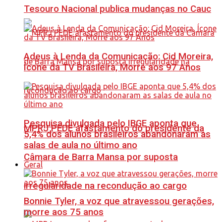
Tesouro Nacional publica mudanças no Cauc
Adeus à Lenda da Comunicação: Cid Moreira,
Ícone da TV Brasileira, Morre aos 97 Anos
Pesquisa divulgada pelo IBGE aponta que
MPRJ PEDE afastamento do presidente da
5,4% dos alunos brasileiros abandonaram as
salas de aula no último ano
Câmara de Barra Mansa por suposta
Geral
irregularidade na recondução ao cargo
Bonnie Tyler, a voz que atravessou gerações,
morre aos 75 anos