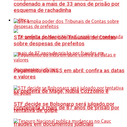
condenado a mais de 33 anos de prisão por
esquema de rachadinha
Política
STF amplia poder dos Tribunais de Contas
sobre despesas de prefeitos
Pagamento do INSS em abril: confira as datas
e valores
Ex-prefeita de Magé, Núbia Cozzolino é
STF decide se Bolsonaro será julgado por
condenada a mais de 87 anos de prisão por
tentativa de golpe
fraudes em documentos judiciais