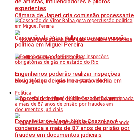
de artistas, influenciadores e pilotos
experientes
Câmara de Japeri cria comissão processante
Cassação de Vitor Ralha gera repercussão
política em Miguel Pereira
Engenheiros poderão realizar inspeções
Nova Iguaçu aciona Inea para vistoria em
obrigatórias de gás no estado do Rio
Política
empresa de refino de óleos lubrificantes
Ex-prefeita de Magé, Núbia Cozzolino é
condenada a mais de 87 anos de prisão por
fraudes em documentos judiciais