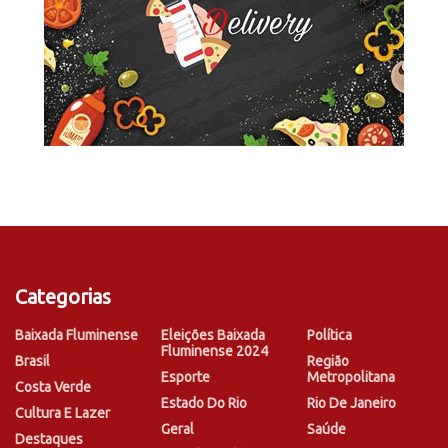
Categorias
Baixada Fluminense
Eleições Baixada
Política
Fluminense 2024
Brasil
Região
Esporte
Metropolitana
Costa Verde
Estado Do Rio
Rio De Janeiro
Cultura E Lazer
Geral
Saúde
Destaques