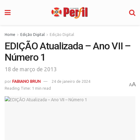
Home
Edição Digital
Edição Digital
EDIÇÃO Atualizada – Ano VII –
Número 1
18 de março de 2013
por
FABIANO BRUN
24 de janeiro de 2024
A
A
Reading Time: 1 min read