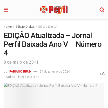
Home
Edição Digital
Edição Digital
EDIÇÃO Atualizada – Jornal
Perfil Baixada Ano V – Número
4
8 de maio de 2011
por
FABIANO BRUN
24 de janeiro de 2024
A
A
Reading Time: 1 min read