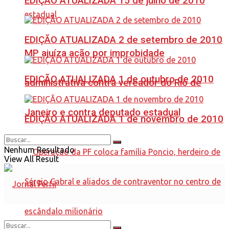
EDIÇÃO ATUALIZADA 15 de julho de 2010
EDIÇÃO ATUALIZADA 2 de setembro de 2010
MP ajuíza ação por improbidade
EDIÇÃO ATUALIZADA 1 de outubro de 2010
administrativa contra vereador do Rio de
Janeiro e contra deputado estadual
EDIÇÃO ATUALIZADA 1 de novembro de 2010
Nenhum Resultado
View All Result