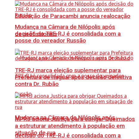
Educação de Paracambi anuncia realocação
Mudança na Câmara de Nilópolis após
decisão do TRE-RJ é consolidada com a
de profissionais
posse do vereador Russão
TRE-RJ marca eleição suplementar para
Prefeitura de Itaguaí após decisão definitiva
contra Dr. Rubão
Mudança na Câmara de Nilópolis após
MPRJ aciona Justiça para obrigar Queimados
a estruturar atendimento à população em
situação de rua
decisão do TRE-RJ é consolidada com a