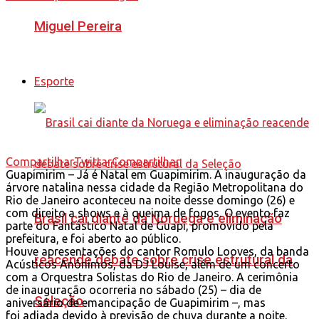
Miguel Pereira
Esporte
Compartilhar
Twittar
Compartilhar
Guapimirim – Já é Natal em Guapimirim. A inauguração da
árvore natalina nessa cidade da Região Metropolitana do
Rio de Janeiro aconteceu na noite desse domingo (26) e
com direito a shows e à queima de fogos. O evento faz
Brasil cai diante da Noruega e eliminação
parte do Fantástico Natal de Guapi, promovido pela
prefeitura, e foi aberto ao público.
Houve apresentações do cantor Romulo Looves, da banda
reacende debate sobre crise estrutural da
Acústicos Anônimos, da DJ Louise, além de um concerto
com a Orquestra Solistas do Rio de Janeiro. A cerimônia
de inauguração ocorreria no sábado (25) – dia de
Seleção
aniversário de emancipação de Guapimirim –, mas
foi adiada devido à previsão de chuva durante a noite.