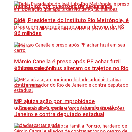
municípios por questões de segurança
Didê, Presidente do Instituto Rio Metrópole, é
preso em operação que apura desvio de R$
86 milhões
Márcio Canella é preso após PF achar fuzil
em seu carro
10 linhas de ônibus alteram os trajetos no Rio
de Janeiro
MP ajuíza ação por improbidade
administrativa contra vereador do Rio de
Janeiro e contra deputado estadual