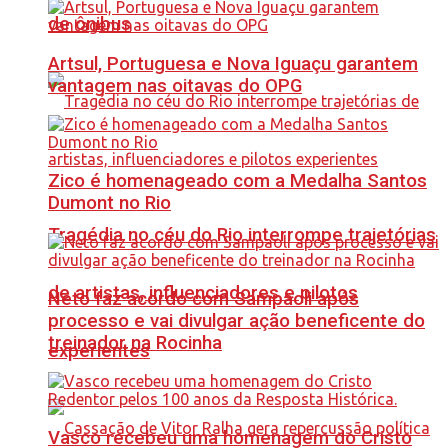
de ônibus
Artsul, Portuguesa e Nova Iguaçu garantem
vantagem nas oitavas do OPG
Zico é homenageado com a Medalha Santos
Dumont no Rio
Tragédia no céu do Rio interrompe trajetórias
de artistas, influenciadores e pilotos
Neto faz acordo com Sampaoli após
processo e vai divulgar ação beneficente do
treinador na Rocinha
experientes
Vasco recebeu uma homenagem do Cristo