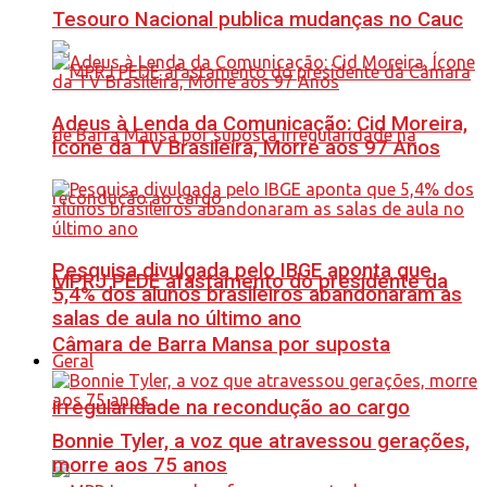
Tesouro Nacional publica mudanças no Cauc
Adeus à Lenda da Comunicação: Cid Moreira,
Ícone da TV Brasileira, Morre aos 97 Anos
Pesquisa divulgada pelo IBGE aponta que
MPRJ PEDE afastamento do presidente da
5,4% dos alunos brasileiros abandonaram as
salas de aula no último ano
Câmara de Barra Mansa por suposta
Geral
irregularidade na recondução ao cargo
Bonnie Tyler, a voz que atravessou gerações,
morre aos 75 anos