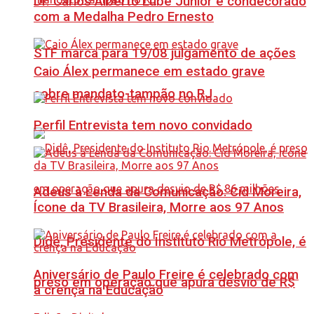
Dr. Carlos Alberto Lube Júnior é condecorado
com a Medalha Pedro Ernesto
STF marca para 19/08 julgamento de ações
Caio Álex permanece em estado grave
sobre mandato-tampão no RJ
Perfil Entrevista tem novo convidado
Adeus à Lenda da Comunicação: Cid Moreira,
Ícone da TV Brasileira, Morre aos 97 Anos
Didê, Presidente do Instituto Rio Metrópole, é
Aniversário de Paulo Freire é celebrado com
preso em operação que apura desvio de R$
a crença na Educação