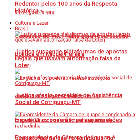
Redentor pelos 100 anos da Resposta
Histórica.
Cultura e Lazer
Brasil
Cassação de Vitor Ralha gera repercussão
Justiça suspende plataformas de apostas
política em Miguel Pereira
ilegais que usavam autorização falsa da
Loterj
Justiça afasta secretária de Assistência
Social de Cotriguaçu-MT
Engenheiros poderão realizar inspeções
Ex-presidente da Câmara de Iguape é
obrigatórias de gás no estado do Rio