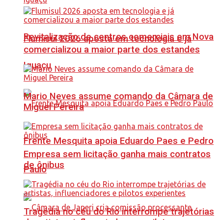
Revitalização de centros comerciais em Nova
Flumisul 2026 aposta em tecnologia e já
comercializou a maior parte dos estandes
Iguaçu
Mario Neves assume comando da Câmara de
Miguel Pereira
Frente Mesquita apoia Eduardo Paes e Pedro
Empresa sem licitação ganha mais contratos
de ônibus
Paulo
Tragédia no céu do Rio interrompe trajetórias