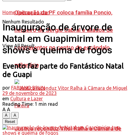
Operação da PF coloca família Poncio,
Home
Cultura e Lazer
Nenhum Resultado
Inauguração de árvore de
herdeiro de Sérgio Cabral e aliados de
Natal em Guapimirim tem
View All Result
contraventor no centro de escândalo
shows e queima de fogos
milionário
Evento faz parte do Fantástico Natal
de Guapi
por
FABIANO BRUN
29 de novembro de 2023
em
Cultura e Lazer
Reading Time: 1 min read
A
A
A
A
Reset
Justiça reconduz Vitor Ralha à Câmara de