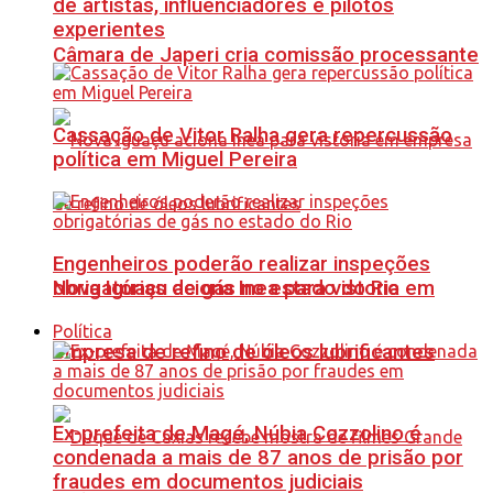
de artistas, influenciadores e pilotos
experientes
Câmara de Japeri cria comissão processante
Cassação de Vitor Ralha gera repercussão
política em Miguel Pereira
Engenheiros poderão realizar inspeções
Nova Iguaçu aciona Inea para vistoria em
obrigatórias de gás no estado do Rio
Política
empresa de refino de óleos lubrificantes
Ex-prefeita de Magé, Núbia Cozzolino é
condenada a mais de 87 anos de prisão por
fraudes em documentos judiciais