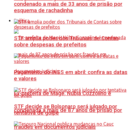
condenado a mais de 33 anos de prisão por
esquema de rachadinha
Política
STF amplia poder dos Tribunais de Contas
sobre despesas de prefeitos
Pagamento do INSS em abril: confira as datas
e valores
Ex-prefeita de Magé, Núbia Cozzolino é
STF decide se Bolsonaro será julgado por
condenada a mais de 87 anos de prisão por
tentativa de golpe
fraudes em documentos judiciais