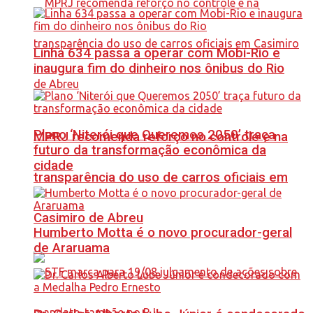
Linha 634 passa a operar com Mobi-Rio e
inaugura fim do dinheiro nos ônibus do Rio
Plano ‘Niterói que Queremos 2050’ traça
MPRJ recomenda reforço no controle e na
futuro da transformação econômica da
cidade
transparência do uso de carros oficiais em
Casimiro de Abreu
Humberto Motta é o novo procurador-geral
de Araruama