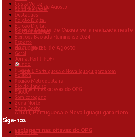
Costa Verde
Cultura e Lazer
Destaques
Edição Digital
Edição Digital
Corrida Duque de Caxias será realizada neste
Edições antigas
Eleições Baixada Fluminense 2024
Esporte
domingo, 25 de Agosto
Estado do Rio
Geral
Jornal Perfil (PDF)
Mundo
Polícia
Política
Região Metropolitana
Rio de Janeiro
Saúde
Sem categoria
Zona Norte
Zona Oeste
Artsul, Portuguesa e Nova Iguaçu garantem
Siga-nos
vantagem nas oitavas do OPG
Sobre Nós