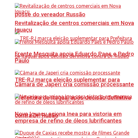
posse do vereador Russão
Revitalização de centros comerciais em Nova
Iguaçu
Frente Mesquita apoia Eduardo Paes e Pedro
Paulo
TRE-RJ marca eleição suplementar para
Câmara de Japeri cria comissão processante
Prefeitura de Itaguaí após decisão definitiva
Nova Iguaçu aciona Inea para vistoria em
contra Dr. Rubão
empresa de refino de óleos lubrificantes