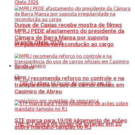
Duque de Caxias recebe mostra de filmes
MPRJ PEDE afastamento do presidente da
Câmara de Barra Mansa por suposta
Grande Otelo 2026
irregularidade na recondução ao cargo
Rio de Janeiro
MPRJ recomenda reforço no controle e na
transparência do uso de carros oficiais em
Casimiro de Abreu
STF marca para 19/08 julgamento de ações
TRE-RJ altera 66 locais de votação em 20
sobre mandato-tampão no RJ