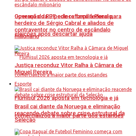
Governo do RJ pede reforço federal para
Operação da PF coloca família Poncio,
herdeiro de Sérgio Cabral e aliados de
contraventor no centro de escândalo
eleições após descartar ajuda
milionário
Justiça reconduz Vitor Ralha à Câmara de
Miguel Pereira
Esporte
Flumisul 2026 aposta em tecnologia e já
Brasil cai diante da Noruega e eliminação
reacende debate sobre crise estrutural da
comercializou a maior parte dos estandes
Seleção