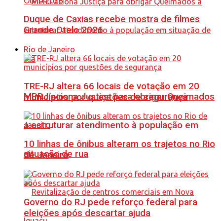
Duque de Caxias recebe mostra de filmes
Grande Otelo 2026
Rio de Janeiro
TRE-RJ altera 66 locais de votação em 20
MPRJ aciona Justiça para obrigar Queimados
municípios por questões de segurança
a estruturar atendimento à população em
10 linhas de ônibus alteram os trajetos no Rio
situação de rua
de Janeiro
Governo do RJ pede reforço federal para
eleições após descartar ajuda