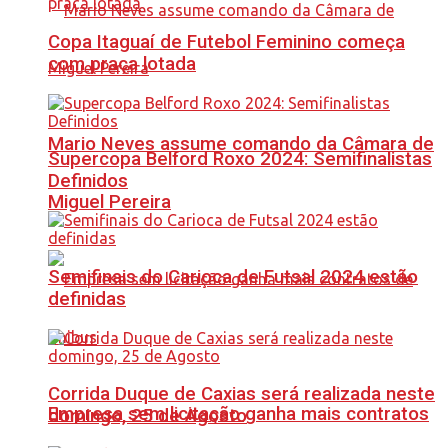
Copa Itaguaí de Futebol Feminino começa
com praça lotada
Mario Neves assume comando da Câmara de
Supercopa Belford Roxo 2024: Semifinalistas
Definidos
Miguel Pereira
Semifinais do Carioca de Futsal 2024 estão
definidas
Corrida Duque de Caxias será realizada neste
Empresa sem licitação ganha mais contratos
domingo, 25 de Agosto