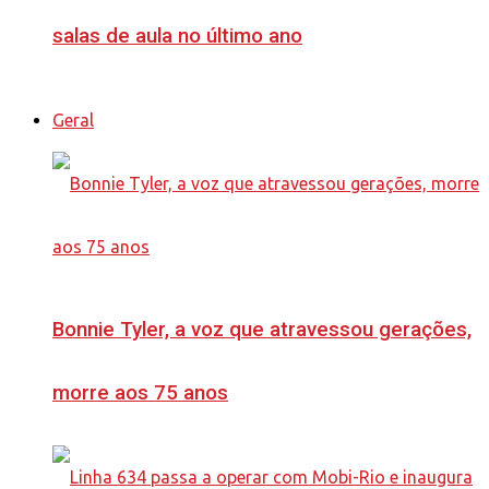
salas de aula no último ano
Geral
Bonnie Tyler, a voz que atravessou gerações,
morre aos 75 anos